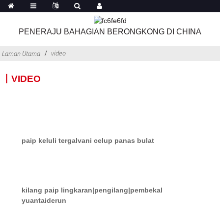
PENERAJU BAHAGIAN BERONGKONG DI CHINA
video
Laman Utama
丨VIDEO
paip keluli tergalvani celup panas bulat
kilang paip lingkaran|pengilang|pembekal
yuantaiderun