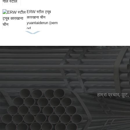
ERW स्टील ट्यूब
कारखाना चीन
yuantaiderun (oem
od...
हाम्रा प्रचार, छु