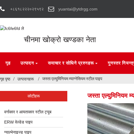
+८६१८२२२०२९५९२
yuantai@ytdrgg.com
चीनमा खोक्रो खण्डका नेता
गृह
उत्पादन
समाचार र सोधिने प्रश्नहरू
गुणस्तर नियन्त
जस्ता एल्युमिनियम म्याग्नेसियम स्टील पाइप
गृह पृष्ठ
उत्पादनहरू
जस्ता एल्युमिनियम म्
कोटीहरू
वर्गाकार र आयताकार स्टील ट्यूब
ERW वेल्डेड पाइप
ग्याल्भेनाइज्ड पाइप