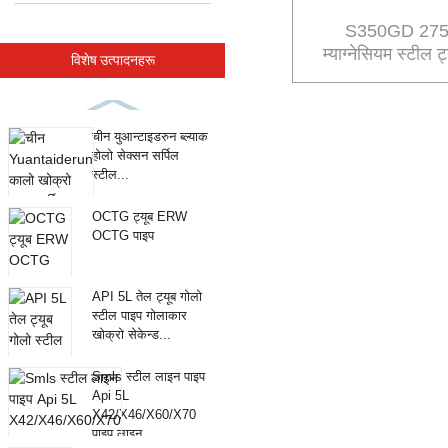
S350GD 275 ज
म्याग्नेसियम स्टील
विशेष उत्पादनहरू
चीन युआन्टाइडरुन ब्ल्याक
होलो सेक्सन सर्पिल
स्टील...
OCTG ट्यूब ERW
OCTG पाइप
API 5L तेल ट्यूब गोलो
स्टील पाइप गोलाकार
खोक्रो सेकेन्ड...
Smls स्टील लाइन पाइप
Api 5L
X42/X46/X60/X70
पाइप लाइन