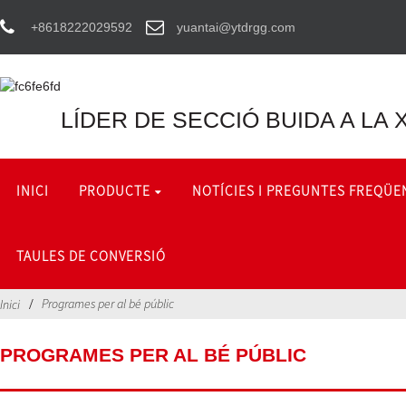
+8618222029592
yuantai@ytdrgg.com
LÍDER DE SECCIÓ BUIDA A LA 
INICI
PRODUCTE
NOTÍCIES I PREGUNTES FREQÜE
TAULES DE CONVERSIÓ
Programes per al bé públic
Inici
PROGRAMES PER AL BÉ PÚBLIC