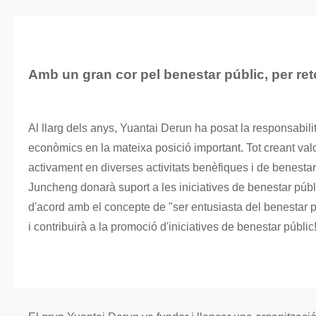
Amb un gran cor pel benestar públic, per reto
Al llarg dels anys, Yuantai Derun ha posat la responsabilita
econòmics en la mateixa posició important. Tot creant valo
activament en diverses activitats benèfiques i de benestar 
Juncheng donarà suport a les iniciatives de benestar púb
d'acord amb el concepte de "ser entusiasta del benestar púb
i contribuirà a la promoció d'iniciatives de benestar públic