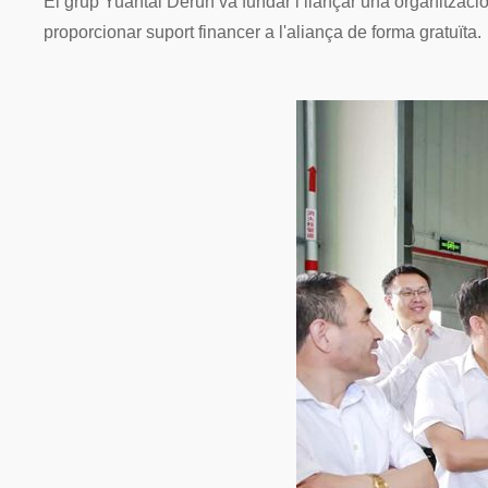
El grup Yuantai Derun va fundar i llançar una organitza
proporcionar suport financer a l'aliança de forma gratuïta.