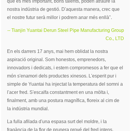
que és més important, bons talents, poden atraure la
nostra indústria de gestió. D'aquesta manera, crec que
el nostre futur serà millor i podrem anar més enllà".
-- Tianjin Yuantai Derun Steel Pipe Manufacturing Group
Co., LTD
En els darrers 17 anys, mai hem oblidat la nostra
aspiració original. Som honestos, emprenedors,
innovadors i dedicats, i estem compromesos a fer que el
món s'enamori dels productes xinesos. L'esperit pur i
simple de Yuantai ha injectat la temperatura del somni a
l'acer fred. S'escalfa constantment en una mòlta i,
finalment, amb una postura magnífica, floreix al cim de
la indústria mundial.
La fulla afilada d'una espasa surt del moldre, i la
fragància de la flor de prunera prové del fred intens.