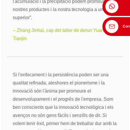
l'acumulació i la precipitació podem promoure els
nostres productes i la nostra tecnologia a un nivell
superior”.
Corr
-- Zhang Jinhai, cap del taller de derun Yuantai de
Tianjin
Si l'enfocament i la persistència poden ser una
qualitat refinada, aleshores el pionerisme i la
innovació són l'ànima per promoure el
desenvolupament i el progrés de l'empresa. Som
ben conscients que la innovació tecnològica i els
avenços no són gens fàcils i senzills de dir. Si
volem tenir èxit, primer hem de treballar dur amb la