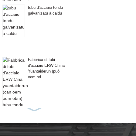
tubu d'acciaio tondu
galvanizatu à caldu
Fabbrica di tubi
d'acciaio ERW China
Yuantaiderun (può
oem od ...