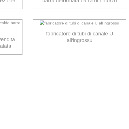
 sezione
barra deformata barra di rinforzu
fabricatore di tubi di canale U
vendita
all'ingrossu
alata