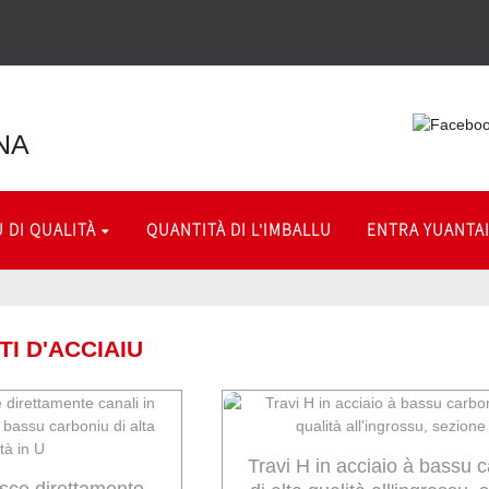
NA
 DI QUALITÀ
QUANTITÀ DI L'IMBALLU
ENTRA YUANTA
I D'ACCIAIU
Travi H in acciaio à bassu 
isce direttamente