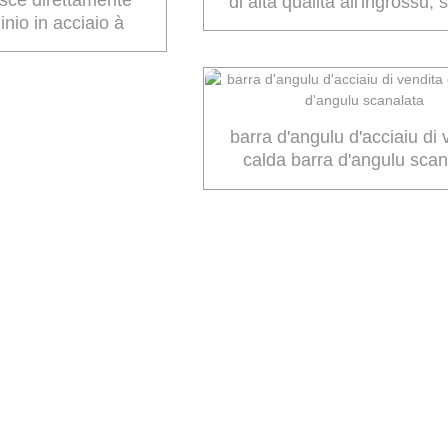
di alta qualità all'ingrossu,
inio in acciaio à
H
i alta qualità in U
barra d'angulu d'acciaiu di 
calda barra d'angulu scan