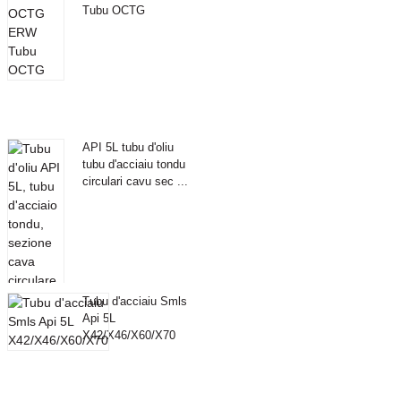
Tubu OCTG
API 5L tubu d'oliu
tubu d'acciaiu tondu
circulari cavu sec ...
Tubu d'acciaiu Smls
Api 5L
X42/X46/X60/X70