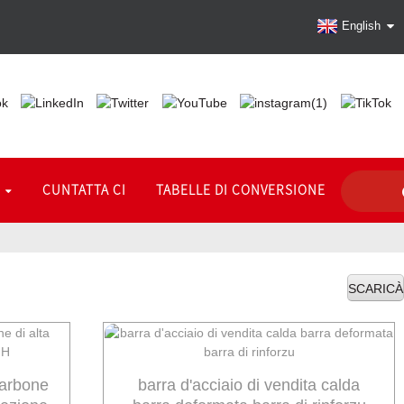
English
I
CUNTATTA CI
TABELLE DI CONVERSIONE
SCARICÀ
carbone
barra d'acciaio di vendita calda