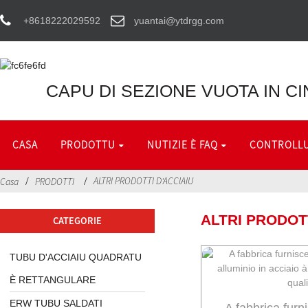
+8618222029592
yuantai@ytdrgg.com
CAPU DI SEZIONE VUOTA IN CI
CASA
PRODOTTU
NUTIZIE È FAQ
CONTROLLU
ALTRI PRODOTTI D'ACCIAIU
Casa
PRODOTTI
ALTRI PRODOTT
CATEGORIE
TUBU D'ACCIAIU QUADRATU
È RETTANGULARE
ERW TUBU SALDATI
A fabbrica furn