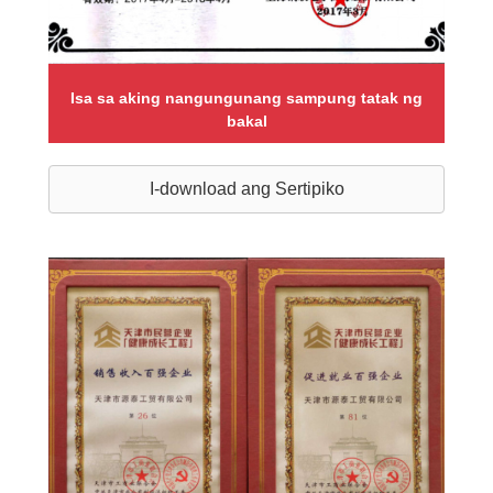
Isa sa aking nangungunang sampung tatak ng
bakal
I-download ang Sertipiko