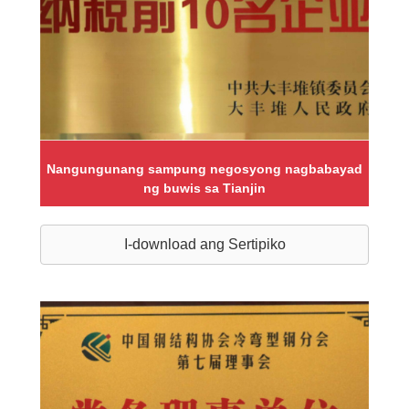
Nangungunang sampung negosyong nagbabayad
ng buwis sa Tianjin
I-download ang Sertipiko