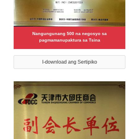
Nangungunang 500 na negosyo sa
pagmamanupaktura sa Tsina
I-download ang Sertipiko