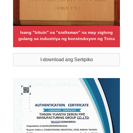
Isang "bituin" na "craftsman" na may siglong
gulang sa industriya ng konstruksyon ng Tsina
I-download ang Sertipiko