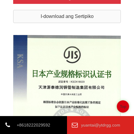
I-download ang Sertipiko
Top
+8618222029592
yuantai@ytdrgg.com