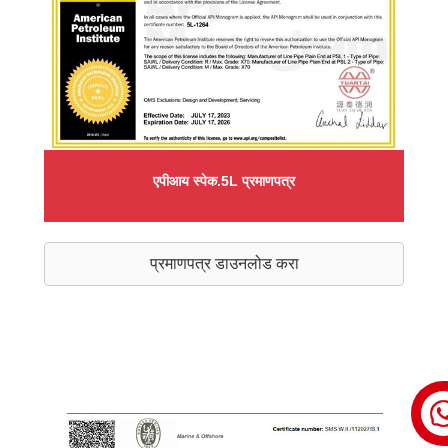
एपीआय स्पेक.5L प्रमाणपत्र
प्रमाणपत्र डाउनलोड करा