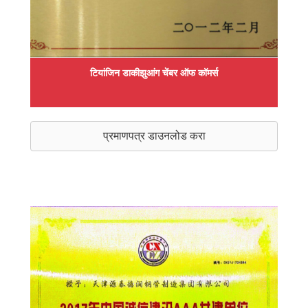
टियांजिन डाकीझुआंग चेंबर ऑफ कॉमर्स
प्रमाणपत्र डाउनलोड करा