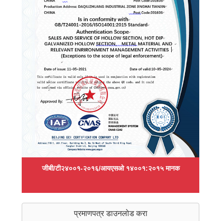
जीबी/टी२४००१-२०१६/आयएसओ १४००१:२०१५ मानक
प्रमाणपत्र डाउनलोड करा