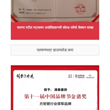
चायना स्टील स्ट्रक्चर असोसिएशनची कोल्ड फॉर्म्ड सेक्शन शाखा
प्रमाणपत्र डाउनलोड करा