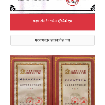
माझ्या टॉप टेन स्टील ब्रँडपैकी एक
प्रमाणपत्र डाउनलोड करा