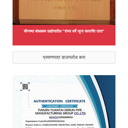
चीनच्या बांधकाम उद्योगातील "शंभर वर्षे जुना कारागीर तारा"
प्रमाणपत्र डाउनलोड करा