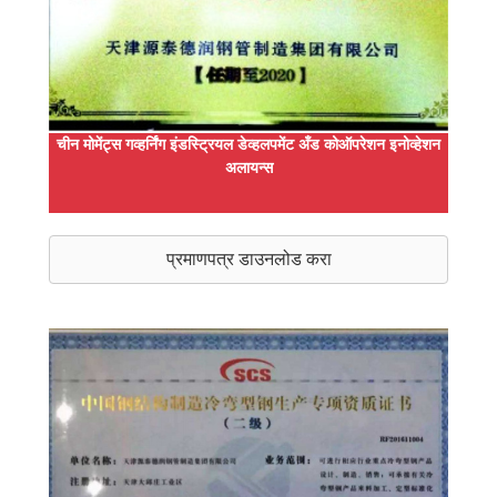
चीन मोमेंट्स गव्हर्निंग इंडस्ट्रियल डेव्हलपमेंट अँड कोऑपरेशन इनोव्हेशन
अलायन्स
प्रमाणपत्र डाउनलोड करा