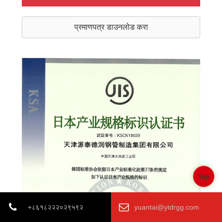
प्रमाणपत्र डाउनलोड करा
Top
+८६१८२२२०२९५९२
yuantai@ytdrgg.com