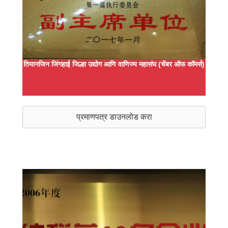
तियानजिन जिंगहाई जिल्हा उद्योग आणि वाणिज्य महासंघ (चेंबर ऑफ कॉमर्स)
प्रमाणपत्र डाउनलोड करा