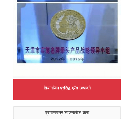
तियानजिन प्रसिद्ध ब्रँड उत्पादने
प्रमाणपत्र डाउनलोड करा