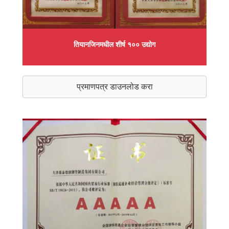
तियानजिनमधील शीर्ष १०० उद्योग
प्रमाणपत्र डाउनलोड करा