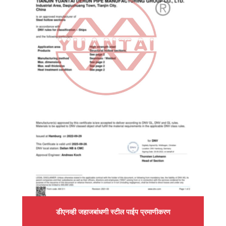
डीएनव्ही जहाजबांधणी स्टील पाईप प्रमाणीकरण