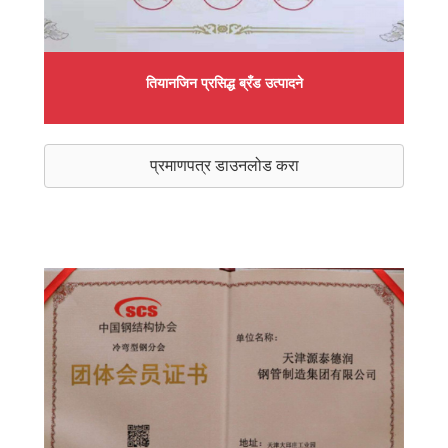
तियानजिन प्रसिद्ध ब्रँड उत्पादने
प्रमाणपत्र डाउनलोड करा