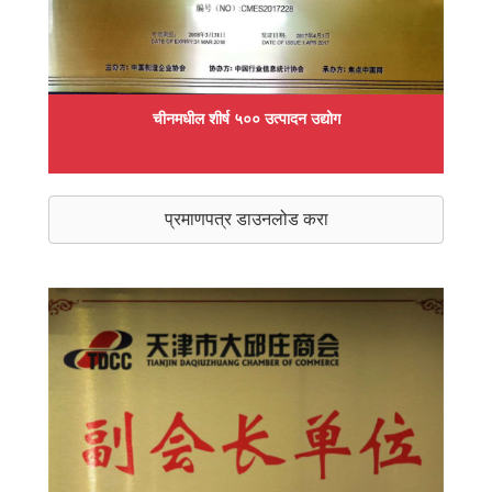
चीनमधील शीर्ष ५०० उत्पादन उद्योग
प्रमाणपत्र डाउनलोड करा