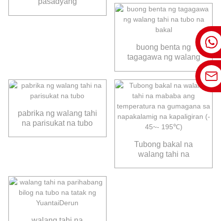
pasadyang
produksyon ng walang
tahi na tubo na hindi
kinakalawang na
asero
buong benta ng
tagagawa ng walang
tahi na tubo na bakal
pabrika ng walang tahi
na parisukat na tubo
Tubong bakal na
walang tahi na
mababa ang
temperatura na
gumagana sa
napakalamig na
kapaligiran (- 45~-
195℃)
walang tahi na