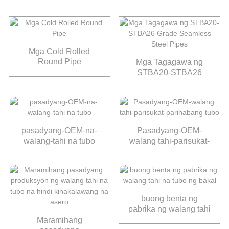
kapal ng dingding na
walang dugtong na
tubo ng bakal
Mga Cold Rolled
Round Pipe
Mga Tagagawa ng
STBA20-STBA26
Grade Seamless Steel
Pipes
pasadyang-OEM-na-
Pasadyang-OEM-
walang-tahi na tubo
walang tahi-parisukat-
parihabang tubo
buong benta ng
pabrika ng walang tahi
na tubo ng bakal
Maramihang