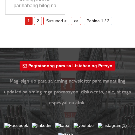
parihabang bilog na
tubo na tatak ng
YuantaiDerun
1
2
Susunod >
>>
Pahina 1 / 2
Pagtatanong para sa Listahan ng Presyo
Mag-sign up para sa aming newsletter para manatiling
updated sa aming mga promosyon, diskwento, sale, at mga
espesyal na alok.