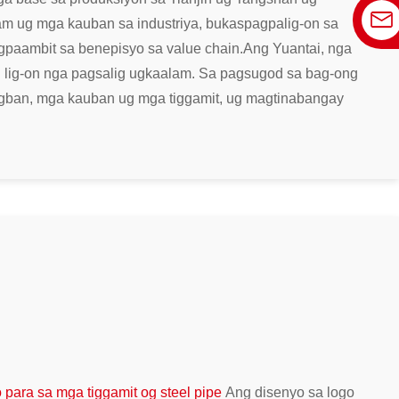
m ug mga kauban sa industriya, bukas
pagpalig-on sa
gpaambit sa benepisyo sa value chain.
Ang Yuantai, nga
lig-on nga pagsalig ug
kaalam. Sa pagsugod sa bag-ong
ingban, mga kauban ug mga tiggamit, ug magtinabangay
ara sa mga tiggamit og steel pipe
Ang disenyo sa logo