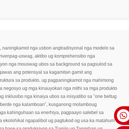
t, naningkamot nga usbon ang
tradisyonal nga modelo sa
riven
pag-uswag, aktibo ug komprehensibo nga
yon nga mouswag ubos sa background sa pagsulod sa
pagawas ang potensyal sa kagamitan gamit ang
struktura sa produkto, ug pagpaningkamot nga mahimong
sa negosyo ug mga kinauyokan nga mithi sa mga produkto
 inklusibo nga kinaiya ubos sa inisyatibo sa "one belt
ug
g berde nga kalamboan", kusganong molambo
ug
 mga kahinguhaan sa enerhiya, pagpaayo sa
lebel sa
 ekolohikal nga
palibot ug pagtukod og usa ka matahum
a base sa produksiyon sa Tianjin ug Tangshan ug