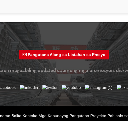
Pangutana Alang sa Listahan sa Presyo
 aron magpabiling updated sa among mga promosyon, diskwen
anamo
Balita
Kontaka
Mga Kanunayng Pangutana
Proyekto
Pahibalo s
© Copyright - 2010-2026 : Tanang Katungod Gireserba.