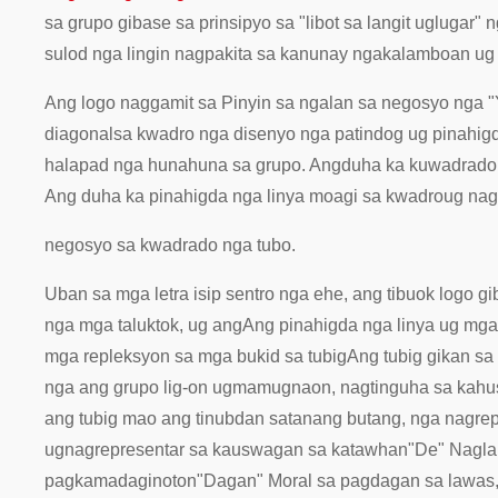
sa grupo gibase sa prinsipyo sa "libot sa langit ug
lugar" 
sulod nga lingin nagpakita sa kanunay nga
kalamboan ug 
Ang logo naggamit sa Pinyin sa ngalan sa negosyo nga "Y
diagonal
sa kwadro nga disenyo nga patindog ug pinahigd
halapad nga hunahuna sa grupo. Ang
duha ka kuwadrado 
Ang duha ka pinahigda nga linya moagi sa kwadro
ug nag
negosyo sa kwadrado nga tubo.
Uban sa mga letra isip sentro nga ehe, ang tibuok logo g
nga mga taluktok, ug ang
Ang pinahigda nga linya ug mga
mga repleksyon sa mga bukid sa tubig
Ang tubig gikan sa
nga ang grupo lig-on ug
mamugnaon, nagtinguha sa kahusa
ang tubig mao ang tinubdan sa
tanang butang, nga nagrep
ug
nagrepresentar sa kauswagan sa katawhan
"De" Nagla
pagkamadaginoton
"Dagan" Moral sa pagdagan sa lawas,