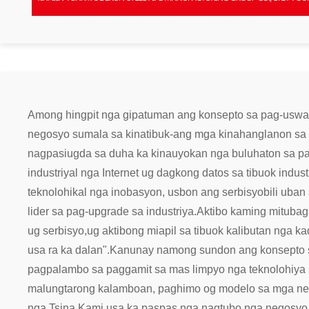
Among hingpit nga gipatuman ang konsepto sa pag-uswag
negosyo sumala sa kinatibuk-ang mga kinahanglanon sa re
nagpasiugda sa duha ka kinauyokan nga buluhaton sa p
industriyal nga Internet ug dagkong datos sa tibuok indus
teknolohikal nga inobasyon, usbon ang serbisyo
bili uba
lider sa pag-upgrade sa industriya.
Aktibo kaming mitubag
ug serbisyo,
ug aktibong miapil sa tibuok kalibutan nga k
usa ra ka dalan".
Kanunay namong sundon ang konsepto s
pagpalambo sa paggamit sa mas limpyo nga teknolohiya 
malungtarong kalamboan, paghimo og modelo sa mga neg
nga Tsina.
Kami usa ka paspas nga nagtubo nga negosyo,