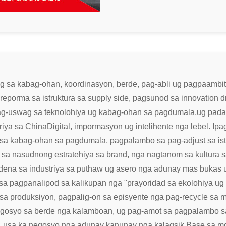
 sa kabag-ohan, koordinasyon, berde, pag-abli ug pagpaambi
porma sa istruktura sa supply side, pagsunod sa innovation d
ag-uswag sa teknolohiya ug kabag-ohan sa pagdumala,
ug pada
triya sa China
Digital, impormasyon ug intelihente nga lebel. I
n sa kabag-ohan sa pagdumala, pagpalambo sa pag-adjust sa i
 sa nasudnong estratehiya sa brand, nga nagtanom sa kultura 
adena sa industriya sa puthaw ug asero nga adunay mas bukas ug
a pagpanalipod sa kalikupan nga "prayoridad sa ekolohiya u
sa produksiyon, pagpalig-on sa episyente nga pag-recycle sa
osyo sa berde nga kalamboan, ug pag-amot sa pagpalambo sa
 usa ka negosyo nga adunay kanunay nga kalagsik Base sa mg