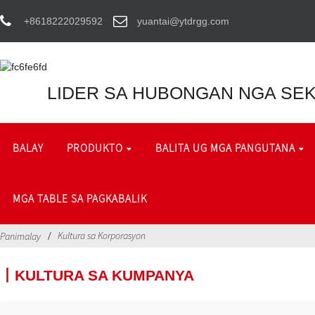
+8618222029592
yuantai@ytdrgg.com
LIDER SA HUBONGAN NGA SEK
BALAY
PRODUKTO
BALITA UG MGA PANGUTANA
MGA TABLE SA PAGKABALIK
Kultura sa Korporasyon
Panimalay
丨KULTURA SA KUMPANYA