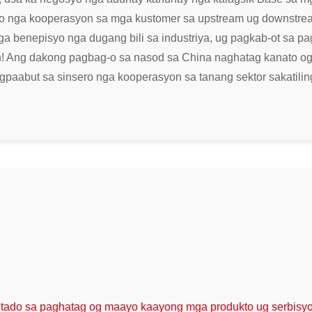
 nga kooperasyon sa mga kustomer sa upstream ug downstrea
benepisyo nga dugang bili sa industriya, ug pagkab-ot sa pa
! Ang dakong pagbag-o sa nasod sa China naghatag kanato og 
paabut sa sinsero nga kooperasyon sa tanang sektor sa
katil
do sa paghatag og maayo kaayong mga produkto ug serbisyo p