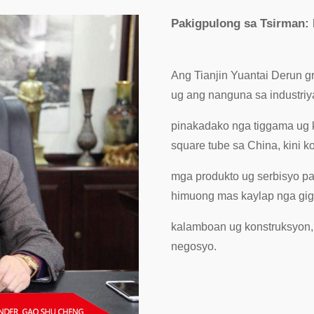
Pakigpulong sa Tsirman:
Ang Tianjin Yuantai Derun 
ug ang nanguna sa industriy
pinakadako nga tiggama ug 
square tube sa China, kini 
mga produkto ug serbisyo pa
himuong mas kaylap nga gig
kalamboan ug konstruksyon
negosyo.