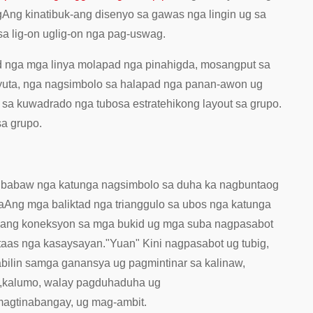
g
Ang kinatibuk-ang disenyo sa gawas nga lingin ug sa
a lig-on ug
lig-on nga pag-uswag.
id nga mga linya molapad nga pinahigda, mosangput sa
yuta, nga nagsimbolo sa halapad nga panan-awon ug
 sa kuwadrado nga tubo
sa estratehikong layout sa grupo.
sa grupo.
a ibabaw nga katunga nagsimbolo sa duha ka nagbuntaog
a
Ang mga baliktad nga trianggulo sa ubos nga katunga
ang koneksyon sa mga bukid ug mga suba nagpasabot
taas nga kasaysayan.
"Yuan" Kini nagpasabot ug tubig,
bilin sa
mga ganansya ug pagmintinar sa kalinaw,
,
kalumo, walay pagduhaduha ug
magtinabangay, ug mag-ambit.