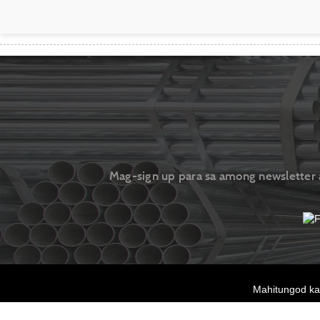
Mag-sign up para sa among newsletter
Mahitungod k