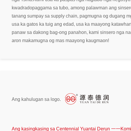
kwadrado
paggama sa tubo, among palawman ang sinsero
tanang sumpay sa supply chain, pagmugna og dugang mga 
usa ka gatos ka tuig ang edad, usa ka maayong katawhan
panaw sa dakong bag-ong panahon, kami sinsero nga nag
aron makamugna og mas maayong kaugmaon!
Ang kahulugan sa logo.
Ang kasingkasing sa Centennial Yuantai Derun 一一Komita