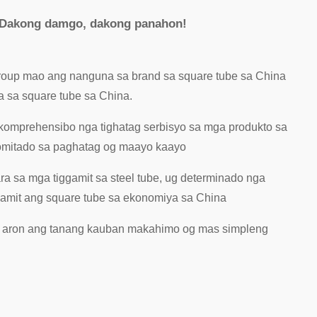
 Dakong damgo, dakong panahon!
group mao ang nanguna sa brand sa square tube sa China
a sa square tube sa China.
komprehensibo nga tighatag serbisyo sa mga produkto sa
komitado sa paghatag og maayo kaayo
ra sa mga tiggamit sa steel tube, ug determinado nga
amit ang square tube sa ekonomiya sa China
, aron ang tanang kauban makahimo og mas simpleng