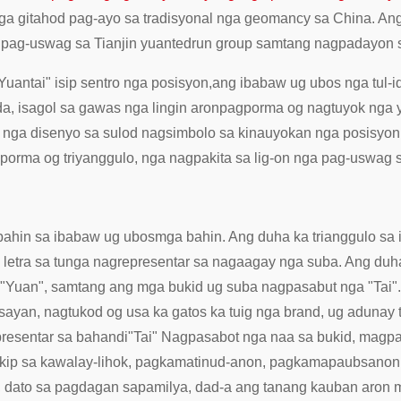
nga gitahod pag-ayo sa tradisyonal nga geomancy sa China. An
pag-uswag sa Tianjin yuantedrun group samtang nagpadayon s
uantai" isip sentro nga posisyon,
ang ibabaw ug ubos nga tul-
a, isagol sa gawas nga lingin aron
pagporma og nagtuyok nga 
nga disenyo sa sulod nagsimbolo sa kinauyokan nga posisyon
porma og triyanggulo, nga nagpakita sa lig-on nga pag-uswag 
ibahin sa ibabaw ug ubos
mga bahin. Ang duha ka trianggulo s
 letra sa tunga nagrepresentar sa nagaagay nga suba. Ang duh
 "Yuan", samtang ang mga bukid ug suba nagpasabut nga "Tai".
yan, nagtukod og usa ka gatos ka tuig nga brand, ug adunay 
resentar sa bahandi
"Tai" Nagpasabot nga naa sa bukid, magpa
kip sa kawalay-lihok, pagkamatinud-anon, pagkamapaubsanon
 dato sa pagdagan sa
pamilya, dad-a ang tanang kauban aron 