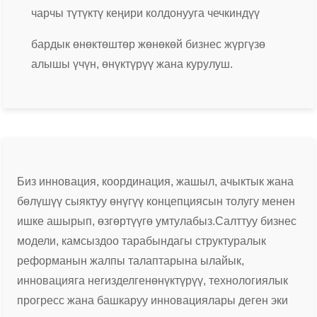
чарчы түтүктү кеңири колдонууга чечкиндүү
бардык өнөктөштөр жөнөкөй бизнес жүргүзө
алышы үчүн, өнүктүрүү жана курулуш.
Биз инновация, координация, жашыл, ачыктык жана
бөлүшүү сыяктуу өнүгүү концепциясын толугу менен
ишке ашырып, өзгөртүүгө умтулабыз.
Салттуу бизнес
модели, камсыздоо тарабындагы структуралык
реформанын жалпы талаптарына ылайык,
инновацияга негизделген
өнүктүрүү, технологиялык
прогресс жана башкаруу инновациялары деген эки