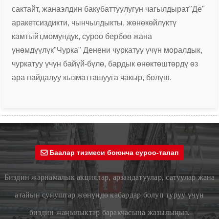
сактайт, жана
элдин бакубаттуулугун чагылдырат
"Де"
аракетсиздикти, чынчылдыкты, жөнөкөйлүктү
камтыйт,
момундук, суроо бербөө жана
үнөмдүүлүк
"Чурка" Денени чуркатуу үчүн моралдык,
чуркатуу үчүн бай
үй-бүлө, бардык өнөктөштөрдү өз
ара пайдалуу кызматташууга чакыр, бөлүш.
Баалар тизмеси боюнча суроо-талап
Биздин жарнамалык акциялар, арзандатуулар, сатуулар жана
атайын сунуштар жөнүндө кабардар болуп туруу үчүн
биздин жаңылыктар баракчасына жазылыңыз.