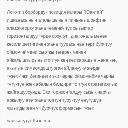
Логотип борбордук позиция катары "Юантай"
ишканасынын аталышынын пиньинь шрифтин
алат,
жогорку жана төмөнкү түз сызыктар
горизонталдуу түрдө созулуп, диагональ менен
кесилишет
тигинен жана туурасынан төрт бурчтуу
оймо-чиймени сырткы тегерек менен
айкалыштырыңыз
топтун кең көз карашын жана кең
акылын символдоштурган айлануучу жерди
түзөт.
Ички бетиндеги эки чарчы оймо-чийме чарчы
түтүктүн өзөк абалын билдирет
топтун стратегиялык
жайгашуусунда. Эки горизонталдуу сызык чарчы
аркылуу өтөт
жана топтун туруктуу өнүгүшүн
чагылдырган үч бурчтук формасын түзөт.
чарчы түтүк бизнеси.