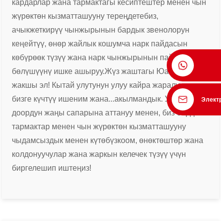
кардарлар жана тармактагы кесиптештер менен чын
жүрөктөн кызматташууну тереңдетебиз,
ачык
жеткирүү чынжырынын бардык звенолорун
кеңейтүү, өнөр жайлык кошумча нарк пайдасын
көбүрөөк түзүү жана нарк чынжырынын пайдасын
бөлүшүүнү ишке ашыруу.
Жүз жаштагы Юаньтай –
жакшы эл! Кытай улутунун улуу кайра жаралуусу
бизге күчтүү ишеним жана...
акылмандык. Улуу жаңы
Элект
доордун жаңы сапарына аттануу менен, биз бардык
тармактар ​​менен чын жүрөктөн кызматташууну
чыдамсыздык менен күтөбүз
коом, өнөктөштөр жана
колдонуучулар жана жаркын келечек түзүү үчүн
биргелешип иштеңиз!