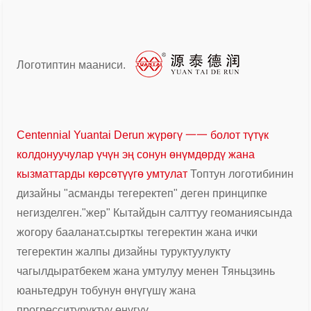
Логотиптин мааниси.
Centennial Yuantai Derun жүрөгү 一一 болот түтүк
колдонуучулар үчүн эң сонун өнүмдөрдү жана
кызматтарды көрсөтүүгө умтулат
Топтун логотибинин
дизайны "асманды тегеректеп" деген принципке
негизделген.
"жер" Кытайдын салттуу геоманиясында
жогору бааланат.
сырткы тегеректин жана ички
тегеректин жалпы дизайны туруктуулукту
чагылдырат
бекем жана умтулуу менен Тяньцзинь
юаньтедрун тобунун өнүгүшү жана
прогресси
туруктуу өнүгүү.