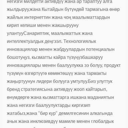
негизги милдетти активдүү жана ар тараптуу алга
жылдыруу,
жана Кытайдын бүтүндөй тармагына өнөр
жайлык интернеттин жана чоң маалыматтардын
кирип келиши менен жакшырууну
улантуу
Санариптик, маалыматтык жана
интеллектуалдык деңгээл. Технологиялык
инновациялар менен жабдуулардын потенциалын
бошотуңуз, кызматты кайра түзүңүз
башкаруу
инновациялары менен баалуулукка ээ болуу, продукт
түзүмүн өзгөртүүгө көмөктөшүү жана тармакты
жаңыртуунун лидери болууга умтулуу.
Биз улуттук
бренд стратегиясына активдүү жооп кайтарып,
өнүмдөргө жана кызматтарга ишкана маданиятын
жана негизги баалуулуктарды киргизип
жатабыз,
жана "бир кур" демилгесинин алкагында
ачык жана инклюзивдүү мамиле менен глобалдык