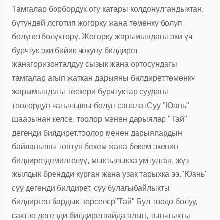
Тамгалар борбордук огу катары колдонулгандыктан,
бүтүндөй логотип жогорку жана төмөнкү болуп
бөлүнөт
бөлүктөрү. Жогорку жарымындагы эки үч
бурчтук эки бийик чокуну билдирет
жана
горизонталдуу сызык жана ортосундагы
тамгалар агып жаткан дарыяны билдирет.
төмөнкү
жарымындагы тескери бурчтуктар суудагы
тоолордун чагылышы болуп саналат
Суу "Юань"
шаарынан келсе, тоолор менен дарыялар "Тай"
дегенди билдирет.
тоолор менен дарыялардын
байланышы топтун бекем жана бекем экенин
билдирет
демилгелүү, мыктылыкка умтулган, жүз
жылдык брендди курган жана узак тарыхка ээ.
"Юань"
суу дегенди билдирет, суу булагы
байлыкты
билдирген бардык нерселер
"Тай" Бул тоодо болуу,
сактоо дегенди билдирет
пайда алып, тынчтыкты