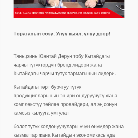
Төраганын сөзү: Улуу кыял, улуу доор!
Тяньцзинь Юантай Дерун тобу Кытайдагы
чарчы түтүктөрдүн бренд лидери жана
Кытайдагы чарчы түтүк тармагынын лидери.
Кытайдагы төрт бурчтуу түтүк
продукцияларынын эң ири өндүрүүчүсү жана
комплекстүү тейлөө провайдери, ал эң сонун
камсыз кылууга умтулат
болот түтүк колдонуучулары үчүн өнүмдөр жана
кызматтар жана Кытайдын экономикасында