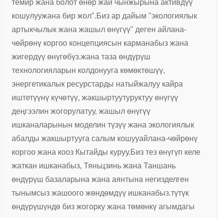
темир жана болот өнөр жай чынжырына активдүү
кошулуу
жана бир жол".
Биз ар дайым "экологиялык
артыкчылык жана жашыл өнүгүү" деген айлана-
чөйрөнү коргоо концепциясын карманабыз жана
жигердүү өнүгөбүз.
жана таза өндүрүш
технологияларын колдонууга көмөктөшүү,
энергетикалык ресурстарды натыйжалуу кайра
иштетүүнү күчөтүү, жакшыртуу
туруктуу өнүгүү
деңгээлин жогорулатуу, жашыл өнүгүү
ишканаларынын моделин түзүү жана экологиялык
абалды жакшыртууга салым кошуу
айлана-чөйрөнү
коргоо жана кооз Кытайды куруу.
Биз тез өнүгүп келе
жаткан ишканабыз, Тяньцзинь жана Таншань
өндүрүш базаларына жана аянтына негизделген
тынымсыз жашоого жөндөмдүү ишканабыз.
түтүк
өндүрүшүндө биз жогорку жана төмөнкү агымдагы