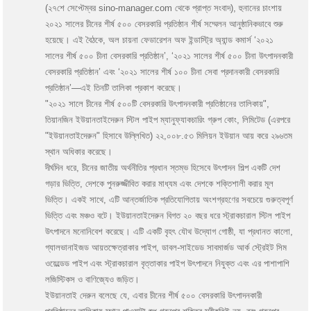
(২৭শে সেপ্টেম্বর sino-manager.com থেকে প্রাপ্ত সংবাদ), হুনানের চাংশায়
২০২১ সালের চীনের শীর্ষ ৫০০ বেসরকারি প্রতিষ্ঠান শীর্ষ সম্মেলন আনুষ্ঠানিকভাবে শুরু
হয়েছে। এই বৈঠকে, অল চায়না ফেডারেশন অফ ইন্ডাস্ট্রি অ্যান্ড কমার্স ‘২০২১
সালের শীর্ষ ৫০০ চীনা বেসরকারি প্রতিষ্ঠান’, ‘২০২১ সালের শীর্ষ ৫০০ চীনা উৎপাদনকারী
বেসরকারি প্রতিষ্ঠান’ এবং ‘২০২১ সালের শীর্ষ ১০০ চীনা সেবা প্রদানকারী বেসরকারি
প্রতিষ্ঠান’—এই তিনটি তালিকা প্রকাশ করেছে।
"২০২১ সালে চীনের শীর্ষ ৫০০টি বেসরকারি উৎপাদনকারী প্রতিষ্ঠানের তালিকায়",
তিয়ানজিন ইউয়ানতাইদেরুন স্টিল পাইপ ম্যানুফ্যাকচারিং গ্রুপ কোং, লিমিটেড (এরপরে
"ইউয়ানতাইদেরুন" হিসাবে উল্লিখিত) ২২,০০৮.৫৩ মিলিয়ন ইউয়ান আয় করে ২৯৬তম
স্থান অধিকার করেছে।
দীর্ঘদিন ধরে, চীনের জাতীয় অর্থনীতির প্রধান স্তম্ভ হিসেবে উৎপাদন শিল্প একটি দেশ
গড়ার ভিত্তি, দেশকে পুনরুজ্জীবিত করার মাধ্যম এবং দেশকে শক্তিশালী করার মূল
ভিত্তি। একই সাথে, এটি আন্তর্জাতিক প্রতিযোগিতায় অংশগ্রহণের সবচেয়ে গুরুত্বপূর্ণ
ভিত্তি এবং মঞ্চও বটে। ইউয়ানতাইদেরুন বিগত ২০ বছর ধরে স্ট্রাকচারাল স্টিল পাইপ
উৎপাদনে মনোনিবেশ করেছে। এটি একটি বৃহৎ যৌথ উদ্যোগ গোষ্ঠী, যা প্রধানত কালো,
গ্যালভানাইজড আয়তক্ষেত্রাকার পাইপ, ডাবল-সাইডেড সাবমার্জড আর্ক স্ট্রেইট সিম
ওয়েল্ডেড পাইপ এবং স্ট্রাকচারাল বৃত্তাকার পাইপ উৎপাদনে নিযুক্ত এবং এর পাশাপাশি
লজিস্টিকস ও বাণিজ্যেও জড়িত।
ইউয়ানতাই দেরুন বলেছে যে, এবার চীনের শীর্ষ ৫০০ বেসরকারি উৎপাদনকারী