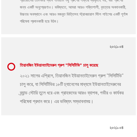
প্রতিষ্ঠানের তালিকায় স্থান পাওয়াটা শুধু গ্রুপের শক্তির স্বীকৃতিই নয়, বরং গ্রুপের
জন্য একটি অনুপ্রেরণাও। ভবিষ্যতে, আমরা আরও শক্তিশালী, বৃহত্তর অবদানকারী,
উচ্চতর অবস্থানে এবং আরও মজবুত ভিত্তিসহ স্ট্রাকচারাল স্টিল পাইপের একটি পূর্ণাঙ্গ
পরিষেবা প্রদানকারী হয়ে উঠব।
২০২১-০৪
তিয়ানজিন ইউয়ানতাইদেরুন গ্রুপ "সিসিটিভি" চালু করেছে
২০২১ সালের এপ্রিলে, তিয়ানজিন ইউয়ানতাইদেরুন গ্রুপ "সিসিটিভি"
চালু করে, যা সিসিটিভির ১৮টি চ্যানেলের মাধ্যমে ইউয়ানতাইদেরুনের
ব্র্যান্ড স্টোরি তুলে ধরে এবং গ্রাহকদের আরও ব্যাপক, গভীর ও কার্যকর
পরিষেবা প্রদান করে। এর ভবিষ্যৎ সম্ভাবনাময়।
২০২১-০৪