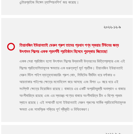
এন্টারপ্রাইজ সিঙ্গেল চ্যাম্পিয়নশিপ’ জয় করেছে।
২০২২-১২-৯
তিয়ানজিন ইউয়ানতাই ডেরুন গ্রুপ তাদের প্রধান পণ্য স্কয়ার টিউবের জন্য
উৎপাদন শিল্পের একক প্রদর্শনী প্রতিষ্ঠান হিসেবে পুরস্কার জিতেছে!
একক সেরা প্রতিষ্ঠান হলো উৎপাদন শিল্পের উদ্ভাবনী উন্নয়নের ভিত্তিপ্রস্তর এবং এই
শিল্পের প্রতিযোগিতামূলক ক্ষমতার এক গুরুত্বপূর্ণ মূর্ত প্রতীক। তিয়ানজিন ইউয়ানতাই
দেরুন স্টিল পাইপ ম্যানুফ্যাকচারিং গ্রুপ কোং, লিমিটেড দীর্ঘদিন ধরে বর্গাকার ও
আয়তাকার পাইপের ক্ষেত্রে মনোনিবেশ করে আসছে এবং বিগত ২০ বছর ধরে এই
সংশ্লিষ্ট ক্ষেত্রে নিয়োজিত রয়েছে। বাজারে এর একটি অপ্রতিদ্বন্দ্বী অবস্থান ও বাজার
অংশীদারিত্ব রয়েছে এবং এর স্বতন্ত্র পণ্যের বাজার অংশীদারিত্ব চীন ও বিশ্বে প্রথম
স্থানে রয়েছে। এই সম্মানটি হলো ইউয়ানতাই দেরুন গ্রুপের সার্বিক প্রতিযোগিতামূলক
ক্ষমতা এবং সামগ্রিক শক্তির পূর্ণ স্বীকৃতি ও নিশ্চিতকরণ।
২০২২-৯-৬