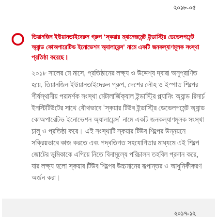
২০১৮-০৫
তিয়ানজিন ইউয়ানতাইদেরুন গ্রুপ ‘স্কয়ার ম্যানেজমেন্ট ইন্ডাস্ট্রি ডেভেলপমেন্ট
অ্যান্ড কোঅপারেটিভ ইনোভেশন অ্যালায়েন্স’ নামে একটি জনকল্যাণমূলক সংস্থা
প্রতিষ্ঠা করেছে।
২০১৮ সালের মে মাসে, প্রতিষ্ঠানের লক্ষ্য ও উদ্দেশ্য দ্বারা অনুপ্রাণিত
হয়ে, তিয়ানজিন ইউয়ানতাইদেরুন গ্রুপ, দেশের লৌহ ও ইস্পাত শিল্পের
শীর্ষস্থানীয় পরামর্শক সংস্থা মেটালার্জিক্যাল ইন্ডাস্ট্রি প্ল্যানিং অ্যান্ড রিসার্চ
ইনস্টিটিউটের সাথে যৌথভাবে ‘স্কয়ার টিউব ইন্ডাস্ট্রি ডেভেলপমেন্ট অ্যান্ড
কোঅপারেটিভ ইনোভেশন অ্যালায়েন্স’ নামে একটি জনকল্যাণমূলক সংস্থা
চালু ও প্রতিষ্ঠা করে। এই সংস্থাটি স্কয়ার টিউব শিল্পের উন্নয়নে
সক্রিয়ভাবে কাজ করতে এবং পদ্ধতিগত সহযোগিতার মাধ্যমে এই শিল্পে
জোটের ভূমিকাকে এগিয়ে নিতে বিনামূল্যে পরিচালন তহবিল প্রদান করে,
যার লক্ষ্য হলো স্কয়ার টিউব শিল্পের উচ্চমানের রূপান্তর ও আধুনিকীকরণ
অর্জন করা।
২০১৭-১২