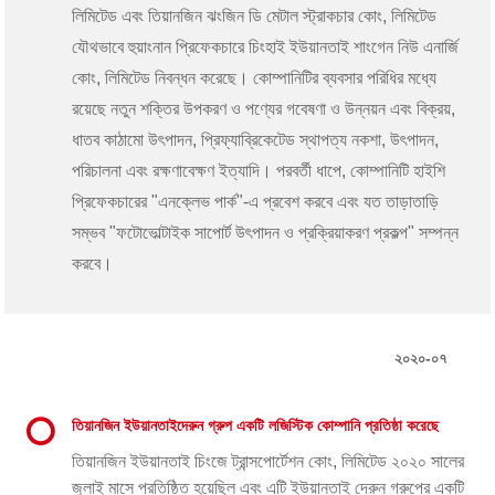
লিমিটেড এবং তিয়ানজিন ঝংজিন ডি মেটাল স্ট্রাকচার কোং, লিমিটেড
যৌথভাবে হুয়াংনান প্রিফেকচারে চিংহাই ইউয়ানতাই শাংগেন নিউ এনার্জি
কোং, লিমিটেড নিবন্ধন করেছে। কোম্পানিটির ব্যবসার পরিধির মধ্যে
রয়েছে নতুন শক্তির উপকরণ ও পণ্যের গবেষণা ও উন্নয়ন এবং বিক্রয়,
ধাতব কাঠামো উৎপাদন, প্রিফ্যাব্রিকেটেড স্থাপত্য নকশা, উৎপাদন,
পরিচালনা এবং রক্ষণাবেক্ষণ ইত্যাদি। পরবর্তী ধাপে, কোম্পানিটি হাইশি
প্রিফেকচারের "এনক্লেভ পার্ক"-এ প্রবেশ করবে এবং যত তাড়াতাড়ি
সম্ভব "ফটোভোল্টাইক সাপোর্ট উৎপাদন ও প্রক্রিয়াকরণ প্রকল্প" সম্পন্ন
করবে।
২০২০-০৭
তিয়ানজিন ইউয়ানতাইদেরুন গ্রুপ একটি লজিস্টিক কোম্পানি প্রতিষ্ঠা করেছে
তিয়ানজিন ইউয়ানতাই চিংজে ট্রান্সপোর্টেশন কোং, লিমিটেড ২০২০ সালের
জুলাই মাসে প্রতিষ্ঠিত হয়েছিল এবং এটি ইউয়ানতাই দেরুন গ্রুপের একটি