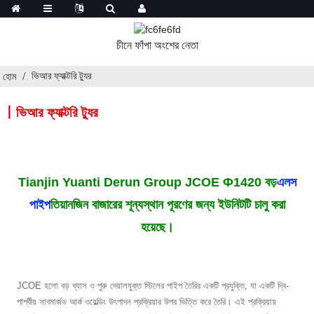
চীনে ফাঁপা অংশের নেতা
ভিআর ফ্যাক্টরি ট্যুর
হোম
丨ভিআর ফ্যাক্টরি ট্যুর
Tianjin Yuanti Derun Group JCOE Φ1420 বড়
এলস
পাইপ
তিয়ানজিন বাজারের শূন্যস্থান পূরণের জন্য ইউনিটটি চালু করা
হয়েছে।
JCOE হলো বড় ব্যাস ও পুরু দেয়ালযুক্ত স্টিলের পাইপ তৈরির একটি প্রযুক্তি, যা একটি দ্বি-
পার্শ্বীয় সাবমার্জড আর্ক ওয়েল্ডিং উৎপাদন প্রক্রিয়ার উপর ভিত্তি করে তৈরি। এই প্রক্রিয়ায়