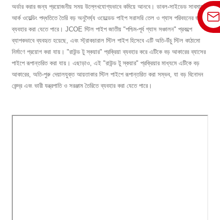
অর্ডার করার জন্য প্রয়োজনীয় সময় উল্লেখযোগ্যভাবে কমিয়ে আনবে। ডাবল-সাইডেড সাবমার্জড
আর্ক ওয়েল্ডিং পদ্ধতিতে তৈরি বড় অনুদৈর্ঘ্য ওয়েল্ডেড পাইপ সরাসরি তেল ও গ্যাস পরিবহনের জন্য
ব্যবহার করা যেতে পারে। JCOE স্টিল পাইপ জাতীয় "পশ্চিম-পূর্ব গ্যাস সঞ্চালন" প্রকল্পে
ব্যাপকভাবে ব্যবহৃত হয়েছে, এবং স্ট্রাকচারাল স্টিল পাইপ হিসেবে এটি অতি-উঁচু স্টিল কাঠামো
নির্মাণে প্রয়োগ করা যায়। "রাউন্ড টু স্কয়ার" প্রক্রিয়া ব্যবহার করে এটিকে বড় আকারের ব্যাসের
পাইপে রূপান্তরিত করা যায়। এছাড়াও, এই "রাউন্ড টু স্কয়ার" প্রক্রিয়ার মাধ্যমে এটিকে বড়
আকারের, অতি-পুরু দেয়ালযুক্ত আয়তাকার স্টিল পাইপে রূপান্তরিত করা সম্ভব, যা বড় বিনোদন
কেন্দ্র এবং ভারী যন্ত্রপাতি ও সরঞ্জাম তৈরিতে ব্যবহার করা যেতে পারে।