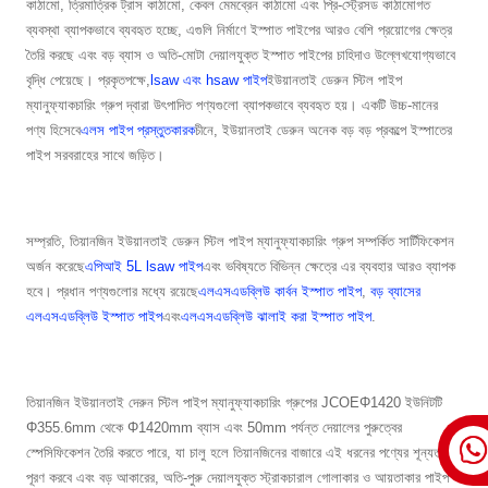
কাঠামো, ত্রিমাত্রিক ট্রাস কাঠামো, কেবল মেমব্রেন কাঠামো এবং প্রি-স্ট্রেসড কাঠামোগত
ব্যবস্থা ব্যাপকভাবে ব্যবহৃত হচ্ছে, এগুলি নির্মাণে ইস্পাত পাইপের আরও বেশি প্রয়োগের ক্ষেত্র
তৈরি করছে এবং বড় ব্যাস ও অতি-মোটা দেয়ালযুক্ত ইস্পাত পাইপের চাহিদাও উল্লেখযোগ্যভাবে
বৃদ্ধি পেয়েছে। প্রকৃতপক্ষে,
lsaw এবং hsaw পাইপ
ইউয়ানতাই ডেরুন স্টিল পাইপ
ম্যানুফ্যাকচারিং গ্রুপ দ্বারা উৎপাদিত পণ্যগুলো ব্যাপকভাবে ব্যবহৃত হয়। একটি উচ্চ-মানের
পণ্য হিসেবে
এলস পাইপ প্রস্তুতকারক
চীনে, ইউয়ানতাই ডেরুন অনেক বড় বড় প্রকল্পে ইস্পাতের
পাইপ সরবরাহের সাথে জড়িত।
সম্প্রতি, তিয়ানজিন ইউয়ানতাই ডেরুন স্টিল পাইপ ম্যানুফ্যাকচারিং গ্রুপ সম্পর্কিত সার্টিফিকেশন
অর্জন করেছে
এপিআই 5L lsaw পাইপ
এবং ভবিষ্যতে বিভিন্ন ক্ষেত্রে এর ব্যবহার আরও ব্যাপক
হবে। প্রধান পণ্যগুলোর মধ্যে রয়েছে
এলএসএডব্লিউ কার্বন ইস্পাত পাইপ
,
বড় ব্যাসের
এলএসএডব্লিউ ইস্পাত পাইপ
এবং
এলএসএডব্লিউ ঝালাই করা ইস্পাত পাইপ
.
তিয়ানজিন ইউয়ানতাই দেরুন স্টিল পাইপ ম্যানুফ্যাকচারিং গ্রুপের JCOEΦ1420 ইউনিটটি
Φ355.6mm থেকে Φ1420mm ব্যাস এবং 50mm পর্যন্ত দেয়ালের পুরুত্বের
স্পেসিফিকেশন তৈরি করতে পারে, যা চালু হলে তিয়ানজিনের বাজারে এই ধরনের পণ্যের শূন্যতা
পূরণ করবে এবং বড় আকারের, অতি-পুরু দেয়ালযুক্ত স্ট্রাকচারাল গোলাকার ও আয়তাকার পাইপ