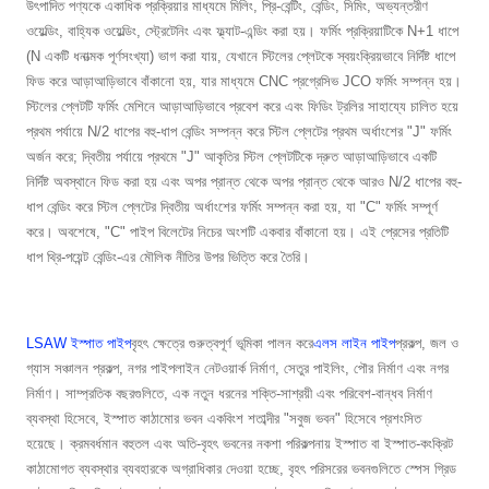
উৎপাদিত পণ্যকে একাধিক প্রক্রিয়ার মাধ্যমে মিলিং, প্রি-বেন্টিং, বেন্ডিং, সিমিং, অভ্যন্তরীণ
ওয়েল্ডিং, বাহ্যিক ওয়েল্ডিং, স্ট্রেটেনিং এবং ফ্ল্যাট-এন্ডিং করা হয়। ফর্মিং প্রক্রিয়াটিকে N+1 ধাপে
(N একটি ধনাত্মক পূর্ণসংখ্যা) ভাগ করা যায়, যেখানে স্টিলের প্লেটকে স্বয়ংক্রিয়ভাবে নির্দিষ্ট ধাপে
ফিড করে আড়াআড়িভাবে বাঁকানো হয়, যার মাধ্যমে CNC প্রগ্রেসিভ JCO ফর্মিং সম্পন্ন হয়।
স্টিলের প্লেটটি ফর্মিং মেশিনে আড়াআড়িভাবে প্রবেশ করে এবং ফিডিং ট্রলির সাহায্যে চালিত হয়ে
প্রথম পর্যায়ে N/2 ধাপের বহু-ধাপ বেন্ডিং সম্পন্ন করে স্টিল প্লেটের প্রথম অর্ধাংশের "J" ফর্মিং
অর্জন করে; দ্বিতীয় পর্যায়ে প্রথমে "J" আকৃতির স্টিল প্লেটটিকে দ্রুত আড়াআড়িভাবে একটি
নির্দিষ্ট অবস্থানে ফিড করা হয় এবং অপর প্রান্ত থেকে অপর প্রান্ত থেকে আরও N/2 ধাপের বহু-
ধাপ বেন্ডিং করে স্টিল প্লেটের দ্বিতীয় অর্ধাংশের ফর্মিং সম্পন্ন করা হয়, যা "C" ফর্মিং সম্পূর্ণ
করে। অবশেষে, "C" পাইপ বিলেটের নিচের অংশটি একবার বাঁকানো হয়। এই প্রেসের প্রতিটি
ধাপ থ্রি-পয়েন্ট বেন্ডিং-এর মৌলিক নীতির উপর ভিত্তি করে তৈরি।
LSAW ইস্পাত পাইপ
বৃহৎ ক্ষেত্রে গুরুত্বপূর্ণ ভূমিকা পালন করে
এলস লাইন পাইপ
প্রকল্প, জল ও
গ্যাস সঞ্চালন প্রকল্প, নগর পাইপলাইন নেটওয়ার্ক নির্মাণ, সেতুর পাইলিং, পৌর নির্মাণ এবং নগর
নির্মাণ। সাম্প্রতিক বছরগুলিতে, এক নতুন ধরনের শক্তি-সাশ্রয়ী এবং পরিবেশ-বান্ধব নির্মাণ
ব্যবস্থা হিসেবে, ইস্পাত কাঠামোর ভবন একবিংশ শতাব্দীর "সবুজ ভবন" হিসেবে প্রশংসিত
হয়েছে। ক্রমবর্ধমান বহুতল এবং অতি-বৃহৎ ভবনের নকশা পরিকল্পনায় ইস্পাত বা ইস্পাত-কংক্রিট
কাঠামোগত ব্যবস্থার ব্যবহারকে অগ্রাধিকার দেওয়া হচ্ছে, বৃহৎ পরিসরের ভবনগুলিতে স্পেস গ্রিড