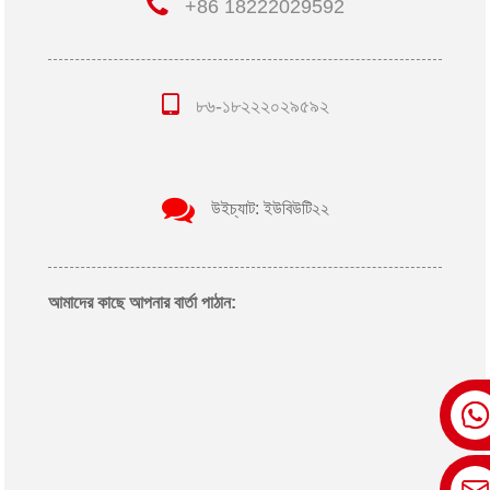
+86 18222029592
৮৬-১৮২২২০২৯৫৯২
উইচ্যাট: ইউবিউটি২২
আমাদের কাছে আপনার বার্তা পাঠান: