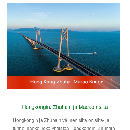
Hongkongin, Zhuhain ja Macaon silta
Hongkongin ja Zhuhain välinen silta on silta- ja
tunnelihanke, joka yhdistää Hongkongin, Zhuhain