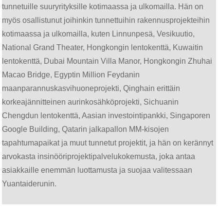
tunnetuille suuryrityksille kotimaassa ja ulkomailla. Hän on
myös osallistunut joihinkin tunnettuihin rakennusprojekteihin
kotimaassa ja ulkomailla, kuten Linnunpesä, Vesikuutio,
National Grand Theater, Hongkongin lentokenttä, Kuwaitin
lentokenttä, Dubai Mountain Villa Manor, Hongkongin Zhuhai
Macao Bridge, Egyptin Million Feydanin
maanparannuskasvihuoneprojekti, Qinghain erittäin
korkeajännitteinen aurinkosähköprojekti, Sichuanin
Chengdun lentokenttä, Aasian investointipankki, Singaporen
Google Building, Qatarin jalkapallon MM-kisojen
tapahtumapaikat ja muut tunnetut projektit, ja hän on kerännyt
arvokasta insinööriprojektipalvelukokemusta, joka antaa
asiakkaille enemmän luottamusta ja suojaa valitessaan
Yuantaiderunin.