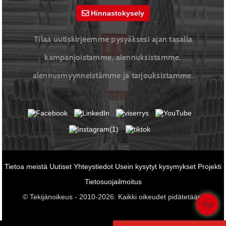
Hinnastokysely
Tilaa uutiskirjeemme pysyäksesi ajan tasalla
kampanjoistamme, alennuksistamme,
alennusmyynneistämme ja tarjouksistamme.
Tietoa meistä
Uutiset
Yhteystiedot
Usein kysytyt kysymykset
Projekti
Tietosuojailmoitus
© Tekijänoikeus - 2010-2026: Kaikki oikeudet pidätetään.
Top