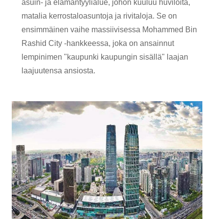
asuin- ja elämäntyylialue, johon kuuluu huviloita,
matalia kerrostaloasuntoja ja rivitaloja. Se on
ensimmäinen vaihe massiivisessa Mohammed Bin
Rashid City -hankkeessa, joka on ansainnut
lempinimen "kaupunki kaupungin sisällä" laajan
laajuutensa ansiosta.