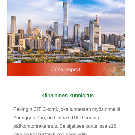
Kiinalainen kunnioitus
Pekingin CITIC-torni, joka tunnetaan myös nimellä
Zhongguo Zun, on China CITIC Groupin
pääkonttorirakennus. Se sijaitsee korttelissa z15,
joka on keskustan liikealueen ydin.