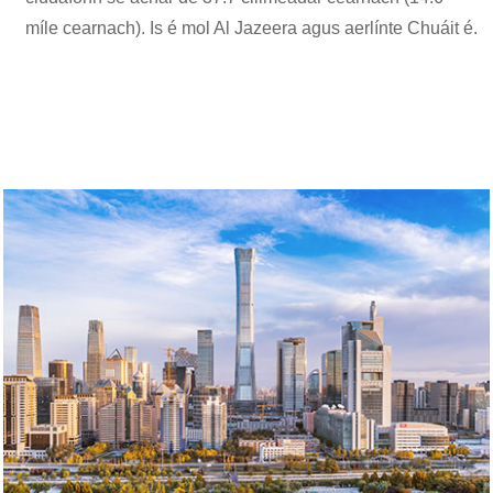
míle cearnach). Is é mol Al Jazeera agus aerlínte Chuáit é.