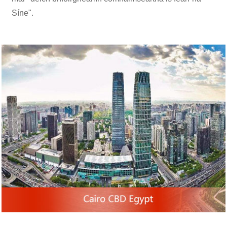
Síne".