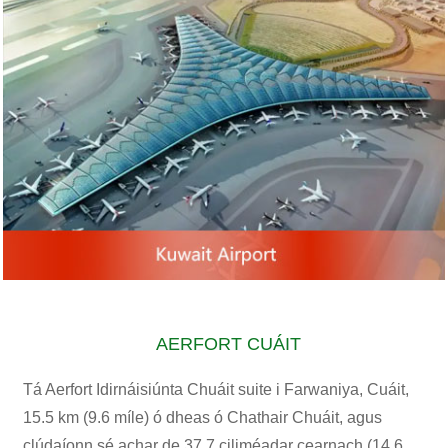
AERFORT CUÁIT
Tá Aerfort Idirnáisiúnta Chuáit suite i Farwaniya, Cuáit,
15.5 km (9.6 míle) ó dheas ó Chathair Chuáit, agus
clúdaíonn sé achar de 37.7 ciliméadar cearnach (14.6