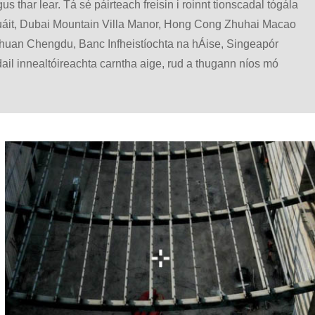
thar lear. Tá sé páirteach freisin i roinnt tionscadal tógála
t Cuáit, Dubai Mountain Villa Manor, Hong Cong Zhuhai Macao
ichuan Chengdu, Banc Infheistíochta na hÁise, Singeapór
ail innealtóireachta carntha aige, rud a thugann níos mó