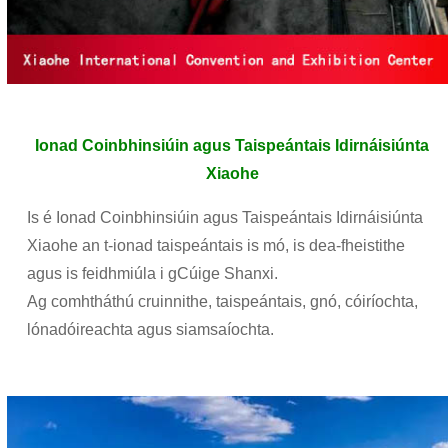
Ionad Coinbhinsiúin agus Taispeántais Idirnáisiúnta
Xiaohe
Is é Ionad Coinbhinsiúin agus Taispeántais Idirnáisiúnta
Xiaohe an t-ionad taispeántais is mó, is dea-fheistithe
agus is feidhmiúla i gCúige Shanxi.
Ag comhtháthú cruinnithe, taispeántais, gnó, cóiríochta,
lónadóireachta agus siamsaíochta.