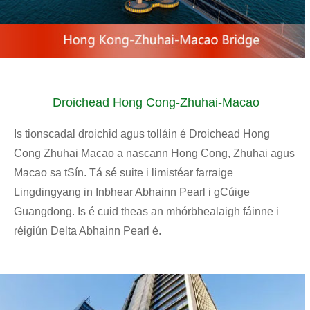
Droichead Hong Cong-Zhuhai-Macao
Is tionscadal droichid agus tolláin é Droichead Hong
Cong Zhuhai Macao a nascann Hong Cong, Zhuhai agus
Macao sa tSín. Tá sé suite i limistéar farraige
Lingdingyang in Inbhear Abhainn Pearl i gCúige
Guangdong. Is é cuid theas an mhórbhealaigh fáinne i
réigiún Delta Abhainn Pearl é.