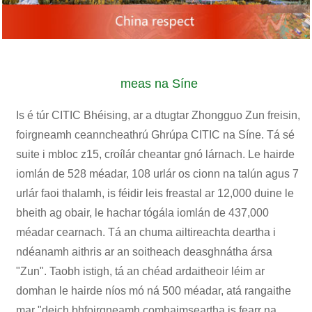
meas na Síne
Is é túr CITIC Bhéising, ar a dtugtar Zhongguo Zun freisin,
foirgneamh ceanncheathrú Ghrúpa CITIC na Síne. Tá sé
suite i mbloc z15, croílár cheantar gnó lárnach. Le hairde
iomlán de 528 méadar, 108 urlár os cionn na talún agus 7
urlár faoi thalamh, is féidir leis freastal ar 12,000 duine le
bheith ag obair, le hachar tógála iomlán de 437,000
méadar cearnach. Tá an chuma ailtireachta deartha i
ndéanamh aithris ar an soitheach deasghnátha ársa
"Zun". Taobh istigh, tá an chéad ardaitheoir léim ar
domhan le hairde níos mó ná 500 méadar, atá rangaithe
mar "deich bhfoirgneamh comhaimseartha is fearr na