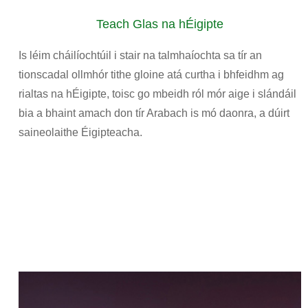
Teach Glas na hÉigipte
Is léim cháilíochtúil i stair na talmhaíochta sa tír an
tionscadal ollmhór tithe gloine atá curtha i bhfeidhm ag
rialtas na hÉigipte, toisc go mbeidh ról mór aige i slándáil
bia a bhaint amach don tír Arabach is mó daonra, a dúirt
saineolaithe Éigipteacha.