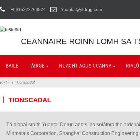
+8615222768524
Yuantai@ytdrgg.com
CEANNAIRE ROINN LOMH SA T
BAILE
TÁIRGE
NUACHT AGUS CCANNA
RIALÚ
Tionscadal
Baile
丨 TIONSCADAL
Tá píopaí sraith Yuantai Derun anois ina soláthraithe ardch
Minmetals Corporation, Shanghai Construction Engineering 