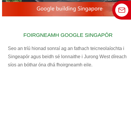
FOIRGNEAMH GOOGLE SINGAPÓR
Seo an tríú hionad sonraí ag an fathach teicneolaíochta i
Singeapór agus beidh sé lonnaithe i Jurong West díreach
síos an bóthar óna dhá fhoirgneamh eile.