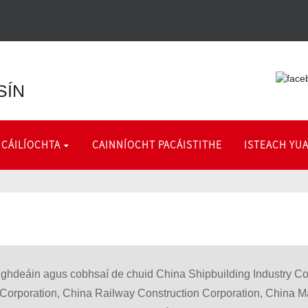
SÍN
 CÁILÍOCHTA
CAINNÍOCHT PACÁISTITHE
ISTEACH YU
aighdeáin agus cobhsaí de chuid China Shipbuilding Industry Co
Corporation, China Railway Construction Corporation, China Ma