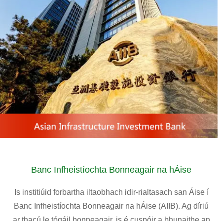
Banc Infheistíochta Bonneagair na hÁise
Is institiúid forbartha iltaobhach idir-rialtasach san Áise í
Banc Infheistíochta Bonneagair na hÁise (AIIB). Ag díriú
ar thacú le tógáil bonneagair, is é cuspóir a bhunaithe an