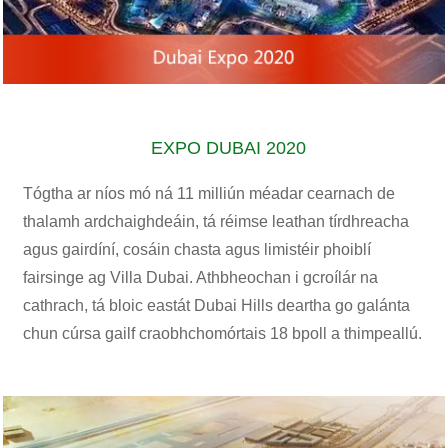
EXPO DUBAI 2020
Tógtha ar níos mó ná 11 milliún méadar cearnach de
thalamh ardchaighdeáin, tá réimse leathan tírdhreacha
agus gairdíní, cosáin chasta agus limistéir phoiblí
fairsinge ag Villa Dubai. Athbheochan i gcroílár na
cathrach, tá bloic eastát Dubai Hills deartha go galánta
chun cúrsa gailf craobhchomórtais 18 bpoll a thimpeallú.