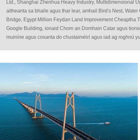
Ltd., Shanghai Zhenhua Heavy Industry, Multidimensional Unit
aitheanta sa bhaile agus thar lear, amhail Bird's Nest, Wat
Bridge, Egypt Million Feydan Land Improvement Cheaptha Tea
Google Building, ionaid Chorn an Domhain Catar agus tionscad
muiníne agus cosanta do chustaiméirí agus iad ag roghnú y