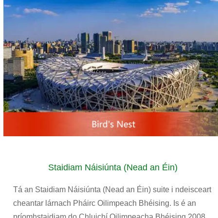
Staidiam Náisiúnta (Nead an Éin)
Tá an Staidiam Náisiúnta (Nead an Éin) suite i ndeisceart
cheantar lárnach Pháirc Oilimpeach Bhéising. Is é an
príomhstaidiam do Chluichí Oilimpeacha Bhéising 2008