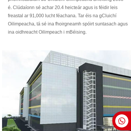
é. Clúdaíonn sé achar 20.4 heicteár agus is féidir leis
freastal ar 91,000 lucht féachana. Tar éis na gCluichí
Oilimpeacha, tá sé ina fhoirgneamh spóirt suntasach agus
ina oidhreacht Oilimpeach i mBéising.