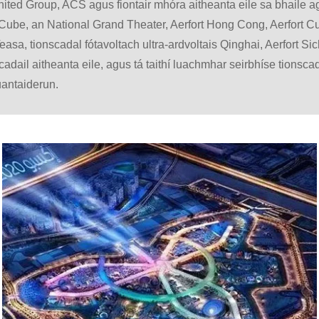
ed Group, ACS agus fiontair mhóra aitheanta eile sa bhaile agus 
er Cube, an National Grand Theater, Aerfort Hong Cong, Aerfor
sa, tionscadal fótavoltach ultra-ardvoltais Qinghai, Aerfort S
ail aitheanta eile, agus tá taithí luachmhar seirbhíse tionscad
uantaiderun.