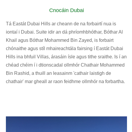
Cnocáin Dubai
Tá Eastát Dubai Hills ar cheann de na forbairtí nua is
iontaí i Dubai. Suite idir an dá phríomhbhóthar, Bóthar Al
Khail agus Bóthar Mohammed Bin Zayed, is forbairt
chónaithe agus stíl mhaireachtála fairsing í Eastát Dubai
Hills ina bhfuil Villas, árasáin ísle agus tithe sraithe. Is í an
chéad chéim í i dtionscadal ollmhór Chathair Mohammed
Bin Rashid, a thuill an leasainm 'cathair laistigh de
chathair' mar gheall ar raon feidhme ollmhór na forbartha.