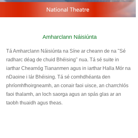
Amharclann Náisiúnta
Tá Amharclann Náisiúnta na Síne ar cheann de na "Sé
radharc déag de chuid Bhéising" nua. Tá sé suite in
iarthar Chearnóg Tiananmen agus in iarthar Halla Mór na
nDaoine i lár Bhéising. Tá sé comhdhéanta den
phríomhfhoirgneamh, an conair faoi uisce, an charrchlós
faoi thalamh, an loch saorga agus an spás glas ar an
taobh thuaidh agus theas.