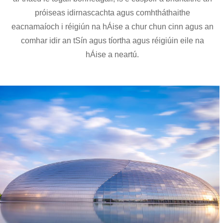
próiseas idirnascachta agus comhtháthaithe
eacnamaíoch i réigiún na hÁise a chur chun cinn agus an
comhar idir an tSín agus tíortha agus réigiúin eile na
hÁise a neartú.