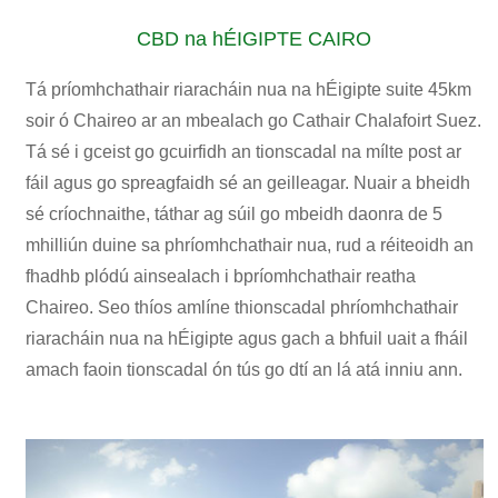
CBD na hÉIGIPTE CAIRO
Tá príomhchathair riaracháin nua na hÉigipte suite 45km
soir ó Chaireo ar an mbealach go Cathair Chalafoirt Suez.
Tá sé i gceist go gcuirfidh an tionscadal na mílte post ar
fáil agus go spreagfaidh sé an geilleagar. Nuair a bheidh
sé críochnaithe, táthar ag súil go mbeidh daonra de 5
mhilliún duine sa phríomhchathair nua, rud a réiteoidh an
fhadhb plódú ainsealach i bpríomhchathair reatha
Chaireo. Seo thíos amlíne thionscadal phríomhchathair
riaracháin nua na hÉigipte agus gach a bhfuil uait a fháil
amach faoin tionscadal ón tús go dtí an lá atá inniu ann.