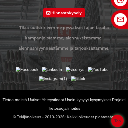
Hinnastokysely
Tilaa uutiskirjeemme pysyäksesi ajan tasalla
kampanjoistamme, alennuksistamme,
alennusmyynneistämme ja tarjouksistamme.
Tietoa meistä
Uutiset
Yhteystiedot
Usein kysytyt kysymykset
Projekti
Tietosuojailmoitus
© Tekijänoikeus - 2010-2026: Kaikki oikeudet pidätetään.
Top