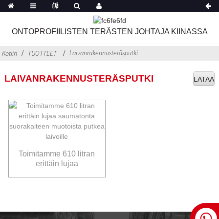
ONTOPROFIILISTEN TERÄSTEN JOHTAJA KIINASSA
Laivanrakennusteräsputki
Kotiin
TUOTTEET
LAIVANRAKENNUSTERÄSPUTKI
LATAA
Toimitamme 610 litran
erittäin lujaa
saumatonta
suorakaiteen
muotoista putkea
laivoille