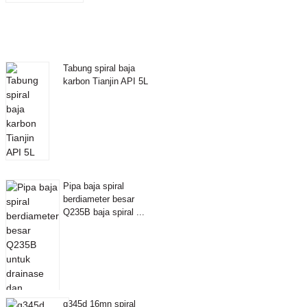
Tabung spiral baja
karbon Tianjin API 5L
Pipa baja spiral
berdiameter besar
Q235B baja spiral ...
q345d 16mn spiral