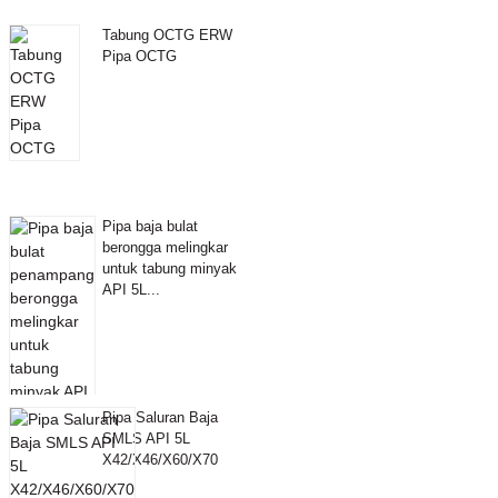
Tabung OCTG ERW
Pipa OCTG
Pipa baja bulat
berongga melingkar
untuk tabung minyak
API 5L...
Pipa Saluran Baja
SMLS API 5L
X42/X46/X60/X70