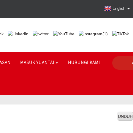
English
ASAN
MASUK YUANTAI
HUBUNGI KAMI
UNDUH