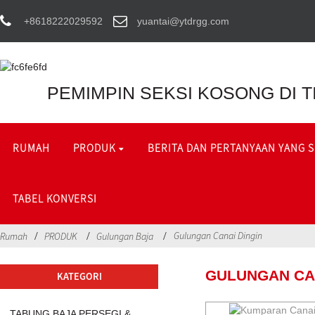
+8618222029592
yuantai@ytdrgg.com
PEMIMPIN SEKSI KOSONG DI 
RUMAH
PRODUK
BERITA DAN PERTANYAAN YANG 
TABEL KONVERSI
Gulungan Canai Dingin
Rumah
PRODUK
Gulungan Baja
GULUNGAN CAN
KATEGORI
TABUNG BAJA PERSEGI &