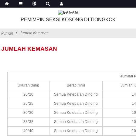
PEMIMPIN SEKSI KOSONG DI TIONGKOK
Jumlah Kemasan
Rumah
JUMLAH KEMASAN
Jumlah P
Ukuran (mm)
Berat (mm)
Jumlah 
20*20
Semua Ketebalan Dinding
1
25*25
Semua Ketebalan Dinding
1
30*30
Semua Ketebalan Dinding
1
38*38
Semua Ketebalan Dinding
1
40*40
Semua Ketebalan Dinding
1