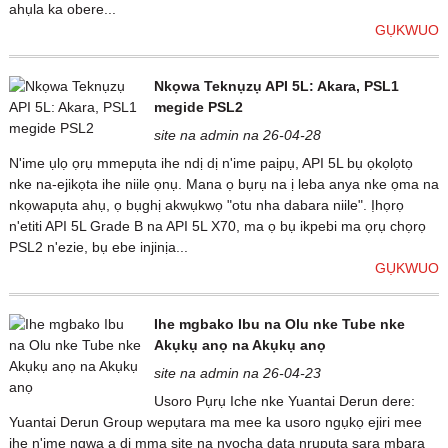
ahụla ka obere...
GỤKWUO
Nkọwa Teknụzụ API 5L: Akara, PSL1
megide PSL2
site na admin na 26-04-28
N'ime ụlọ ọrụ mmepụta ihe ndị dị n'ime paịpụ, API 5L bụ ọkọlọtọ
nke na-ejikọta ihe niile ọnụ. Mana ọ bụrụ na ị leba anya nke ọma na
nkọwapụta ahụ, ọ bụghị akwụkwọ "otu nha dabara niile". Ịhọrọ
n'etiti API 5L Grade B na API 5L X70, ma ọ bụ ikpebi ma ọrụ chọrọ
PSL2 n'ezie, bụ ebe injinịa...
GỤKWUO
Ihe mgbako Ibu na Olu nke Tube nke
Akụkụ anọ na Akụkụ anọ
site na admin na 26-04-23
Usoro Pụrụ Iche nke Yuantai Derun dere:
Yuantai Derun Group wepụtara ma mee ka usoro ngụkọ ejiri mee
ihe n'ime ngwa a dị mma site na nyocha data nrụpụta sara mbara