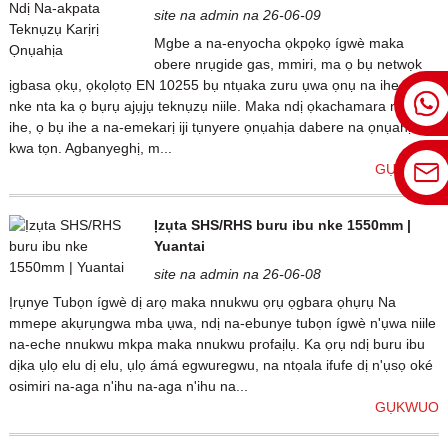
site na admin na 26-06-09
Mgbe a na-enyocha ọkpọkọ ígwè maka
obere nrụgide gas, mmiri, ma ọ bụ netwọk
ịgbasa ọkụ, ọkọlọtọ EN 10255 bụ ntụaka zuru ụwa ọnụ na ihe fọrọ
nke nta ka ọ bụrụ ajụjụ teknụzụ niile. Maka ndị ọkachamara n'ịzụta
ihe, ọ bụ ihe a na-emekarị iji tụnyere ọnụahịa dabere na ọnụahịa
kwa tọn. Agbanyeghị, m...
GỤKWUO
Ịzụta SHS/RHS buru ibu nke 1550mm |
Yuantai
site na admin na 26-06-08
Ịrụnye Tubọn ígwè dị arọ maka nnukwu ọrụ ọgbara ọhụrụ Na
mmepe akụrụngwa mba ụwa, ndị na-ebunye tubọn ígwè n'ụwa niile
na-eche nnukwu mkpa maka nnukwu profaịlụ. Ka ọrụ ndị buru ibu
dịka ụlọ elu dị elu, ụlọ ámá egwuregwu, na ntọala ifufe dị n'ụsọ oké
osimiri na-aga n'ihu na-aga n'ihu na...
GỤKWUO