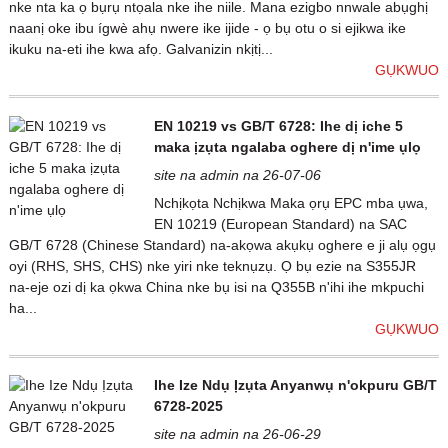
nke nta ka ọ bụrụ ntọala nke ihe niile. Mana ezigbo nnwale abụghị
naanị oke ibu ígwè ahụ nwere ike ijide - ọ bụ otu o si ejikwa ike
ikuku na-eti ihe kwa afọ. Galvanizin nkịtị...
GỤKWUO
EN 10219 vs GB/T 6728: Ihe dị iche 5
maka ịzụta ngalaba oghere dị n'ime ụlọ
site na admin na 26-07-06
Nchịkọta Nchịkwa Maka ọrụ EPC mba ụwa,
EN 10219 (European Standard) na SAC
GB/T 6728 (Chinese Standard) na-akọwa akụkụ oghere e ji alụ ọgụ
oyi (RHS, SHS, CHS) nke yiri nke teknụzụ. Ọ bụ ezie na S355JR
na-eje ozi dị ka ọkwa China nke bụ isi na Q355B n'ihi ihe mkpuchi
ha...
GỤKWUO
Ihe Ize Ndụ Ịzụta Anyanwụ n'okpuru GB/T
6728-2025
site na admin na 26-06-29