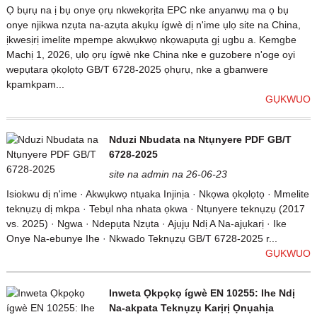
Ọ bụrụ na ị bụ onye ọrụ nkwekọrịta EPC nke anyanwụ ma ọ bụ
onye njikwa nzụta na-azụta akụkụ ígwè dị n'ime ụlọ site na China,
ịkwesịrị imelite mpempe akwụkwọ nkọwapụta gị ugbu a. Kemgbe
Machị 1, 2026, ụlọ ọrụ ígwè nke China nke e guzobere n'oge oyi
wepụtara ọkọlọtọ GB/T 6728-2025 ọhụrụ, nke a gbanwere
kpamkpam...
GỤKWUO
Nduzi Nbudata na Ntụnyere PDF GB/T
6728-2025
site na admin na 26-06-23
Isiokwu dị n'ime · Akwụkwọ ntụaka Injinịa · Nkọwa ọkọlọtọ · Mmelite
teknụzụ dị mkpa · Tebụl nha nhata ọkwa · Ntụnyere teknụzụ (2017
vs. 2025) · Ngwa · Ndepụta Nzụta · Ajụjụ Ndị A Na-ajụkarị · Ike
Onye Na-ebunye Ihe · Nkwado Teknụzụ GB/T 6728-2025 r...
GỤKWUO
Inweta Ọkpọkọ ígwè EN 10255: Ihe Ndị
Na-akpata Teknụzụ Karịrị Ọnụahịa