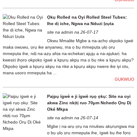
Ọkụ Rolled na Oyi Rolled Steel Tubes:
Ihe dị iche, Ngwa na Nduzi Ịzụta
site na admin na 26-07-17
Okwu Mmalite Mgbe a na-achọ ọkpọkọ ígwè
maka owuwu, ọrụ ike anyanwụ, ma ọ bụ mmepụta ụlọ ọrụ
mmepụta ihe, ndị na-azụ ahịa na-echekarị ajụjụ a na-ajụkarị: ha
kwesịrị ịhọrọ ọkpọkọ ígwè a kpụrụ akpụ ma ọ bụ nke a kpụrụ akpụ?
Ọkpọkọ ígwè a kpụrụ akpụ na nke a kpụrụ akpụ nwere ike iyi otu,
mana usoro mmepụta ha ...
GỤKWUO
Paịpụ ígwè e ji ígwè rụọ ọkụ: Site na oyi
akwa Zinc nkịtị ruo 70μm Nchedo Ọrụ Dị
Oké Mkpa
site na admin na 26-07-14
Mgbe ị na-arụ ọrụ na nnukwu akụrụngwa ma
ọ bụ ụlọ ọrụ mmepụta ihe, ígwè bụ ihe fọrọ