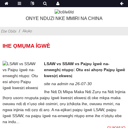
ONYE NDUZI NKE MMIRI NA CHINA
Akụkọ
Ebe Obibi
IHE ỌMỤMA ÍGWÈ
LSAW vs SSAW vs Paịpụ ígwè na-
enweghị ntụpọ: Otu esi ahọrọ Paịpụ ígwè
kwesịrị ekwesị
site na admin na 26-07-30
Ihe Ndị Dị Mkpa Maka Ndị Zụrụ na Ndị Injinia
Ịhọrọ usoro nrụpụta paịpụ ígwè kwesịrị ekwesị dị oke mkpa maka
owuwu ndị dị n'ụsọ oké osimiri, ọrụ ịchịkọta ihe, owuwu mmiri, na
ngwa injinia ndị ọzọ dị arọ. A na-ejikarị paịpụ ígwè LSAW, paịpụ
ígwè SSAW, na paịpụ ígwè na-enweghị ntụpọ eme ihe n'ọtụtụ ebe
na indu...
GỤKWUO