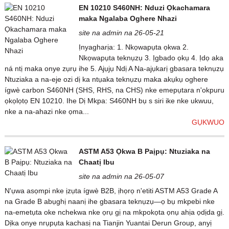
EN 10210 S460NH: Nduzi Ọkachamara
maka Ngalaba Oghere Nhazi
site na admin na 26-05-21
Ịnyagharịa: 1. Nkọwapụta ọkwa 2.
Nkọwapụta teknụzụ 3. Ịgbado ọkụ 4. Ịdọ aka
ná ntị maka onye zụrụ ihe 5. Ajụjụ Ndị A Na-ajụkarị gbasara teknụzụ
Ntuziaka a na-eje ozi dị ka ntụaka teknụzụ maka akụkụ oghere
ígwè carbon S460NH (SHS, RHS, na CHS) nke emepụtara n'okpuru
ọkọlọtọ EN 10210. Ihe Dị Mkpa: S460NH bụ s siri ike nke ukwuu,
nke a na-ahazi nke ọma...
GỤKWUO
ASTM A53 Ọkwa B Paịpụ: Ntuziaka na
Chaatị Ibu
site na admin na 26-05-07
N'ụwa asọmpi nke ịzụta ígwè B2B, ịhọrọ n'etiti ASTM A53 Grade A
na Grade B abụghị naanị ihe gbasara teknụzụ—ọ bụ mkpebi nke
na-emetụta oke nchekwa nke ọrụ gị na mkpokọta ọnụ ahịa ọdịda gị.
Dịka onye nrụpụta kachasị na Tianjin Yuantai Derun Group, anyị