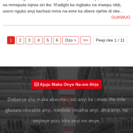
na mmepụta injinia siri ike. N'adịghị ka mgbakọ na mwepụ nkịtị,
usoro ngụkọ anyị kachasị mma na-eme ka obere njehie dị oke...
GỤKWUO
1
2
3
4
5
6
Ọzọ >
>>
Peeji nke 1 / 11
Ajuju Maka Onye Na-ere Ahịa
Debanye aha maka akwụkwọ ozi anyị ka ị mara ihe niile
gbasara nkwalite anyị, mbelata ọnụahịa anyị, ahịa anyị, na
onyinye pụrụ iche anyị na-enye.