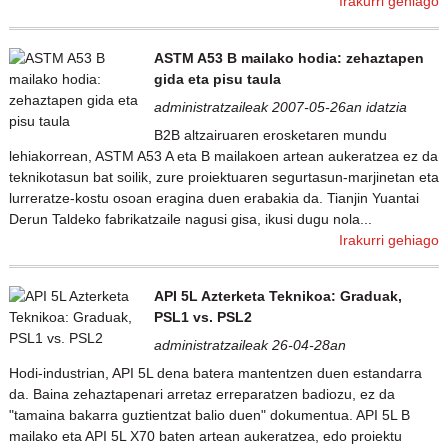
Irakurri gehiago
ASTM A53 B mailako hodia: zehaztapen
gida eta pisu taula
administratzaileak 2007-05-26an idatzia
B2B altzairuaren erosketaren mundu
lehiakorrean, ASTM A53 A eta B mailakoen artean aukeratzea ez da
teknikotasun bat soilik, zure proiektuaren segurtasun-marjinetan eta
lurreratze-kostu osoan eragina duen erabakia da. Tianjin Yuantai
Derun Taldeko fabrikatzaile nagusi gisa, ikusi dugu nola...
Irakurri gehiago
API 5L Azterketa Teknikoa: Graduak,
PSL1 vs. PSL2
administratzaileak 26-04-28an
Hodi-industrian, API 5L dena batera mantentzen duen estandarra
da. Baina zehaztapenari arretaz erreparatzen badiozu, ez da
"tamaina bakarra guztientzat balio duen" dokumentua. API 5L B
mailako eta API 5L X70 baten artean aukeratzea, edo proiektu