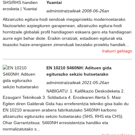
Yuantai
administratzaileak 2008-06-26an
Altzairuzko egitura-hodi sendoak megaproiektu modernoetarako
Nazioarteko azpiegituren garapenean, altzairuzko egitura-hodi
hornitzaile globalak profil handiagoen eskaera gero eta handiagoari
aurre egin behar diote. Eraikin orratzak, estadioen egiturak eta
itsasoko haize-energiaren zimenduak bezalako proiektu handiek...
Irakurri gehiago
EN 10210 S460NH: Adituen gida
egiturazko sekzio hutsetarako
administratzaileak 2021-05-26an
NABIGATU: 1. Kalifikazio Deskodeketa 2.
Ezaugarri Teknikoak 3. Soldadura 4. Eroslearen Alerta 5. Maiz
Egiten diren Galderak Gida hau erreferentzia tekniko gisa balio du
EN 10210 arauaren arabera fabrikatutako S460NH karbono
altzairuzko egiturazko sekzio hutsetarako (SHS, RHS eta CHS).
Ohar Garrantzitsua: S460NH erresistentzia handiko eta
normalizatutako s...