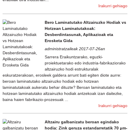
Irakurri gehiago
Bero Laminatutako Altzairuzko Hodiak vs
Hotzean Laminatutakoak:
Desberdintasunak, Aplikazioak eta
Erosketa Gida
administratzaileak 2017-07-26an
Sarrera Eraikuntzarako, eguzki-
proiektuetarako edo industria-fabrikaziorako
altzairuzko hodi estrukturalak
eskuratzerakoan, erosleek galdera arrunt bati egiten diote aurre:
beroan laminatutako altzairuzko hodiak edo hotzean
laminatutakoak aukeratu behar dituzte? Beroan laminatutako eta
hotzean laminatutako altzairuzko hodiak antzekoak izan daitezke,
baina haien fabrikazio-prozesuak ...
Irakurri gehiago
Altzairu galbanizatu beroan egindako
hodia: Zink geruza estandarretatik 70 μm-