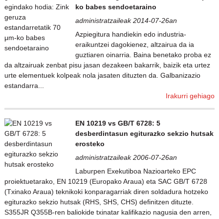
ko babes sendoetaraino
administratzaileak 2014-07-26an
Azpiegitura handiekin edo industria-
eraikuntzei dagokienez, altzairua da ia
guztiaren oinarria. Baina benetako proba ez
da altzairuak zenbat pisu jasan dezakeen bakarrik, baizik eta urtez
urte elementuek kolpeak nola jasaten dituzten da. Galbanizazio
estandarra...
Irakurri gehiago
EN 10219 vs GB/T 6728: 5
desberdintasun egiturazko sekzio hutsak
erosteko
administratzaileak 2006-07-26an
Laburpen Exekutiboa Nazioarteko EPC
proiektuetarako, EN 10219 (Europako Araua) eta SAC GB/T 6728
(Txinako Araua) teknikoki konparagarriak diren soldadura hotzeko
egiturazko sekzio hutsak (RHS, SHS, CHS) definitzen dituzte.
S355JR Q355B-ren baliokide txinatar kalifikazio nagusia den arren,