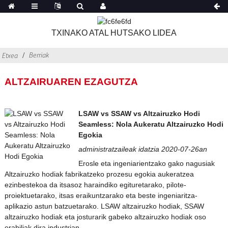
TXINAKO ATAL HUTSAKO LIDEA
Berriak
Etxea
ALTZAIRUAREN EZAGUTZA
LSAW vs SSAW vs Altzairuzko Hodi
Seamless: Nola Aukeratu Altzairuzko Hodi
Egokia
administratzaileak idatzia 2020-07-26an
Erosle eta ingeniarientzako gako nagusiak
Altzairuzko hodiak fabrikatzeko prozesu egokia aukeratzea
ezinbestekoa da itsasoz haraindiko egituretarako, pilote-
proiektuetarako, itsas eraikuntzarako eta beste ingeniaritza-
aplikazio astun batzuetarako. LSAW altzairuzko hodiak, SSAW
altzairuzko hodiak eta josturarik gabeko altzairuzko hodiak oso
erabiliak dira industrian...