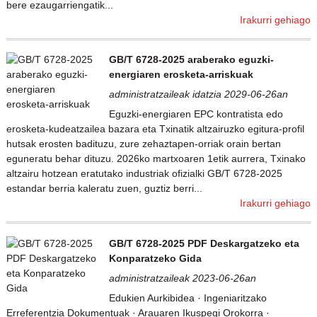
bere ezaugarriengatik...
Irakurri gehiago
GB/T 6728-2025 araberako eguzki-
energiaren erosketa-arriskuak
administratzaileak idatzia 2029-06-26an
Eguzki-energiaren EPC kontratista edo
erosketa-kudeatzailea bazara eta Txinatik altzairuzko egitura-profil
hutsak erosten badituzu, zure zehaztapen-orriak orain bertan
eguneratu behar dituzu. 2026ko martxoaren 1etik aurrera, Txinako
altzairu hotzean eratutako industriak ofizialki GB/T 6728-2025
estandar berria kaleratu zuen, guztiz berri...
Irakurri gehiago
GB/T 6728-2025 PDF Deskargatzeko eta
Konparatzeko Gida
administratzaileak 2023-06-26an
Edukien Aurkibidea · Ingeniaritzako
Erreferentzia Dokumentuak · Arauaren Ikuspegi Orokorra ·