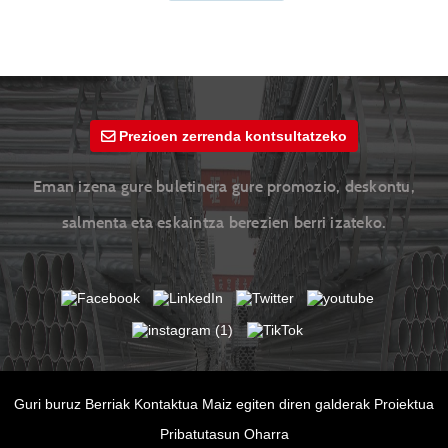
Prezioen zerrenda kontsultatzeko
Eman izena gure buletinera gure promozio, deskontu,
salmenta eta eskaintza berezien berri izateko.
Guri buruz
Berriak
Kontaktua
Maiz egiten diren galderak
Proiektua
Pribatutasun Oharra