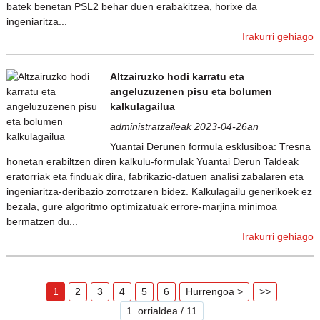
batek benetan PSL2 behar duen erabakitzea, horixe da
ingeniaritza...
Irakurri gehiago
Altzairuzko hodi karratu eta
angeluzuzenen pisu eta bolumen
kalkulagailua
administratzaileak 2023-04-26an
Yuantai Derunen formula esklusiboa: Tresna
honetan erabiltzen diren kalkulu-formulak Yuantai Derun Taldeak
eratorriak eta finduak dira, fabrikazio-datuen analisi zabalaren eta
ingeniaritza-deribazio zorrotzaren bidez. Kalkulagailu generikoek ez
bezala, gure algoritmo optimizatuak errore-marjina minimoa
bermatzen du...
Irakurri gehiago
1
2
3
4
5
6
Hurrengoa >
>>
1. orrialdea / 11