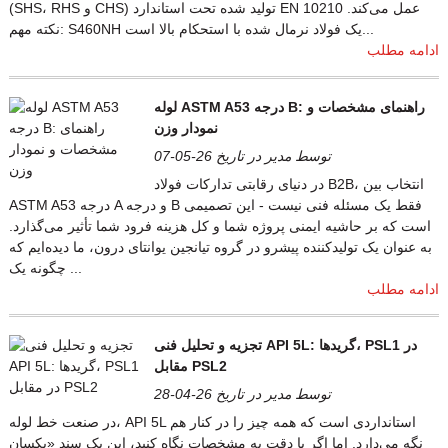
(SHS، RHS و CHS) تولید شده تحت استاندارد EN 10210 عمل می‌کند.
نکته مهم: S460NH یک فولاد نرمال شده با استحکام بالا است...
ادامه مطلب
لوله ASTM A53 درجه B: راهنمای مشخصات و
نمودار وزن
توسط مدیر در تاریخ 26-05-07
در دنیای رقابتی تدارکات فولاد B2B، انتخاب بین
ASTM A53 درجه A و درجه B فقط یک مسئله فنی نیست - این تصمیمی
است که بر حاشیه ایمنی پروژه شما و کل هزینه فرود شما تأثیر می‌گذارد.
به عنوان یک تولیدکننده پیشرو در گروه تیانجین یوانتای درون، ما دیده‌ایم که
چگونه یک ...
ادامه مطلب
تجزیه و تحلیل فنی API 5L: گریدها، PSL1 در
مقابل PSL2
توسط مدیر در تاریخ 26-04-28
در صنعت خط لوله، API 5L استانداردی است که همه چیز را در کنار هم
نگه می‌دارد. اما اگر با دقت به مشخصات نگاه کنید، این یک سند «یکسان