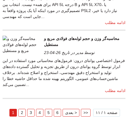
برای همه» نیست. انتخاب بین API 5L درجه B و API 5L X70، یا
تصمیم‌گیری در مورد اینکه آیا یک پروژه واقعاً به PSL2 نیاز دارد یا خیر،
جایی است که مهندسی...
ادامه مطلب
محاسبه‌گر وزن و حجم لوله‌های فولادی مربع و
مستطیل
توسط مدیر در تاریخ 26-04-23
فرمول اختصاصی یوانتای درون: فرمول‌های محاسباتی مورد استفاده در این
ابزار توسط گروه یوانتای درون از طریق تجزیه و تحلیل گسترده داده‌های
تولید و استخراج دقیق مهندسی، استخراج و اصلاح شده‌اند. برخلاف
ماشین‌حساب‌های عمومی، الگوریتم بهینه شده ما حداقل حاشیه خطا را
تضمین می‌کند...
ادامه مطلب
صفحه ۱ / ۱۱
>>
بعدی >
6
5
4
3
2
1