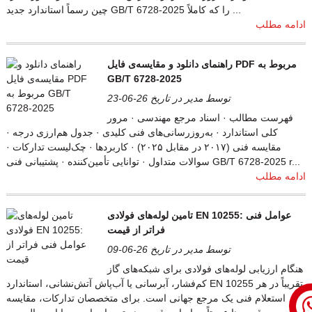
چین رسماً استاندارد جدید GB/T 6728-2025 را که کاملاً ...
ادامه مطلب
راهنمای دانلود و مقایسه‌ی فایل PDF مربوط به
GB/T 6728-2025
توسط مدیر در تاریخ 26-06-23
فهرست مطالب · اسناد مرجع مهندسی · مرور
کلی استاندارد · به‌روزرسانی‌های فنی کلیدی · جدول هم‌ارزی درجه ·
مقایسه فنی (۲۰۱۷ در مقابل ۲۰۲۵) · کاربردها · چک‌لیست تدارکات ·
سوالات متداول · توانایی تأمین‌کننده · پشتیبانی فنی GB/T 6728-2025 r...
ادامه مطلب
تامین لوله‌های فولادی EN 10255: عوامل فنی
فراتر از قیمت
توسط مدیر در تاریخ 26-06-09
هنگام ارزیابی لوله‌های فولادی برای شبکه‌های گاز
کم‌فشار، آبرسانی یا آب‌پاش آتش‌نشانی، استاندارد EN 10255 تقریباً در هر
استعلام فنی یک مرجع جهانی است. برای متخصصان تدارکات، مقایسه