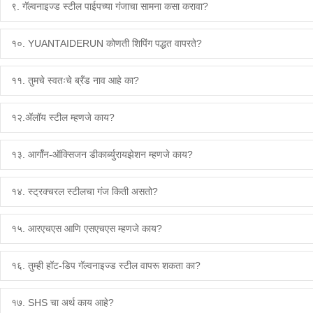
९. गॅल्वनाइज्ड स्टील पाईपच्या गंजाचा सामना कसा करावा?
१०. YUANTAIDERUN कोणती शिपिंग पद्धत वापरते?
११. तुमचे स्वतःचे ब्रँड नाव आहे का?
१२.अ‍ॅलॉय स्टील म्हणजे काय?
१३. आर्गॉन-ऑक्सिजन डीकार्ब्युरायझेशन म्हणजे काय?
१४. स्ट्रक्चरल स्टीलचा गंज किती असतो?
१५. आरएचएस आणि एसएचएस म्हणजे काय?
१६. तुम्ही हॉट-डिप गॅल्वनाइज्ड स्टील वापरू शकता का?
१७. SHS चा अर्थ काय आहे?