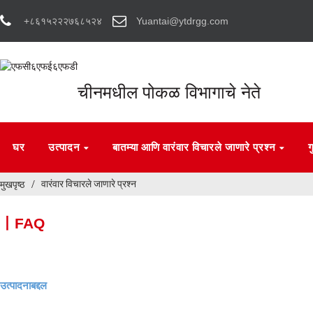
+८६१५२२२७६८५२४
Yuantai@ytdrgg.com
चीनमधील पोकळ विभागाचे नेते
घर
उत्पादन
बातम्या आणि वारंवार विचारले जाणारे प्रश्न
ग
वारंवार विचारले जाणारे प्रश्न
मुखपृष्ठ
丨FAQ
उत्पादनाबद्दल