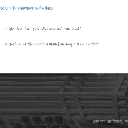
स्टील पाईप बनवण्याच्या प्रक्रियेबद्दल
१. हॉट डिप्ड गॅल्वनाइज्ड स्टील पाईप कसे तयार करावे?
२. इलेक्ट्रिकल रेझिस्टन्स वेल्ड पाईप-ईआरडब्ल्यू कसे तयार करावे?
आमच्या जाहिराती, स