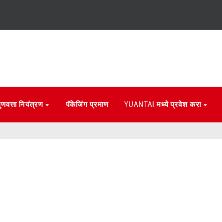
ुणवत्ता नियंत्रण
पॅकेजिंग प्रमाण
YUANTAI मध्ये प्रवेश करा