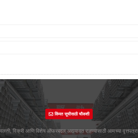
किंमत सूचीसाठी चौकशी
वलती, विक्री आणि विशेष ऑफरबद्दल अद्ययावत राहण्यासाठी आमच्या वृत्तपत्