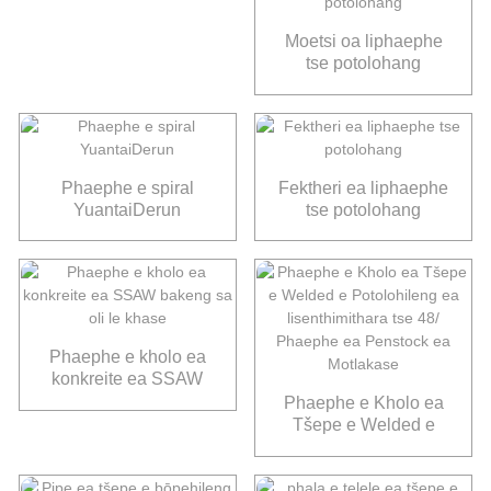
Moetsi oa liphaephe
tse potolohang
Phaephe e spiral
Fektheri ea liphaephe
YuantaiDerun
tse potolohang
Phaephe e kholo ea
konkreite ea SSAW
bakeng sa oli le khase
Phaephe e Kholo ea
Tšepe e Welded e
Potolohileng ea
lisenthimithara tse 48/
Phaephe ea Penstock