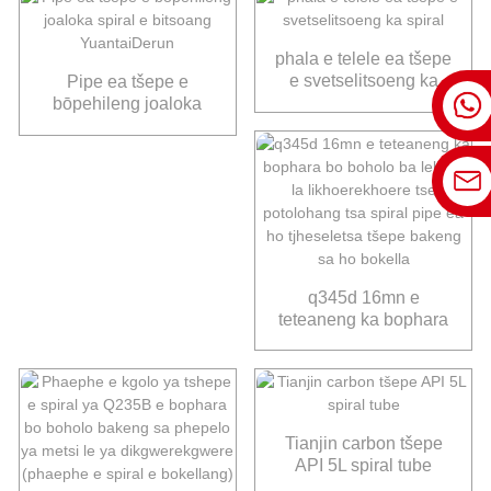
ea Motlakase
phala e telele ea tšepe
e svetselitsoeng ka
Pipe ea tšepe e
spiral
bōpehileng joaloka
spiral e bitsoang
YuantaiDerun
q345d 16mn e
teteaneng ka bophara
bo boholo ba lebota la
likhoerekhoere tse
potolohang tsa spiral
pipe ea ho tjheseletsa
tšepe bakeng sa ho
Tianjin carbon tšepe
bokella
API 5L spiral tube