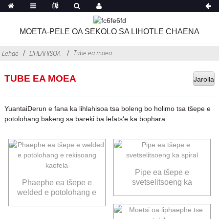
MOETA-PELE OA SEKOLO SA LIHOTLE CHAENA
Tube ea moea
Lehae
LIHLAHISOA
TUBE EA MOEA
Jarolla
YuantaiDerun e fana ka lihlahisoa tsa boleng bo holimo tsa tšepe e
potolohang bakeng sa bareki ba lefats'e ka bophara
Pipe ea tšepe e
svetselitsoeng ka
Phaephe ea tšepe e
spiral
welded e potolohang e
rekisoang kaofela