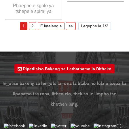
Phaephe e kgolo ya
tshepe e spiral ya
Q235B e bophara bo
boholo bakeng sa
1
2
E latelang >
>>
Leqephe la 1/2
phepelo ya metsi le ya
dikgwerekgwere
(phaephe e spiral e
bokellang)
Dipatlisiso Bakeng sa Lethathamo la Ditheko
Ingolise bakeng sa lengolo la rona la litaba ho lula u tseba ka
lipapatso tsa rona, litheolelo, thekiso le limpho tse
khethehileng.