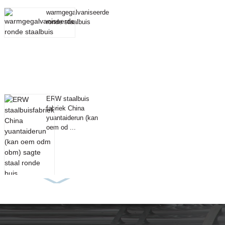
warmgegalvaniseerde
ronde staalbuis
ERW staalbuis
fabriek China
yuantaiderun (kan
oem od ...