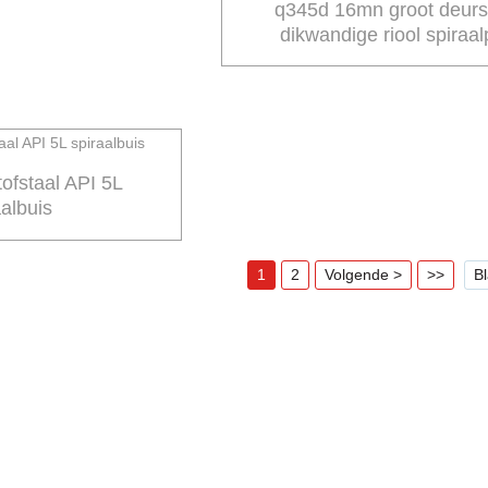
q345d 16mn groot deur
dikwandige riool spiraa
sweispyp staalomhulselpy
heiwerk
tofstaal API 5L
aalbuis
1
2
Volgende >
>>
Bl