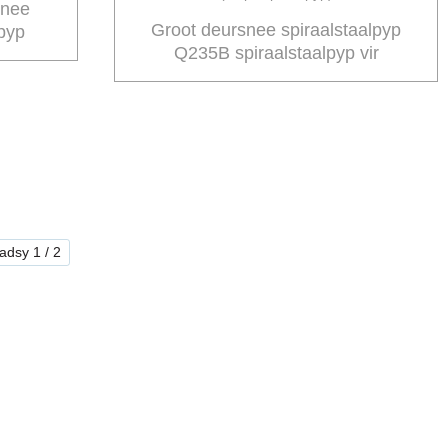
snee
Groot deursnee spiraalstaalpyp
lpyp
Q235B spiraalstaalpyp vir
p vir
dreinering en riooltoevoer
(stapelspiraalpyp)
adsy 1 / 2