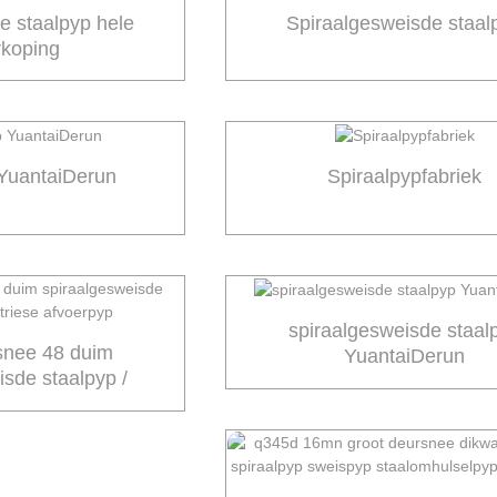
te staalpyp hele
Spiraalgesweisde staal
rkoping
 YuantaiDerun
Spiraalpypfabriek
spiraalgesweisde staal
snee 48 duim
YuantaiDerun
isde staalpyp /
e afvoerpyp