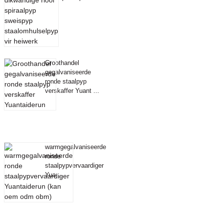
Groothandel
gegalvaniseerde
ronde staalpyp
verskaffer Yuant ...
warmgegalvaniseerde
ronde
staalpypvervaardiger
Yua ...