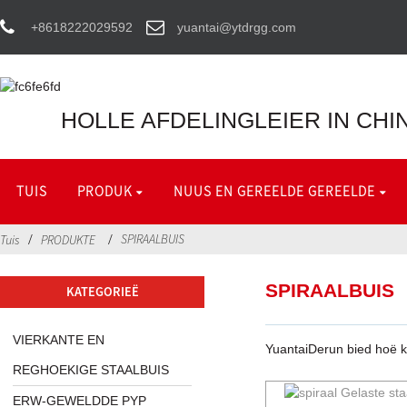
+8618222029592
yuantai@ytdrgg.com
HOLLE AFDELINGLEIER IN CHI
TUIS
PRODUK
NUUS EN GEREELDE GEREELDE
SPIRAALBUIS
Tuis
PRODUKTE
SPIRAALBUIS
KATEGORIEË
VIERKANTE EN
YuantaiDerun bied hoë kw
REGHOEKIGE STAALBUIS
ERW-GEWELDDE PYP