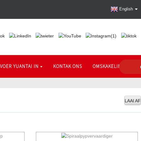
English
VOER YUANTAI IN
KONTAK ONS
OMSKAKELINGSTABEL
LAAI AF