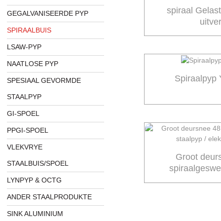
spiraal Gelas
GEGALVANISEERDE PYP
uitve
SPIRAALBUIS
LSAW-PYP
NAATLOSE PYP
Spiraalpyp
SPESIAAL GEVORMDE
STAALPYP
GI-SPOEL
PPGI-SPOEL
VLEKVRYE
Groot deur
STAALBUIS/SPOEL
spiraalgeswe
elektries
LYNPYP & OCTG
ANDER STAALPRODUKTE
SINK ALUMINIUM