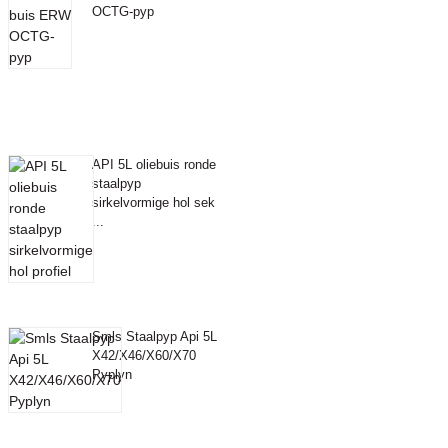
OCTG-pyp
API 5L oliebuis ronde
staalpyp
sirkelvormige hol sek
...
Smls Staalpyp Api 5L
X42/X46/X60/X70
Pyplyn