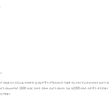
ድ
,
ች።
 ባዶ ክፍል እና ስፒራል የተበየዱ ቧንቧዎችን የሚያመርት ትልቅ የኢንተርፕራይዝ ቡድን ሲሆን 
ሆን በአጠቃላይ 1600 ኤከር ስፋት ያለው ሲሆን በአሁኑ ጊዜ ከ2200 በላይ ሰዎችን ቀጥሯል።
ደርገዋል።