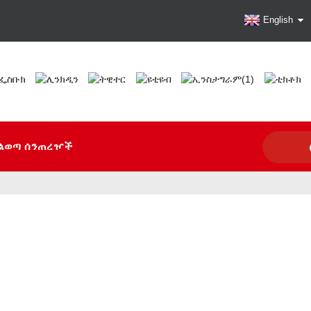
English
ልወጣ ሰንጠረዦች