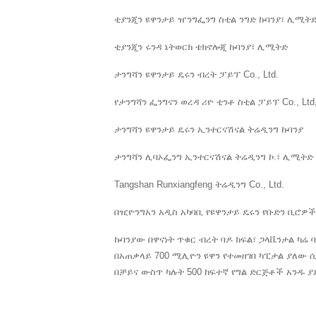
ቲያንጂን ዩዋንታይ ዠንግፌንግ ስቲል ንግድ ኩባንያ፣ ሊሚት
ቲያንጂን ሩንዳ ኔትወርክ ቴክኖሎጂ ኩባንያ፣ ሊሚትድ
ታንግሻን ዩዋንታይ ዴሩን ብረት ፓይፕ Co., Ltd.
የታንግሻን ፌንግናን ወረዳ ሪዮ ቲንቶ ስቲል ፓይፕ Co., Ltd
ታንግሻን ዩዋንታይ ዴሩን ኢንተርናሽናል ትሬዲንግ ኩባንያ
ታንግሻን ሊባኦፌንግ ኢንተርናሽናል ትሬዲንግ ኮ.፣ ሊሚትድ
Tangshan Runxiangfeng ትሬዲንግ Co., Ltd.
በዢዮንግአን አዲስ አካባቢ የዩዋንታይ ዴሩን የቡድን ቢሮዎ
ኩባንያው በዋናነት ጥቁር ብረት ባዶ ክፍል፣ ጋላቬንታል ካሬ
በአጠቃላይ 700 ሚሊዮን ዩዋን የተመዘገበ ካፒታል ያለው ሲ
በቻይና ውስጥ ካሉት 500 ከፍተኛ የግል ድርጅቶች አንዱ ያ