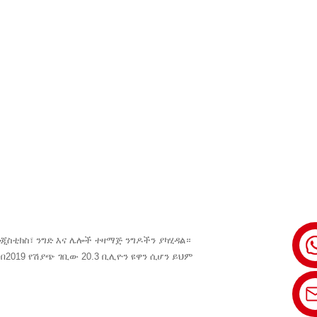
ሎጂስቲክስ፣ ንግድ እና ሌሎች ተዛማጅ ንግዶችን ያካሂዳል።
 በ2019 የሽያጭ ገቢው 20.3 ቢሊዮን ዩዋን ሲሆን ይህም