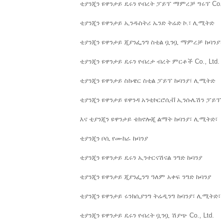
ቲያንጂን ዩዋንታይ ዴሩን የብረት ፓይፕ ማምረቻ ግሩፕ Co.,
ቲያንጂን ዩዋንታይ ኢንዱስትሪ ኤንድ ትሬድ ኮ.፣ ሊሚትድ
ቲያንጂን ዩዋንታይ ጂያንፌንግ ስቲል ቧንቧ ማምረቻ ኩባን
ቲያንጂን ዩዋንታይ ዴሩን የብረታ ብረት ምርቶች Co., Ltd.
ቲያንጂን ዩዋንታይ ስኩዌር ስቲል ፓይፕ ኩባንያ፣ ሊሚትድ
ቲያንጂን ዩዋንታይ ዩዋንዳ አንቲኮርሮሲቭ ኢንሱሌሽን ፓይፕ C
እና ቲያንጂን ዩዋንታይ ቴክኖሎጂ ልማት ኩባንያ፣ ሊሚትድ፣
ቲያንጂን ቦሲ የሙከራ ኩባንያ
ቲያንጂን ዩዋንታይ ዴሩን ኢንተርናሽናል ንግድ ኩባንያ
ቲያንጂን ዩዋንታይ ጂያንፌንግ ዓለም አቀፍ ንግድ ኩባንያ
ቲያንጂን ዩዋንታይ ሩንክሲያንግ ትሬዲንግ ኩባንያ፣ ሊሚትድ፣
ቲያንጂን ዩዋንታይ ዴሩን የብረት ቧንቧ ሽያጭ Co., Ltd.