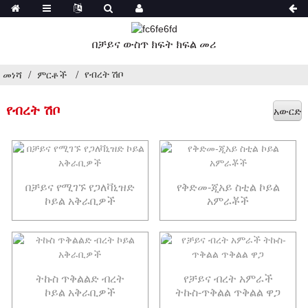
በቻይና ውስጥ ክፍት ክፍል መሪ
የብረት ሽቦ
መነሻ
ምርቶች
የብረት ሽቦ
አውርድ
በቻይና የሚገኙ የጋለቫኒዝድ
የቅድመ-ጂአይ ስቲል ኮይል
ኮይል አቅራቢዎች
አምራቾች
ትኩስ ጥቅልልድ ብረት
የቻይና ብረት አምራች
ኮይል አቅራቢዎች
ትኩስ-ጥቅልል ጥቅልል ​​​​ዋጋ