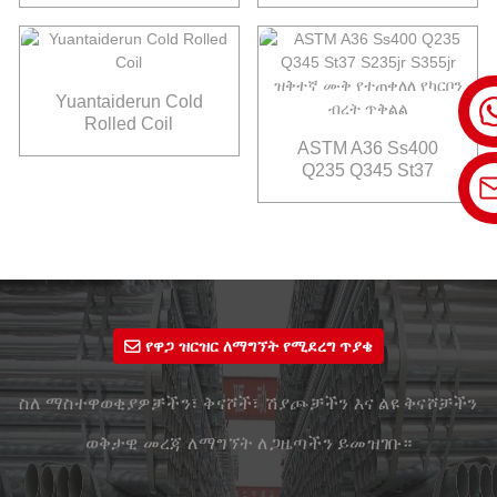
Yuantaiderun Cold
Rolled Coil
ASTM A36 Ss400
Q235 Q345 St37
S235jr S355jr ዝቅተኛ
ሙቅ የተጠቀለለ የካርቦን
ብረት ጥቅልል
የዋጋ ዝርዝር ለማግኘት የሚደረግ ጥያቄ
ስለ ማስተዋወቂያዎቻችን፣ ቅናሾች፣ ሽያጮቻችን እና ልዩ ቅናሾቻችን
ወቅታዊ መረጃ ለማግኘት ለጋዜጣችን ይመዝገቡ።