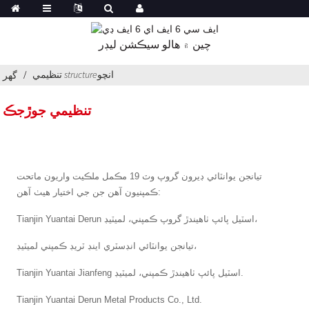
چين ۾ هالو سيڪشن ليڊر
تنظيمي structureانچو
گھر
تنظيمي جوڙجڪ
تيانجن يوانٽائي ڊيرون گروپ وٽ 19 مڪمل ملڪيت واريون ماتحت
ڪمپنيون آهن جن جي اختيار هيٺ آهن:
Tianjin Yuantai Derun اسٽيل پائپ ٺاهيندڙ گروپ ڪمپني، لميٽيڊ،
تيانجن يوانٽائي انڊسٽري اينڊ ٽريڊ ڪمپني لميٽيڊ،
Tianjin Yuantai Jianfeng اسٽيل پائپ ٺاهيندڙ ڪمپني، لميٽيڊ.
Tianjin Yuantai Derun Metal Products Co., Ltd.