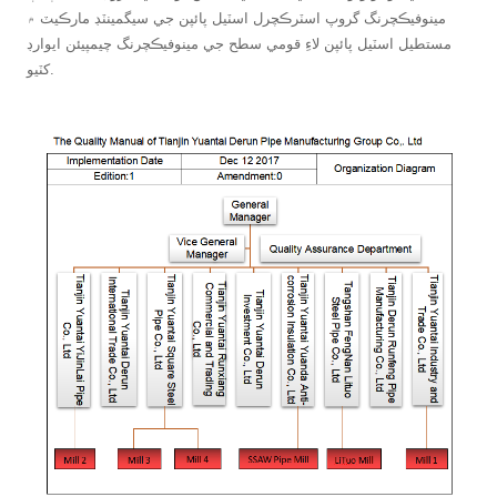
مينوفيڪچرنگ گروپ اسٽرڪچرل اسٽيل پائپن جي سيگمينٽڊ مارڪيٽ ۾
مستطيل اسٽيل پائپن لاءِ قومي سطح جي مينوفيڪچرنگ چيمپيئن ايوارڊ
کٽيو.