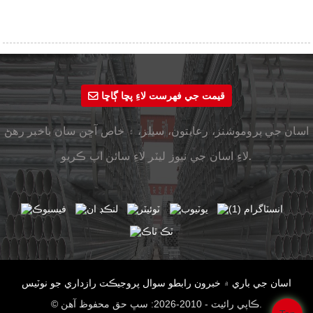
قيمت جي فهرست لاءِ پڇا ڳاڇا
اسان جي پروموشنز، رعايتون، سيلز، ۽ خاص آڇن سان باخبر رهڻ
لاءِ اسان جي نيوز ليٽر لاءِ سائن اپ ڪريو.
اسان جي باري ۾
خبرون
رابطو
سوال
پروجيڪٽ
رازداري جو نوٽيس
© ڪاپي رائيٽ - 2010-2026: سڀ حق محفوظ آهن.