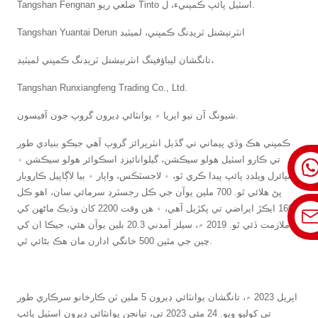
Tangshan Fengnan ضلعي ريو Tinto اسٽيل پائپ ڪمپنيء، ل.
Tangshan Yuantai Derun انٽرنيشنل ٽريڊنگ ڪمپني، لميٽيڊ
تانگشان ليباؤفينگ انٽرنيشنل ٽريڊنگ ڪمپني لميٽيڊ،
Tangshan Runxiangfeng Trading Co., Ltd.
شيونگ آن نيو ايريا ۾ يوانٽائي ڊيرون گروپ جون آفيسون.
ڪمپني هڪ وڏي پيماني تي گڏيل انٽرپرائز گروپ آهي جيڪو بنيادي طور
تي ڪارو اسٽيل هولو سيڪشن، گيلوانائيزڊ اسڪوائر هولو سيڪشن ۽
اسپائرل ويلڊڊ پائپ پيدا ڪري ٿو، ۽ لاجسٽڪس، واپار ۽ ٻيا لاڳاپيل ڪاروبار
پڻ هلائي ٿو. 700 ملين يوآن جي ڪل رجسٽرڊ سرمائي سان، اهو ڪل
1600 ايڪڙ ايراضي تي پکڙيل آهي، ۽ هن وقت 2200 کان وڌيڪ ماڻهن کي
ملازمت ڏئي ٿو. 2019 ۾، سيلز آمدني 20.3 بلين يوآن هئي، جيڪا ان کي
چين جي مٿين 500 خانگي ادارن مان هڪ بڻائي ٿي.
اپريل 2023 ۾، تانگشان يوانٽائي ڊيرون 5 ملين ٽن ڪارخانو سرڪاري طور
تي کوليو ويو. 24 مئي 2023 تي، تيانجن يوانٽائي ڊيرون اسٽيل پائپ