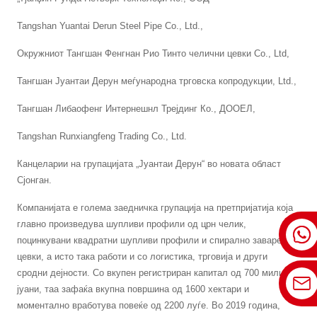
Tangshan Yuantai Derun Steel Pipe Co., Ltd.,
Окружниот Тангшан Фенгнан Рио Тинто челични цевки Co., Ltd,
Тангшан Јуантаи Дерун меѓународна трговска копродукции, Ltd.,
Тангшан Либаофенг Интернешнл Трејдинг Ко., ДООЕЛ,
Tangshan Runxiangfeng Trading Co., Ltd.
Канцеларии на групацијата „Јуантаи Дерун“ во новата област
Сјонган.
Компанијата е голема заедничка групација на претпријатија која
главно произведува шупливи профили од црн челик,
поцинкувани квадратни шупливи профили и спирално заварени
цевки, а исто така работи и со логистика, трговија и други
сродни дејности. Со вкупен регистриран капитал од 700 милиони
јуани, таа зафаќа вкупна површина од 1600 хектари и
моментално вработува повеќе од 2200 луѓе. Во 2019 година,