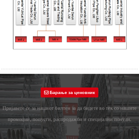
Барање за ценовник
Пријавете се за нашиот билтен за да бидете во тек со нашите
промоции, попусти, распродажби и специјални понуди.