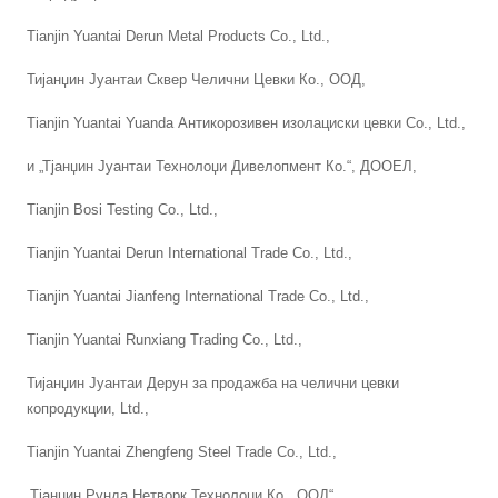
Tianjin Yuantai Derun Metal Products Co., Ltd.,
Тијанџин Јуантаи Сквер Челични Цевки Ко., ООД,
Tianjin Yuantai Yuanda Антикорозивен изолациски цевки Co., Ltd.,
и „Тјанџин Јуантаи Технолоџи Дивелопмент Ко.“, ДООЕЛ,
Tianjin Bosi Testing Co., Ltd.,
Tianjin Yuantai Derun International Trade Co., Ltd.,
Tianjin Yuantai Jianfeng International Trade Co., Ltd.,
Tianjin Yuantai Runxiang Trading Co., Ltd.,
Тијанџин Јуантаи Дерун за продажба на челични цевки
копродукции, Ltd.,
Tianjin Yuantai Zhengfeng Steel Trade Co., Ltd.,
„Тјанџин Рунда Нетворк Технолоџи Ко., ООД“