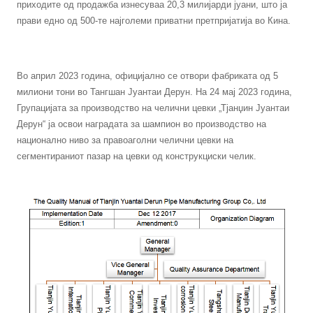
приходите од продажба изнесуваа 20,3 милијарди јуани, што ја
прави едно од 500-те најголеми приватни претпријатија во Кина.
Во април 2023 година, официјално се отвори фабриката од 5
милиони тони во Тангшан Јуантаи Дерун. На 24 мај 2023 година,
Групацијата за производство на челични цевки „Тјанџин Јуантаи
Дерун“ ја освои наградата за шампион во производство на
национално ниво за правоаголни челични цевки на
сегментираниот пазар на цевки од конструкциски челик.