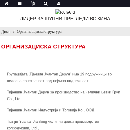
ЛИДЕР ЗА ШУПНИ ПРЕГЛЕДИ ВО КИНА
Организациска структура
Дома
ОРГАНИЗАЦИСКА СТРУКТУРА
Групацијата „Тјанџин Јуантаи Дерун“ има 19 подружници во
целосна сопственост под нејзина надлежност:
Тијанџин Јуантаи Дерун за производство на челични цевки Груп
Co., Ltd.,
Тијанџин Јуантаи Индустрија и Трговија Ко., ООД,
Tianjin Yuantai Jianfeng челични цевки производство
копродукции, Ltd.,