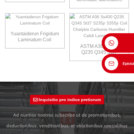
chalybis Sinensis
Yuantaiderun Frigidum
Laminatum Coil
ASTM A36 Ss400
Q235 Q345 St37
S235jr S355jr Coil
Epistu
Chalybis Carbonis
Humiliter Calidi
Laminatus
Inquisitio pro indice pretiorum
Ad nuntios nostros subscribe ut de promotionibus,
deductionibus, venditionibus, et oblationibus specialibus