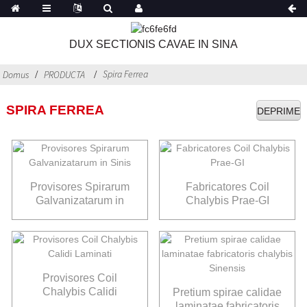
DUX SECTIONIS CAVAE IN SINA
Spira Ferrea
Domus
PRODUCTA
SPIRA FERREA
DEPRIME
Provisores Spirarum
Fabricatores Coil
Galvanizatarum in
Chalybis Prae-GI
Sinis
Provisores Coil
Chalybis Calidi
Pretium spirae calidae
Laminati
laminatae fabricatoris