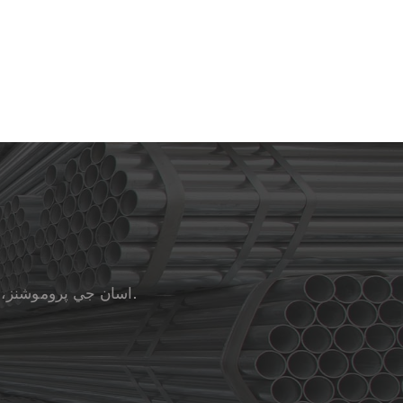
اسان جي پروموشنز، رعايتون، سيلز، ۽ خاص آڇن سان باخبر رهڻ لاءِ اسان جي نيوز ليٽر لاءِ سائن اپ ڪريو.