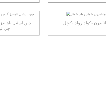
انٽيڊرن ڪولڊ رولڊ ڪوئل
چين اسٽيل ٺاهيندڙ
جي قي