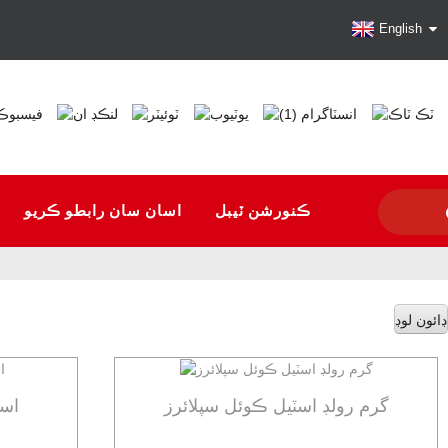
English
ڪنورشن ٽيبل
اسان سان رابطو ڪريو
ڊائون لوڊ
گرم رولڊ اسٽيل ڪوئل سپلائرز
پري 