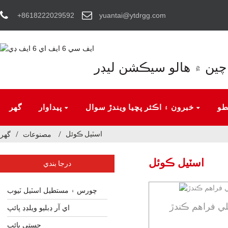
+8618222029592
yuantai@ytdrgg.com
چين ۾ هالو سيڪشن ليڊر
طو
خبرون ۽ اڪثر پڇيا ويندڙ سوال
پيداوار
گهر
اسٽيل ڪوئل
مصنوعات
گھر
اسٽيل ڪوئل
درجا بندي
چورس ۽ مستطيل اسٽيل ٽيوب
ي فراهم ڪندڙ
اي آر ڊبليو ويلڊڊ پائپ
جستي پائپ