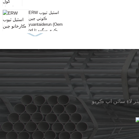
ERW اسٽيل ٽيوب
ڪوٺي چين
yuantaiderun (Oem
od ڪري سگهو ٿا ...