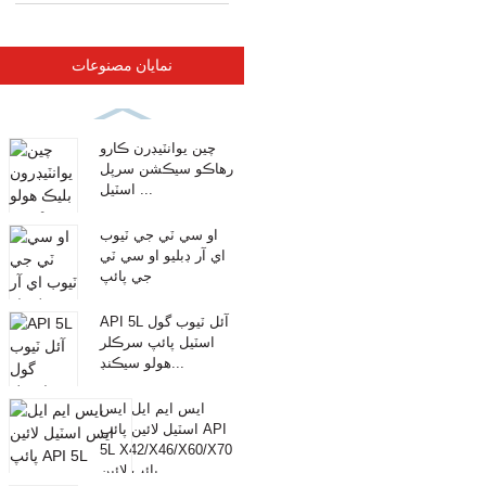
نمايان مصنوعات
چين يوانٽيڊرن ڪارو
رهاڪو سيڪشن سرپل
اسٽيل ...
او سي ٽي جي ٽيوب
اي آر ڊبليو او سي ٽي
جي پائپ
API 5L آئل ٽيوب گول
اسٽيل پائپ سرڪلر
هولو سيڪنڊ...
ايس ايم ايل ايس
اسٽيل لائين پائپ API
5L X42/X46/X60/X70
پائپ لائين