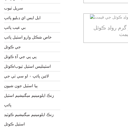
سرپل ٽيوب
ايل ايس اي ڊبليو پائپ
 گرم رولڊ ڪوئل
بي عيب پائپ
مت
خاص شڪل وارو اسٽيل پائپ
جي ڪوئل
پي پي جي آءِ ڪوئل
اسٽينلیس اسٽيل ٽيوب/ڪوئل
لائين پائپ ۽ او سي ٽي جي
ٻيا اسٽيل جون شيون
زنڪ ايلومينيم ميگنيشيم اسٽيل
پائپ
زنڪ ايلومينيم ميگنيشيم ڪوٽيڊ
اسٽيل ڪوئل