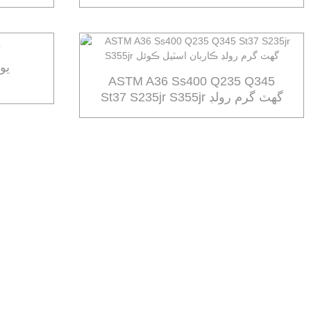
يو
ASTM A36 Ss400 Q235 Q345
St37 S235jr S355jr گھٽ گرم رولڊ
ڪاربان اسٽيل ڪوئل