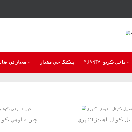
YUANTAI داخل ڪريو
پيڪنگ جي مقدار
معيار تي ضاب
GI اسٽيل ڪوئل ٺاهيندڙ
چين ۾ لوهي ڪوئل