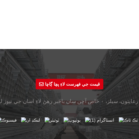
قيمت جي فهرست لاءِ پڇا ڳاڇا