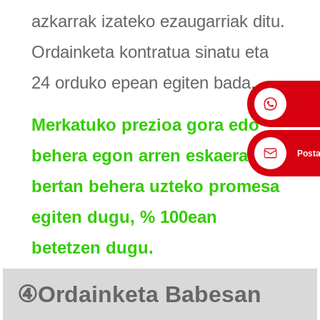
azkarrak izateko ezaugarriak ditu.
Ordainketa kontratua sinatu eta
24 orduko epean egiten bada,
Merkatuko prezioa gora edo
behera egon arren eskaera ez
Posta
bertan behera uzteko promesa
egiten dugu, % 100ean
betetzen dugu.
④
Ordainketa Babesa
n