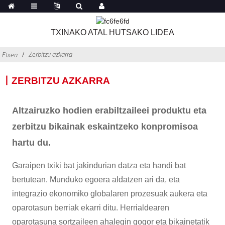
TXINAKO ATAL HUTSAKO LIDEA
Zerbitzu azkarra
Etxea
丨ZERBITZU AZKARRA
Altzairuzko hodien erabiltzaileei produktu eta
zerbitzu bikainak eskaintzeko konpromisoa
hartu du.
Garaipen txiki bat jakindurian datza eta handi bat
bertutean. Munduko egoera aldatzen ari da, eta
integrazio ekonomiko globalaren prozesuak aukera eta
oparotasun berriak ekarri ditu. Herrialdearen
oparotasuna sortzaileen ahalegin gogor eta bikainetatik