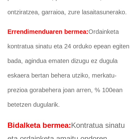
ontziratzea, garraioa, zure lasaitasunerako.
Errendimenduaren bermea:
Ordainketa
kontratua sinatu eta 24 orduko epean egiten
bada, agindua ematen dizugu ez dugula
eskaera bertan behera utziko, merkatu-
prezioa gorabehera joan arren, % 100ean
betetzen dugularik.
Bidalketa bermea:
Kontratua sinatu
eta ordainketa amaitu ondoren,