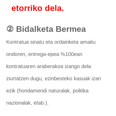
etorriko dela.
② Bidalketa Bermea
Kontratua sinatu eta ordainketa amaitu
ondoren, entrega-epea %100ean
kontratuaren araberakoa izango dela
ziurtatzen dugu, ezinbesteko kasuak izan
ezik (hondamendi naturalak, politika
nazionalak, etab.).