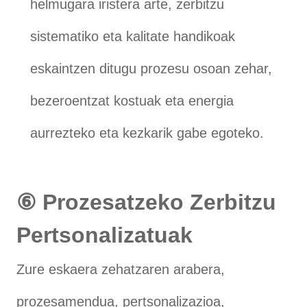
helmugara iristera arte, zerbitzu
sistematiko eta kalitate handikoak
eskaintzen ditugu prozesu osoan zehar,
bezeroentzat kostuak eta energia
aurrezteko eta kezkarik gabe egoteko.
⑥ Prozesatzeko Zerbitzu
Pertsonalizatuak
Zure eskaera zehatzaren arabera,
prozesamendua, pertsonalizazioa,