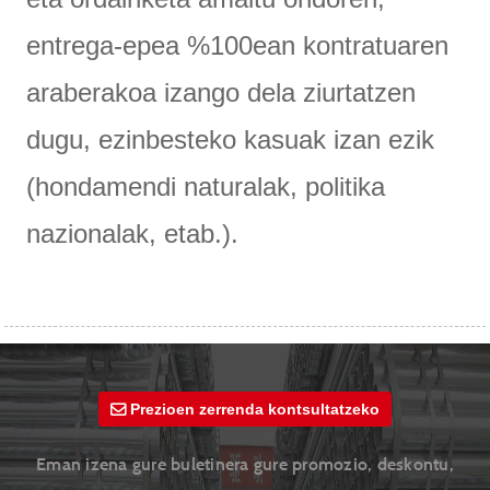
entrega-epea %100ean kontratuaren
araberakoa izango dela ziurtatzen
dugu, ezinbesteko kasuak izan ezik
(hondamendi naturalak, politika
nazionalak, etab.).
Prezioen zerrenda kontsultatzeko
Eman izena gure buletinera gure promozio, deskontu,