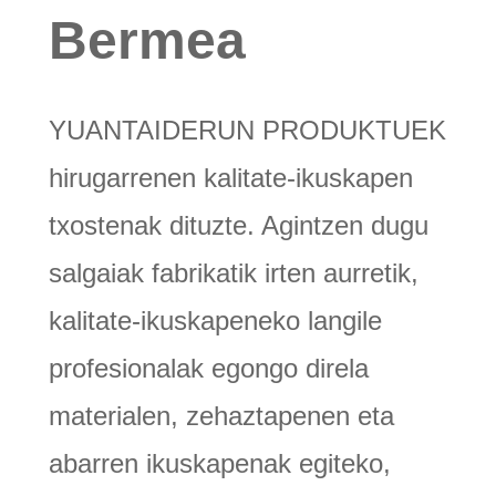
Bermea
YUANTAIDERUN PRODUKTUEK
hirugarrenen kalitate-ikuskapen
txostenak dituzte. Agintzen dugu
salgaiak fabrikatik irten aurretik,
kalitate-ikuskapeneko langile
profesionalak egongo direla
materialen, zehaztapenen eta
abarren ikuskapenak egiteko,