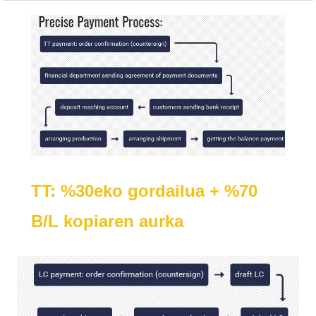
TT: %30eko gordailua + %70
B/L kopiaren aurka