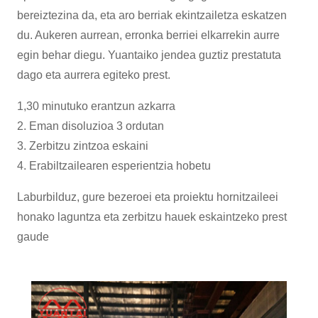
bereiztezina da, eta aro berriak ekintzailetza eskatzen
du. Aukeren aurrean, erronka berriei elkarrekin aurre
egin behar diegu. Yuantaiko jendea guztiz prestatuta
dago eta aurrera egiteko prest.
1,30 minutuko erantzun azkarra
2. Eman disoluzioa 3 ordutan
3. Zerbitzu zintzoa eskaini
4. Erabiltzailearen esperientzia hobetu
Laburbilduz, gure bezeroei eta proiektu hornitzaileei
honako laguntza eta zerbitzu hauek eskaintzeko prest
gaude