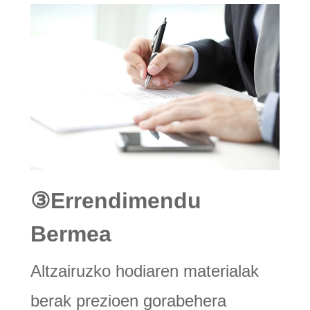
③
Errendimendu
Bermea
Altzairuzko hodiaren materialak
berak prezioen gorabehera