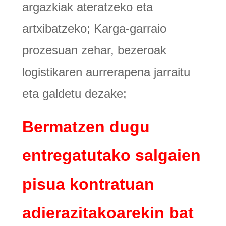
argazkiak ateratzeko eta
artxibatzeko; Karga-garraio
prozesuan zehar, bezeroak
logistikaren aurrerapena jarraitu
eta galdetu dezake;
Bermatzen dugu
entregatutako salgaien
pisua kontratuan
adierazitakoarekin bat