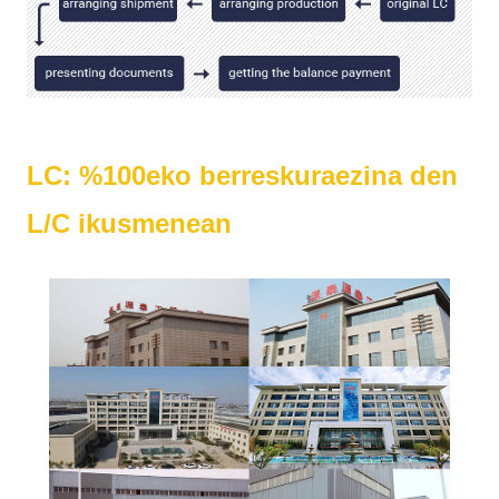
LC: %100eko berreskuraezina den
L/C ikusmenean