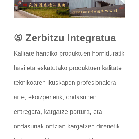
⑤ Zerbitzu Integratua
Kalitate handiko produktuen horniduratik
hasi eta eskatutako produktuen kalitate
teknikoaren ikuskapen profesionalera
arte; ekoizpenetik, ondasunen
entregara, kargatze portura, eta
ondasunak ontzian kargatzen direnetik