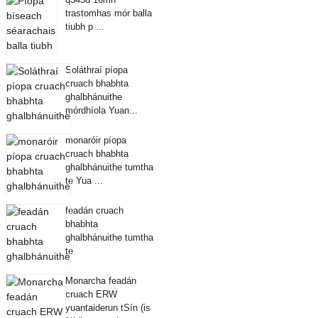
trastomhas mór balla
tiubh p ...
Soláthraí píopa
cruach bhabhta
ghalbhánuithe
mórdhíola Yuan...
monaróir píopa
cruach bhabhta
ghalbhánuithe tumtha
te Yua ...
feadán cruach
bhabhta
ghalbhánuithe tumtha
te
Monarcha feadán
cruach ERW
yuantaiderun tSín (is