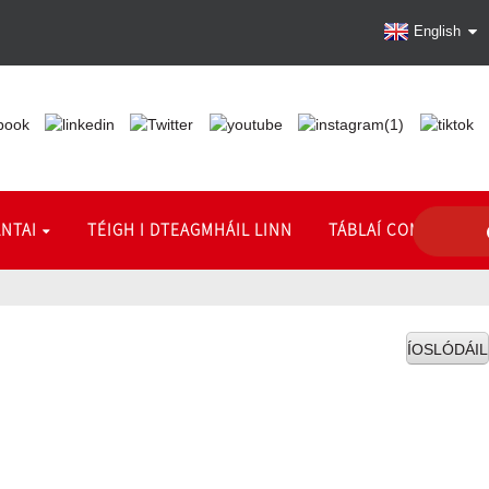
English
ANTAI
TÉIGH I DTEAGMHÁIL LINN
TÁBLAÍ COMHSHÓ
ÍOSLÓDÁIL