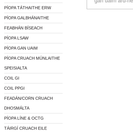
gan uaim ard-ne
PÍOPA TÁTHAITHE ERW
PÍOPA GALBHÁNAITHE
FEABHÁN BÍSEACH
PÍOPA LSAW
PÍOPA GAN UAIM
PÍOPA CRUACH MÚNLAITHE
SPEISIALTA
COIL GI
COIL PPGI
FEADÁN/CORN CRUACH
DHOSMÁLTA
PÍOPA LÍNE & OCTG
TÁIRGÍ CRUACH EILE