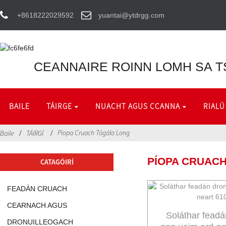
+8618222029592
yuantai@ytdrgg.com
CEANNAIRE ROINN LOMH SA T
BAILE
TÁIRGE
NUACHT AGUS CCANNA
RIALÚ
Píopa Cruach Tógála Long
Baile
TÁIRGÍ
PÍOPA CRUAC
CATAGÓIRÍ
FEADÁN CRUACH
CEARNACH AGUS
Soláthar feadá
DRONUILLEOGACH