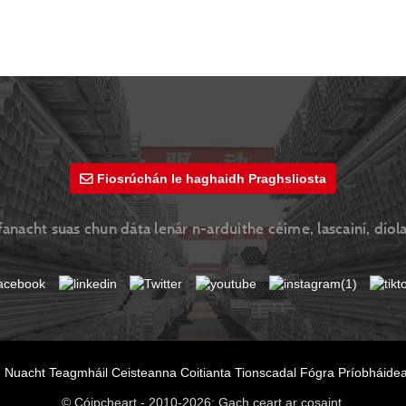
Fiosrúchán le haghaidh Praghsliosta
fanacht suas chun dáta lenár n-arduithe céime, lascainí, díolac
n
Nuacht
Teagmháil
Ceisteanna Coitianta
Tionscadal
Fógra Príobháide
© Cóipcheart - 2010-2026: Gach ceart ar cosaint.