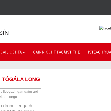
SÍN
 CÁILÍOCHTA
CAINNÍOCHT PACÁISTITHE
ISTEACH YU
H TÓGÁLA LONG
n dronuilleogach