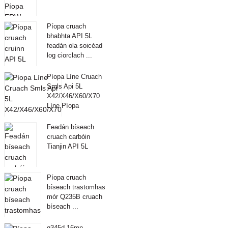
Píopa cruach
bhabhta API 5L
feadán ola soicéad
log ciorclach ...
Píopa Líne Cruach
Smls Api 5L
X42/X46/X60/X70
Líne Píopa
Feadán bíseach
cruach carbóin
Tianjin API 5L
Píopa cruach
bíseach trastomhas
mór Q235B cruach
bíseach ...
q345d 16mn