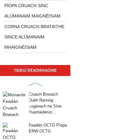
PÍOPA CRUACH SINC
ALÚMANAIM MAIGNÉISIAM
CORNA CRUACH BRATAITHE
SINCE ALÚMANAIM
MHAIGNÉISIAM
TÁIRGÍ RÉADMHAOINE
Cruach Bíseach
Dubh Rannóg
Logánach na Síne
Yuantaiderun...
Feadán OCTG Píopa
ERW OCTG