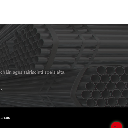
háin agus tairiscintí speisialta.
achais
Top