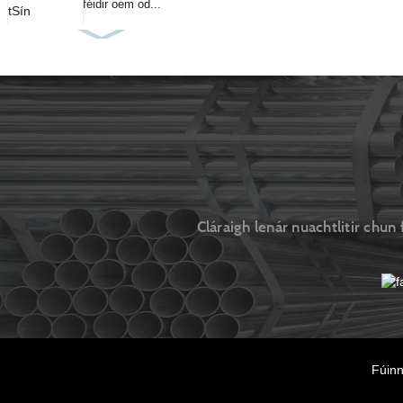
féidir oem od...
Cláraigh lenár nuachtlitir chun 
Fúin