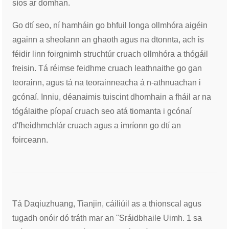
síos ar domhan.
Go dtí seo, ní hamháin go bhfuil longa ollmhóra aigéin
againn a sheolann an ghaoth agus na dtonnta, ach is
féidir linn foirgnimh struchtúr cruach ollmhóra a thógáil
freisin. Tá réimse feidhme cruach leathnaithe go gan
teorainn, agus tá na teorainneacha á n-athnuachan i
gcónaí. Inniu, déanaimis tuiscint dhomhain a fháil ar na
tógálaithe píopaí cruach seo atá tiomanta i gcónaí
d'fheidhmchlár cruach agus a imríonn go dtí an
foirceann.
Tá Daqiuzhuang, Tianjin, cáiliúil as a thionscal agus
tugadh onóir dó tráth mar an "Sráidbhaile Uimh. 1 sa