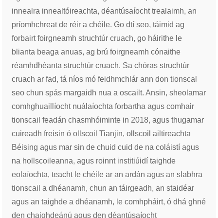
innealra innealtóireachta, déantúsaíocht trealaimh, an
príomhchreat de réir a chéile. Go dtí seo, táimid ag
forbairt foirgneamh struchtúr cruach, go háirithe le
blianta beaga anuas, ag brú foirgneamh cónaithe
réamhdhéanta struchtúr cruach. Sa chóras struchtúr
cruach ar fad, tá níos mó feidhmchlár ann don tionscal
seo chun spás margaidh nua a oscailt. Ansin, sheolamar
comhghuaillíocht nuálaíochta forbartha agus comhair
tionscail feadán chasmhóiminte in 2018, agus thugamar
cuireadh freisin ó ollscoil Tianjin, ollscoil ailtireachta
Béising agus mar sin de chuid cuid de na coláistí agus
na hollscoileanna, agus roinnt institiúidí taighde
eolaíochta, teacht le chéile ar an ardán agus an slabhra
tionscail a dhéanamh, chun an táirgeadh, an staidéar
agus an taighde a dhéanamh, le comhpháirt, ó dhá ghné
den chaighdeánú agus den déantúsaíocht