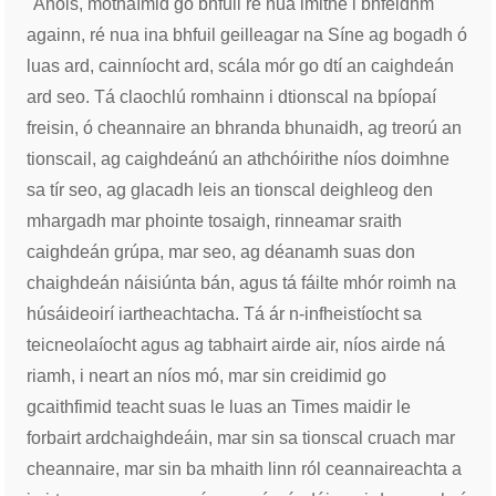
"Anois, mothaímid go bhfuil ré nua imithe i bhfeidhm
againn, ré nua ina bhfuil geilleagar na Síne ag bogadh ó
luas ard, cainníocht ard, scála mór go dtí an caighdeán
ard seo. Tá claochlú romhainn i dtionscal na bpíopaí
freisin, ó cheannaire an bhranda bhunaidh, ag treorú an
tionscail, ag caighdeánú an athchóirithe níos doimhne
sa tír seo, ag glacadh leis an tionscal deighleog den
mhargadh mar phointe tosaigh, rinneamar sraith
caighdeán grúpa, mar seo, ag déanamh suas don
chaighdeán náisiúnta bán, agus tá fáilte mhór roimh na
húsáideoirí iartheachtacha. Tá ár n-infheistíocht sa
teicneolaíocht agus ag tabhairt airde air, níos airde ná
riamh, i neart an níos mó, mar sin creidimid go
gcaithfimid teacht suas le luas an Times maidir le
forbairt ardchaighdeáin, mar sin sa tionscal cruach mar
cheannaire, mar sin ba mhaith linn ról ceannaireachta a