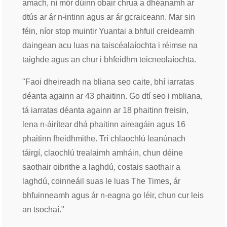
amach, ní mór dúinn obair chrua a dhéanamh ar
dtús ar ár n-intinn agus ar ár gcraiceann. Mar sin
féin, níor stop muintir Yuantai a bhfuil creideamh
daingean acu luas na taiscéalaíochta i réimse na
taighde agus an chur i bhfeidhm teicneolaíochta.
"Faoi dheireadh na bliana seo caite, bhí iarratas
déanta againn ar 43 phaitinn. Go dtí seo i mbliana,
tá iarratas déanta againn ar 18 phaitinn freisin,
lena n-áirítear dhá phaitinn aireagáin agus 16
phaitinn fheidhmithe. Trí chlaochlú leanúnach
táirgí, claochlú trealaimh amháin, chun déine
saothair oibrithe a laghdú, costais saothair a
laghdú, coinneáil suas le luas The Times, ár
bhfuinneamh agus ár n-eagna go léir, chun cur leis
an tsochaí."