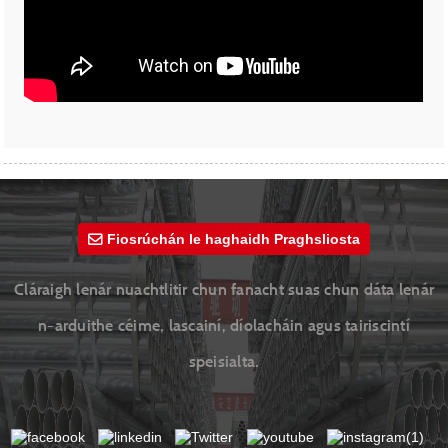
Fiosrúchán le haghaidh Praghsliosta
Cláraigh lenár nuachtlitir chun fanacht suas chun dáta lenár
n-arduithe céime, lascainí, díolacháin agus tairiscintí
speisialta.