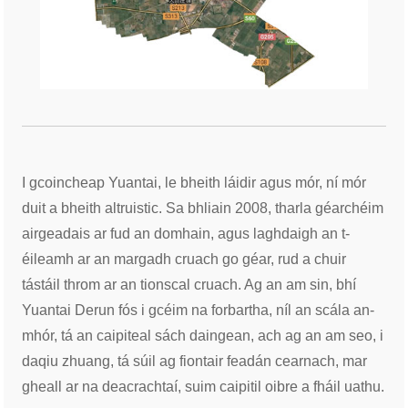
I gcoincheap Yuantai, le bheith láidir agus mór, ní mór
duit a bheith altruistic. Sa bhliain 2008, tharla géarchéim
airgeadais ar fud an domhain, agus laghdaigh an t-
éileamh ar an margadh cruach go géar, rud a chuir
tástáil throm ar an tionscal cruach. Ag an am sin, bhí
Yuantai Derun fós i gcéim na forbartha, níl an scála an-
mhór, tá an caipiteal sách daingean, ach ag an am seo, i
daqiu zhuang, tá súil ag fiontair feadán cearnach, mar
gheall ar na deacrachtaí, suim caipitil oibre a fháil uathu.