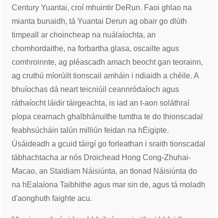
Century Yuantai, croí mhuintir DeRun. Faoi ghlao na
mianta bunaidh, tá Yuantai Derun ag obair go dlúth
timpeall ar choincheap na nuálaíochta, an
chomhordaithe, na forbartha glasa, oscailte agus
comhroinnte, ag pléascadh amach beocht gan teorainn,
ag cruthú míorúilt tionscail amháin i ndiaidh a chéile. A
bhuíochas dá neart teicniúil ceannródaíoch agus
ráthaíocht láidir táirgeachta, is iad an t-aon soláthraí
píopa cearnach ghalbhánuithe tumtha te do thionscadal
feabhsúcháin talún milliún feidan na hÉigipte.
Úsáideadh a gcuid táirgí go forleathan i sraith tionscadal
tábhachtacha ar nós Droichead Hong Cong-Zhuhai-
Macao, an Staidiam Náisiúnta, an tIonad Náisiúnta do
na hEalaíona Taibhithe agus mar sin de, agus tá moladh
d'aonghuth faighte acu.