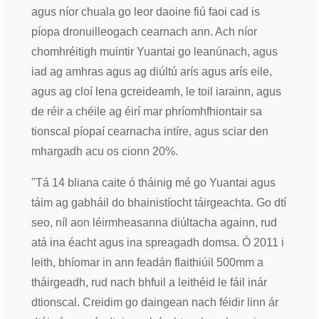
agus níor chuala go leor daoine fiú faoi cad is
píopa dronuilleogach cearnach ann. Ach níor
chomhréitigh muintir Yuantai go leanúnach, agus
iad ag amhras agus ag diúltú arís agus arís eile,
agus ag cloí lena gcreideamh, le toil iarainn, agus
de réir a chéile ag éirí mar phríomhfhiontair sa
tionscal píopaí cearnacha intíre, agus sciar den
mhargadh acu os cionn 20%.
"Tá 14 bliana caite ó tháinig mé go Yuantai agus
táim ag gabháil do bhainistíocht táirgeachta. Go dtí
seo, níl aon léirmheasanna diúltacha againn, rud
atá ina éacht agus ina spreagadh domsa. Ó 2011 i
leith, bhíomar in ann feadán flaithiúil 500mm a
tháirgeadh, rud nach bhfuil a leithéid le fáil inár
dtionscal. Creidim go daingean nach féidir linn ár