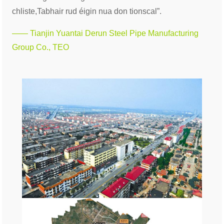
chliste,
Tabhair rud éigin nua don tionscal”.
—— Tianjin Yuantai Derun Steel Pipe Manufacturing
Group Co., TEO