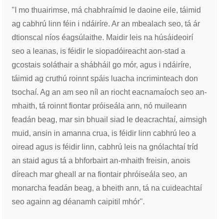
"I mo thuairimse, má chabhraímid le daoine eile, táimid
ag cabhrú linn féin i ndáiríre. Ar an mbealach seo, tá ár
dtionscal níos éagsúlaithe. Maidir leis na húsáideoirí
seo a leanas, is féidir le siopadóireacht aon-stad a
gcostais soláthair a shábháil go mór, agus i ndáiríre,
táimid ag cruthú roinnt spáis luacha incriminteach don
tsochaí. Ag an am seo níl an riocht eacnamaíoch seo an-
mhaith, tá roinnt fiontar próiseála ann, nó muileann
feadán beag, mar sin bhuail siad le deacrachtaí, aimsigh
muid, ansin in amanna crua, is féidir linn cabhrú leo a
oiread agus is féidir linn, cabhrú leis na gnólachtaí tríd
an staid agus tá a bhforbairt an-mhaith freisin, anois
díreach mar gheall ar na fiontair phróiseála seo, an
monarcha feadán beag, a bheith ann, tá na cuideachtaí
seo againn ag déanamh caipitil mhór".