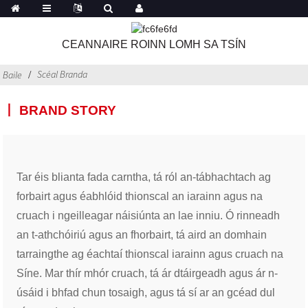
CEANNAIRE ROINN LOMH SA TSÍN
Scéal Branda
Baile
丨 BRAND STORY
Tar éis blianta fada carntha, tá ról an-tábhachtach ag
forbairt agus éabhlóid thionscal an iarainn agus na
cruach i ngeilleagar náisiúnta an lae inniu. Ó rinneadh
an t-athchóiriú agus an fhorbairt, tá aird an domhain
tarraingthe ag éachtaí thionscal iarainn agus cruach na
Síne. Mar thír mhór cruach, tá ár dtáirgeadh agus ár n-
úsáid i bhfad chun tosaigh, agus tá sí ar an gcéad dul