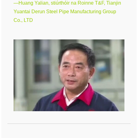
—Huang Yalian, stiúrthóir na Roinne T&F, Tianjin
Yuantai Derun Steel Pipe Manufacturing Group
Co., LTD