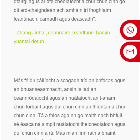
dtáirgí agus ár dteicneolaíocht a chur chun cinn go
dtí ard-chaighdeán ach amháin trí fhoghlaim
leanúnach, carnadh agus deascadh".
- Zhang Jinhai, ceannaire ceardlann Tianjin
yuantai derun
Más féidir cáilíocht a scagadh tríd an bhfócas agus
an bhuanseasmhacht, ansin is iad an
ceannródaíocht agus an nuálaíocht an t-anam
chun forbairt agus dul chun cinn an fhiontair a chur
chun cinn. Tá a fhios againn go maith nach bhfuil
sé éasca ná simplí nuálaíocht theicneolaíoch agus
dul chun cinn a rá. Más mian linn rath a bhaint