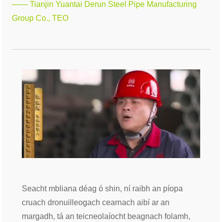
—— Tianjin Yuantai Derun Steel Pipe Manufacturing
Group Co., TEO
Seacht mbliana déag ó shin, ní raibh an píopa
cruach dronuilleogach cearnach aibí ar an
margadh, tá an teicneolaíocht beagnach folamh,