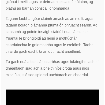
gcónaí i meilt, agus ar deireadh le staidiúir álainn, ag
bláthú ag barr an tionscail dhomhanda.
Tagann faobhar géar claímh amach as an meilt, agus
tagann boladh bláthanna pluma ón bhfuacht searbh. Ag
seasamh ag pointe tosaigh stairiúil nua, tá muintir
Yuantai le brionglóidí ag léiriú a mothúchán
ceardaíochta le gníomhartha agus le creidimh. Taobh
thiar de gach éacht, tá an dúthracht anaithnid;
Tá gach nuálaíocht lán searbhas agus fulaingthe, ach ní
dhéanfaidh siad ach a bheith níos cróga agus níos
misniúla, is é seo spiorad uachtarach an cheardaí.