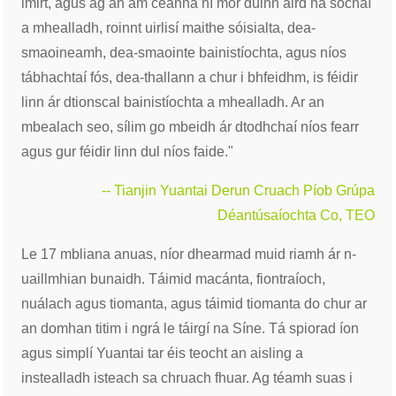
imirt, agus ag an am céanna ní mór dúinn aird na sochaí
a mhealladh, roinnt uirlisí maithe sóisialta, dea-
smaoineamh, dea-smaointe bainistíochta, agus níos
tábhachtaí fós, dea-thallann a chur i bhfeidhm, is féidir
linn ár dtionscal bainistíochta a mhealladh. Ar an
mbealach seo, sílim go mbeidh ár dtodhchaí níos fearr
agus gur féidir linn dul níos faide."
-- Tianjin Yuantai Derun Cruach Píob Grúpa
Déantúsaíochta Co, TEO
Le 17 mbliana anuas, níor dhearmad muid riamh ár n-
uaillmhian bunaidh. Táimid macánta, fiontraíoch,
nuálach agus tiomanta, agus táimid tiomanta do chur ar
an domhan titim i ngrá le táirgí na Síne. Tá spiorad íon
agus simplí Yuantai tar éis teocht an aisling a
instealladh isteach sa chruach fhuar. Ag téamh suas i