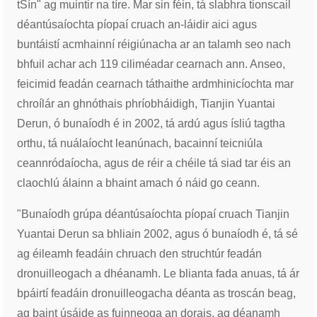
tSín" ag muintir na tíre. Mar sin féin, tá slabhra tionscail
déantúsaíochta píopaí cruach an-láidir aici agus
buntáistí acmhainní réigiúnacha ar an talamh seo nach
bhfuil achar ach 119 ciliméadar cearnach ann. Anseo,
feicimid feadán cearnach táthaithe ardmhinicíochta mar
chroílár an ghnóthais phríobháidigh, Tianjin Yuantai
Derun, ó bunaíodh é in 2002, tá ardú agus ísliú tagtha
orthu, tá nuálaíocht leanúnach, bacainní teicniúla
ceannródaíocha, agus de réir a chéile tá siad tar éis an
claochlú álainn a bhaint amach ó náid go ceann.
"Bunaíodh grúpa déantúsaíochta píopaí cruach Tianjin
Yuantai Derun sa bhliain 2002, agus ó bunaíodh é, tá sé
ag éileamh feadáin chruach den struchtúr feadán
dronuilleogach a dhéanamh. Le blianta fada anuas, tá ár
bpáirtí feadáin dronuilleogacha déanta as troscán beag,
ag baint úsáide as fuinneoga an dorais, ag déanamh