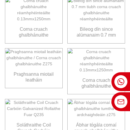
Corna cruach
Bileog dín since
ghalbhánuithe
alúmanaim 0.7 mm
réamhphéinteáilte
tiubh corna cruach
0.13mmx1250mm
ghalbhánuithe
réamhphéinteáilte
Praghsanna miotail
leatháin
Corna cruach
ghalbhánuithe / Corna
ghalbhánuithe
cruach ghalbhánuithe
réamhphéinteáilte
Z275
0.13mmx1250mm
Soláthraithe Coil
Ábhar tógála cornaí