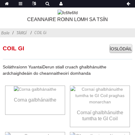
CEANNAIRE ROINN LOMH SA TSÍN
COIL Gi
Baile
TÁIRGÍ
COIL GI
ÍOSLÓDÁIL
Soláthraíonn YuantaiDerun stiall cruach ghalbhánuithe
ardchaighdeáin do cheannaitheoirí domhanda
Corna galbhánaithe
Cornaí ghalbhánuithe
tumtha te GI Coil
praghas monarchan