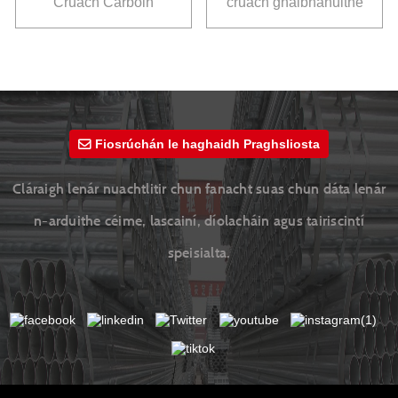
Cruach Carbóin
cruach ghalbhánuithe
Galvanized Rollaithe
tumtha te
Fuar Q235
ardchaighdeáin z275
Fiosrúchán le haghaidh Praghsliosta
Cláraigh lenár nuachtlitir chun fanacht suas chun dáta lenár
n-arduithe céime, lascainí, díolacháin agus tairiscintí
speisialta.