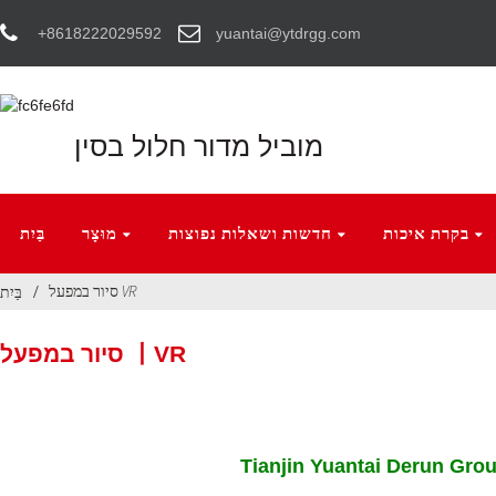
‎+8618222029592
yuantai@ytdrgg.com
מוביל מדור חלול בסין
בקרת איכות
חדשות ושאלות נפוצות
מוּצָר
בַּיִת
סיור במפעל VR
בַּיִת
סיור במפעל 丨VR