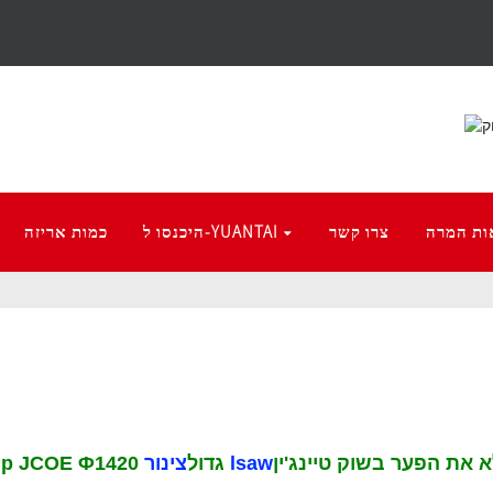
ות המרה
צרו קשר
היכנסו ל-YUANTAI
כמות אריזה
 את הפער בשוק טיינג'ין
צינור lsaw
Tianjin Yuantai Derun Group JCOE Φ1420 גדול