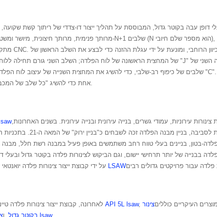
מרותך פנימית, מרותך חיצונית, מיושר ומשטח בתהליכים מרובים. ניתן לחלק את תה
אחת כדי להשיג "כל שלב של המכבש מבוסס על העיקרון הבסיסי של כיפוף שלוש נקודות.
ינורות עירוניות, עמודי גשרים, בנייה עירונית ובנייה עירונית. בשנים האחרונות,
צינור קו aw
כסוג חדש של מערכת בנייה חוסכת א
פלדה-בטון, בניינים בעלי טווח רחב משתמשים באופן פעיל במבנה רשת חלל, מבנה
לדה בבנייה של יותר תרחישי יישום, וגם הביקוש לצינורות פלדה בקוטר גדול ובעלי 
יצרן צינורות LSAW
על ידי קבוצת ייצור צינורות פלדה יואנטא
מוצרים העיקריים כוללים
צינור
צינור API 5L lsaw
לאחרונה, קבוצת ייצור צינורות פלדה טיי
.
צינור פלדה מרותך lsaw
צינור פלדה lsaw בקוטר גדול
, ו