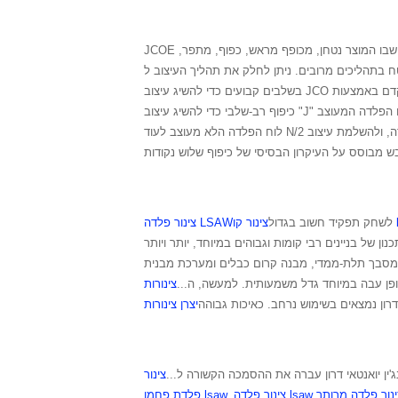
JCOE היא טכנולוגיית ייצור צינורות לייצור צינורות פלדה בעלי דופן עבה בקוטר גדול, המבוססת על תהליך ייצור דו-צדדי של ריתוך קשת שקועה, שבו המוצר נטחן, מכופף מראש, כפוף, מתפר,
ליך העיצוב ל-N+1 שלבים (N הוא מספר שלם חיובי), כאשר לוח הפלדה מוזן ומכופף אוטומטית לרוחב
בשלבים קבועים כדי להשיג עיצוב JCO מתקדם באמצעות CNC. לוח הפלדה נכנס למכונת העיצוב בכיוון הרוחבי, ומונעת על ידי עגלת ההזנה כדי לבצע את השלב הראשון של N/2 שלבים של
כיפוף רב-שלבי כדי להשיג עיצוב "J" של המחצית הראשונה של לוח הפלדה; השלב השני גורם תחילה ללוח הפלדה המעוצב "J" להזנה רוחבית מהירה למיקום הרוחבי שצוין, מהקצה השני של
לוח הפלדה הלא מעוצב לעוד N/2 שלבים של כיפוף רב-שלבי, כדי להשיג את המחצית השנייה של עיצוב לוח הפלדה, ולהשלמת עיצוב "C". לבסוף, החלק התחתון של צינור "C" כיפוף פעם
ls
לשחק תפקיד חשוב בגדול
צינור פלדה LSAW
נרגיה וידידותית לסביבה, בניין מבנה הפלדה זכה לשבחים כ"בניין ירוק" של המאה ה-21. בתכניות תכנון של בניינים רבי קומות וגבוהים במיוחד, יותר ויותר
 מסבך תלת-ממדי, מבנה קרום כבלים ומערכת מבנית
דופן עבה במיוחד גדל משמעותית. למעשה, ה...
י דרון נמצאים בשימוש נרחב. כאיכות גבוהה
נג'ין יואנטאי דרון עברה את ההסמכה הקשורה ל...
,
פלדת פחמן lsaw