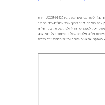
יחידת JCOEΦ1420 של קבוצת ייצור צינורות הפלדה טיינג'ין יואנטאי דרון יכולה לייצר מפרטים הנעים בין Φ355.6 מ"מ ל-Φ1420 מ"מ ועובי דופן של עד 50 מ"מ, מה שימלא את הפער בשוק
עבה במיוחד. צינור ריתוך אורכי גדול דו-צדדי בריתוך
ש ישירות להולכת נפט וגז. צינור פלדה JCOE נמצא בשימוש נרחב בפרויקט הלאומי "הולכת גז מערב-מזרח", בעוד שכצינור פלדה מבני ניתן ליישם אותו בבניית מבני
צינורות פלדה מלבניים גדולים במיוחד בעלי דופן עבה