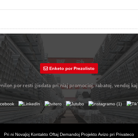
Enketo por Prezolisto
ilon por resti ĝisdata pri niaj promocioj, rabatoj, vendoj kaj 
Pri ni
Novaĵoj
Kontakto
Oftaj Demandoj
Projekto
Avizo pri Privateco