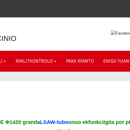
INIO
J
KVALITKONTROLO
PAKA KVANTO
ENIGU YUAN
OE Φ1420 granda
LSAW-tubo
unuo ekfunkciigita por p