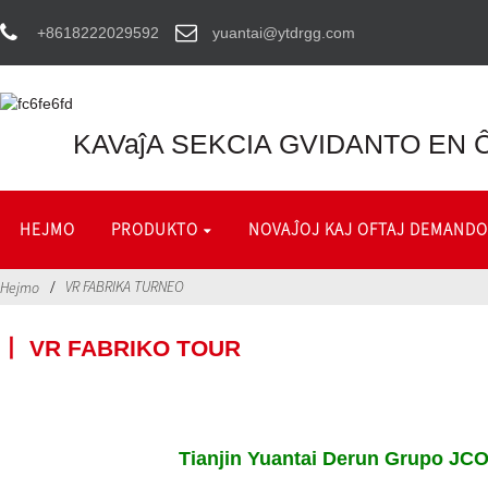
+8618222029592
yuantai@ytdrgg.com
KAVaĵA SEKCIA GVIDANTO EN Ĉ
HEJMO
PRODUKTO
NOVAĴOJ KAJ OFTAJ DEMANDO
VR FABRIKA TURNEO
Hejmo
丨 VR FABRIKO TOUR
Tianjin Yuantai Derun Grupo JC