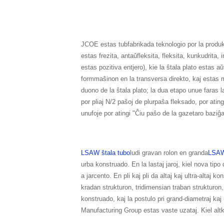
JCOE estas tubfabrikada teknologio por la produk
estas frezita, antaŭfleksita, fleksita, kunkudrita,
estas pozitiva entjero), kie la ŝtala plato estas 
formmaŝinon en la transversa direkto, kaj estas 
duono de la ŝtala plato; la dua etapo unue faras la
por pliaj N/2 paŝoj de plurpaŝa fleksado, por atin
unufoje por atingi "Ĉiu paŝo de la gazetaro baziĝa
LSAW ŝtala tubo
ludi gravan rolon en granda
LSAW-
urba konstruado. En la lastaj jaroj, kiel nova tip
a jarcento. En pli kaj pli da altaj kaj ultra-altaj 
kradan strukturon, tridimensian traban strukturon,
konstruado, kaj la postulo pri grand-diametraj kaj u
Manufacturing Group estas vaste uzataj. Kiel altk