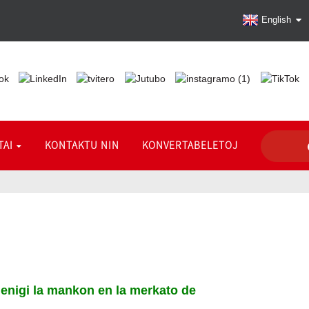
English
TAI
KONTAKTU NIN
KONVERTABELETOJ
lenigi la mankon en la merkato de