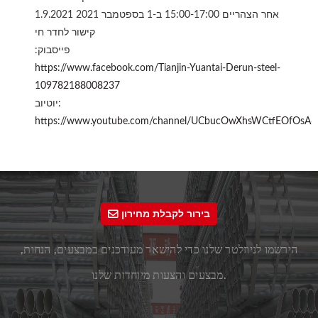
1.9.2021 אחר הצהריים 15:00-17:00 ב-1 בספטמבר 2021
קישור לחדר חי
פייסבוק:
https://www.facebook.com/Tianjin-Yuantai-Derun-steel-
109782188008237
יוטיוב:
https://www.youtube.com/channel/UCbucOwXhsWCtfEOfOsA
בירור לקבלת מחירון
הירשמו לניוזלטר שלנו כדי להישאר מעודכנים במבצעים, הנחות,
מבצעים והצעות מיוחדות שלנו.