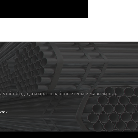
 үшін біздің ақпараттық бюллетеньге жазылыңыз.