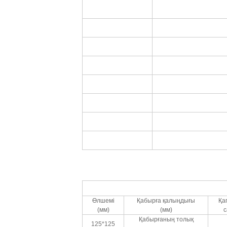
Өлшемі
Қабырға қалыңдығы
Қа
(мм)
(мм)
Қабырғаның толық
125*125