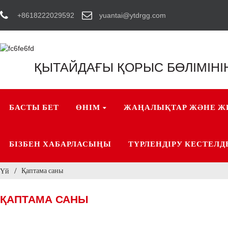
+8618222029592
yuantai@ytdrgg.com
ҚЫТАЙДАҒЫ ҚОРЫС БӨЛІМІНІ
БАСТЫ БЕТ
ӨНІМ
ЖАҢАЛЫҚТАР ЖӘНЕ ЖИ
БІЗБЕН ХАБАРЛАСЫҢЫ
ТҮРЛЕНДІРУ КЕСТЕЛД
Қаптама саны
Үй
ҚАПТАМА САНЫ