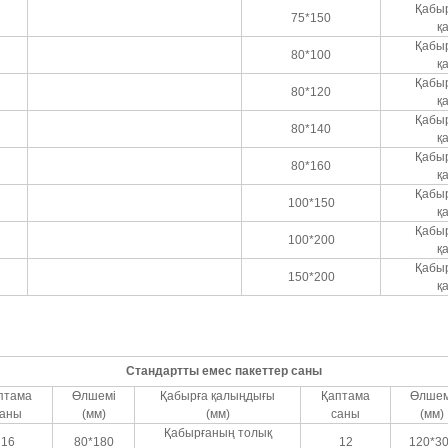
Қабы
75*150
қ
Қабы
80*100
қ
Қабы
80*120
қ
Қабы
80*140
қ
Қабы
80*160
қ
Қабы
100*150
қ
Қабы
100*200
қ
Қабы
150*200
қ
Стандартты емес пакеттер саны
птама
Өлшемі
Қабырға қалыңдығы
Қаптама
Өлшем
саны
(мм)
(мм)
саны
(мм)
Қабырғаның толық
16
80*180
12
120*3