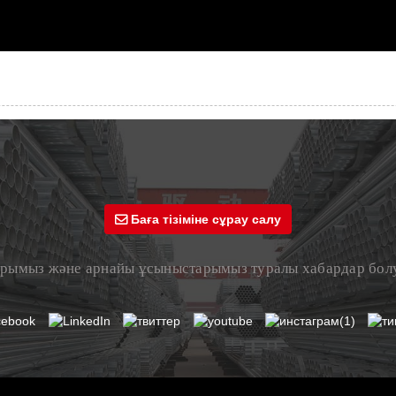
Баға тізіміне сұрау салу
дарымыз және арнайы ұсыныстарымыз туралы хабардар болу