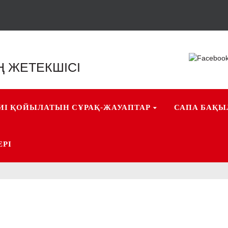
Ң ЖЕТЕКШІСІ
І ҚОЙЫЛАТЫН СҰРАҚ-ЖАУАПТАР
САПА БАҚ
ЕРІ