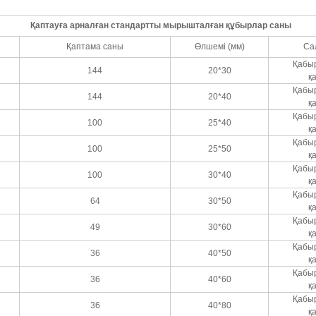
Қаптауға арналған стандартты мырышталған құбырлар саны
Қаптама саны
Өлшемі (мм)
Са
Қабы
144
20*30
қ
Қабы
144
20*40
қ
Қабы
100
25*40
қ
Қабы
100
25*50
қ
Қабы
100
30*40
қ
Қабы
64
30*50
қ
Қабы
49
30*60
қ
Қабы
36
40*50
қ
Қабы
36
40*60
қ
Қабы
36
40*80
қ