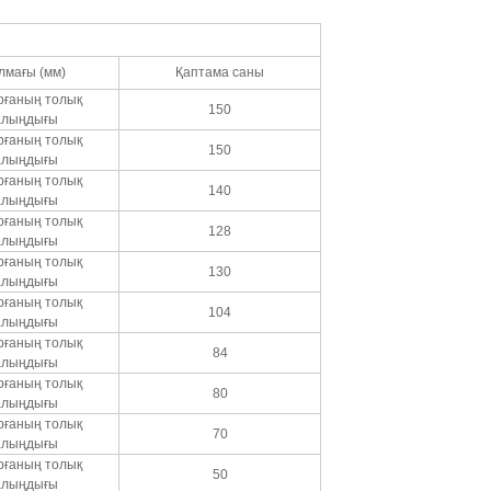
лмағы (мм)
Қаптама саны
рғаның толық
150
алыңдығы
рғаның толық
150
алыңдығы
рғаның толық
140
алыңдығы
рғаның толық
128
алыңдығы
рғаның толық
130
алыңдығы
рғаның толық
104
алыңдығы
рғаның толық
84
алыңдығы
рғаның толық
80
алыңдығы
рғаның толық
70
алыңдығы
рғаның толық
50
алыңдығы