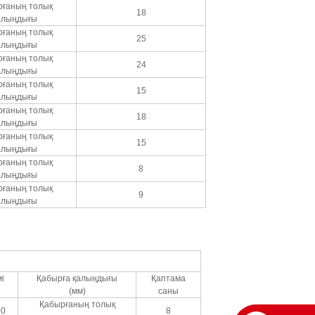
рғаның толық
18
алыңдығы
рғаның толық
25
алыңдығы
рғаның толық
24
алыңдығы
рғаның толық
15
алыңдығы
рғаның толық
18
алыңдығы
рғаның толық
15
алыңдығы
рғаның толық
8
алыңдығы
рғаның толық
9
алыңдығы
і
Қабырға қалыңдығы
Қаптама
(мм)
саны
Қабырғаның толық
00
8