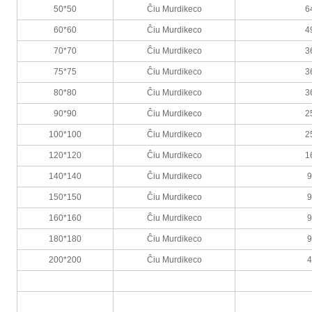
50*50
Ĉiu Murdikeco
6
60*60
Ĉiu Murdikeco
4
70*70
Ĉiu Murdikeco
3
75*75
Ĉiu Murdikeco
3
80*80
Ĉiu Murdikeco
3
90*90
Ĉiu Murdikeco
2
100*100
Ĉiu Murdikeco
2
120*120
Ĉiu Murdikeco
1
140*140
Ĉiu Murdikeco
150*150
Ĉiu Murdikeco
160*160
Ĉiu Murdikeco
180*180
Ĉiu Murdikeco
200*200
Ĉiu Murdikeco