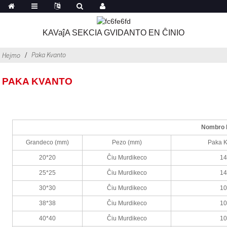
KAVaĵA SEKCIA GVIDANTO EN ĈINIO
Paka Kvanto
Hejmo
PAKA KVANTO
Nombro D
Grandeco (mm)
Pezo (mm)
Paka 
20*20
Ĉiu Murdikeco
1
25*25
Ĉiu Murdikeco
1
30*30
Ĉiu Murdikeco
1
38*38
Ĉiu Murdikeco
1
40*40
Ĉiu Murdikeco
1