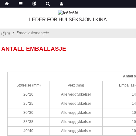
LEDER FOR HULSEKSJON I KINA
Emballasjemengde
Hjem
ANTALL EMBALLASJE
Antall 
Størrelse (mm)
Vekt (mm)
Emballas
20*20
Alle veggtykkelser
1
25*25
Alle veggtykkelser
1
30*30
Alle veggtykkelser
1
38*38
Alle veggtykkelser
1
40*40
Alle veggtykkelser
1