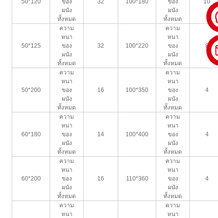
50*120
ของ
32
100*180
ของ
10
ผนัง
ผนัง
ทั้งหมด
ทั้งหมด
ความ
ความ
หนา
หนา
50*125
ของ
32
100*220
ของ
8
ผนัง
ผนัง
ทั้งหมด
ทั้งหมด
ความ
ความ
หนา
หนา
50*200
ของ
16
100*350
ของ
4
ผนัง
ผนัง
ทั้งหมด
ทั้งหมด
ความ
ความ
หนา
หนา
60*180
ของ
14
100*400
ของ
4
ผนัง
ผนัง
ทั้งหมด
ทั้งหมด
ความ
ความ
หนา
หนา
60*200
ของ
16
110*360
ของ
4
ผนัง
ผนัง
ทั้งหมด
ทั้งหมด
ความ
ความ
หนา
หนา