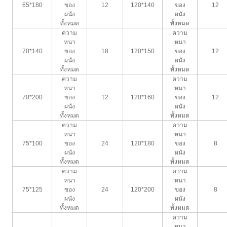
65*180
ของ
12
120*140
ของ
12
ผนัง
ผนัง
ทั้งหมด
ทั้งหมด
ความ
ความ
หนา
หนา
70*140
ของ
18
120*150
ของ
12
ผนัง
ผนัง
ทั้งหมด
ทั้งหมด
ความ
ความ
หนา
หนา
70*200
ของ
12
120*160
ของ
12
ผนัง
ผนัง
ทั้งหมด
ทั้งหมด
ความ
ความ
หนา
หนา
75*100
ของ
24
120*180
ของ
8
ผนัง
ผนัง
ทั้งหมด
ทั้งหมด
ความ
ความ
หนา
หนา
75*125
ของ
24
120*200
ของ
8
ผนัง
ผนัง
ทั้งหมด
ทั้งหมด
ความ
หนา