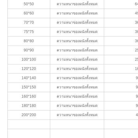
50*50
ความหนาของผนังทั้งหมด
6
60*60
ความหนาของผนังทั้งหมด
4
70*70
ความหนาของผนังทั้งหมด
3
75*75
ความหนาของผนังทั้งหมด
3
80*80
ความหนาของผนังทั้งหมด
3
90*90
ความหนาของผนังทั้งหมด
2
100*100
ความหนาของผนังทั้งหมด
2
120*120
ความหนาของผนังทั้งหมด
1
140*140
ความหนาของผนังทั้งหมด
150*150
ความหนาของผนังทั้งหมด
160*160
ความหนาของผนังทั้งหมด
180*180
ความหนาของผนังทั้งหมด
200*200
ความหนาของผนังทั้งหมด