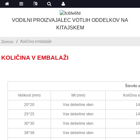
VODILNI PROIZVAJALEC VOTLIH ODDELKOV NA
KITAJSKEM
Količina embalaže
Domov
KOLIČINA V EMBALAŽI
Število 
Velikost (mm)
Wt (mm)
Količina 
20*20
Vse debeline sten
1
25*25
Vse debeline sten
1
30*30
Vse debeline sten
1
38*38
Vse debeline sten
1