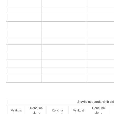
Število nestandardnih pa
Debelina
Debelina
Velikost
Količina
Velikost
stene
stene