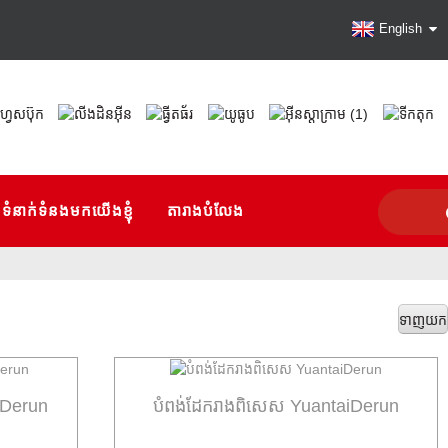
English
ទំនាក់ទំនងមកយើងខ្ញុំ
តារាងបំលែង
ទាញយក
iDerun
បំពង់ដែករាងពិសេស YuantaiDerun