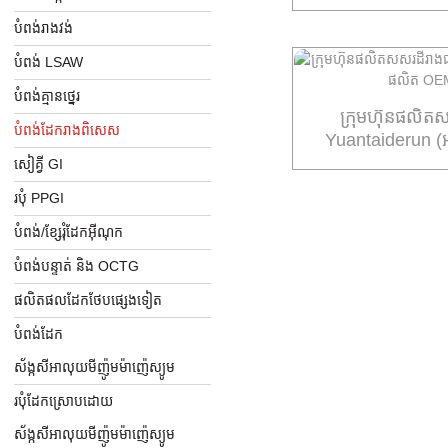
បំពង់​រាង​វង់
បំពង់ LSAW
បំពង់គ្មានថ្នេរ
ក្រុមហ៊ុនផលិត
បំពង់ដែករាងពិសេស
Yuantaiderun 
O
សៀគ្វី GI
របុំ PPGI
បំពង់/ខ្សែរុំដែកអ៊ីណុក
បំពង់បន្ទាត់ និង OCTG
ផលិតផលដែកថែបផ្សេងទៀត
បំពង់ដែក
ស័ង្កសីអាលុយមីញ៉ូមម៉ាញ៉េស្យូម
របុំដែកស្រោបដោយ
ស័ង្កសីអាលុយមីញ៉ូមម៉ាញ៉េស្យូម