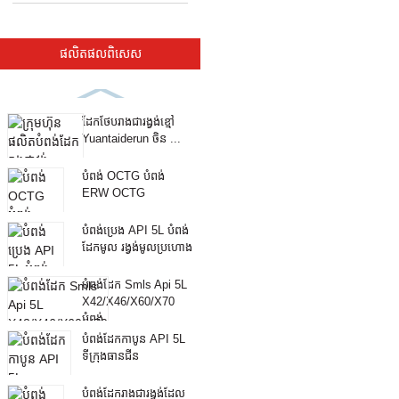
ផលិតផល​ពិសេស
ដែកថែបរាងជារង្វង់ខ្មៅ
Yuantaiderun ចិន ...
បំពង់ OCTG បំពង់
ERW OCTG
បំពង់ប្រេង API 5L បំពង់
ដែកមូល រង្វង់មូលប្រហោង
...
បំពង់ដែក Smls Api 5L
X42/X46/X60/X70
បំពង់
បំពង់ដែកកាបូន API 5L
ទីក្រុងធានជីន
បំពង់ដែករាងជារង្វង់ដែល