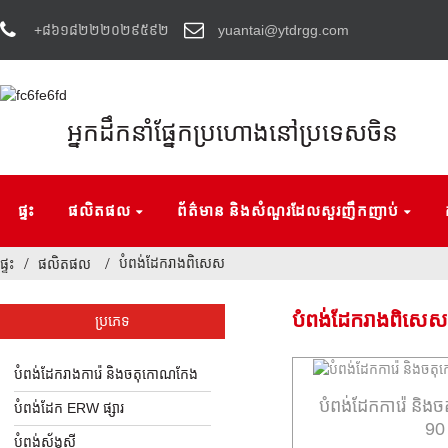
+៨៦១៨២២២០២៩៥៩២
yuantai@ytdrgg.com
អ្នកដឹកនាំផ្នែកប្រហោងនៅប្រទេសចិន
ផ្ទះ
ផលិតផល
ព័ត៌មាន និងសំណួរដែលសួរញឹកញាប់
បំពង់ដែករាងពិសេស
ផ្ទះ
ផលិតផល
បំពង់ដែករាងពិសេស
ប្រភេទ
បំពង់ដែករាងការ៉េ និងចតុកោណកែង
បំពង់ដែកការ៉េ និង
បំពង់ដែក ERW ផ្សារ
90 
បំពង់ស័ង្កសី