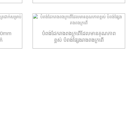
*70mm
បំពង់ដែករាងពងក្រពើដែលមានគុណភាព
ក់
ខ្ពស់ បំពង់ផ្សែងរាងពងក្រពើ