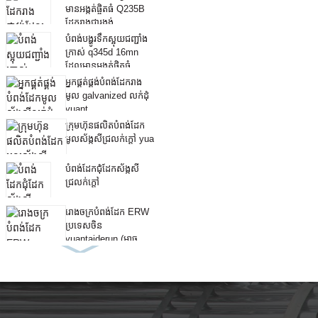
មានអង្កត់ផ្ចិតធំ Q235B
ដែករាងជារង្វង់ ...
បំពង់បង្ហូរទឹកស្អុយជញ្ជាំង
ក្រាស់ q345d 16mn
ដែលមានអង្កត់ផ្ចិតធំ ...
អ្នកផ្គត់ផ្គង់បំពង់ដែករាង
មូល galvanized លក់ដុំ
yuant ...
ក្រុមហ៊ុនផលិតបំពង់ដែក
មូលស័ង្កសីជ្រលក់ក្តៅ yua
...
បំពង់ដែកជុំដែកស័ង្កសី
ជ្រលក់ក្តៅ
រោងចក្របំពង់ដែក ERW
ប្រទេសចិន
yuantaiderun (អាច
oem od ...