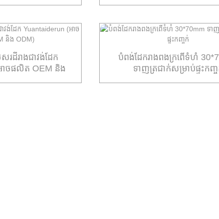
សសរដីរាងជាវង់ដែក
បំពង់ដែករាងពងក្រពើទំហំ 30
(អាចផលិត OEM និង
ទាញត្រជាក់សម្រាប់ផ្ទះកញ្ច
DM)