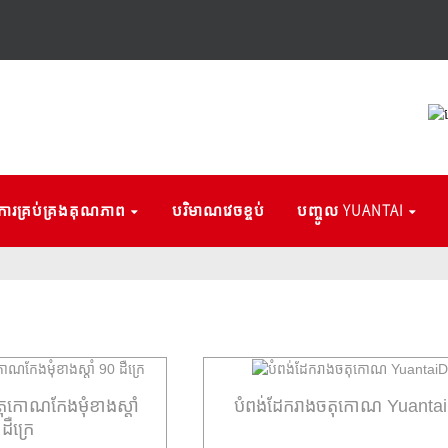
ការគ្រប់គ្រងគុណភាព
បរិមាណវេចខ្ចប់
បញ្ចូល YUANTAI
ចតុកោណកែងមុំខាងស្តាំ
បំពង់ដែករាងចតុកោណ Yuanta
ដឺក្រេ