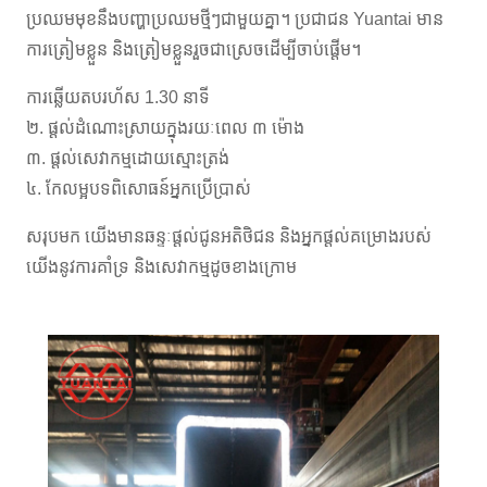
ប្រឈមមុខនឹងបញ្ហាប្រឈមថ្មីៗជាមួយគ្នា។ ប្រជាជន Yuantai មាន
ការត្រៀមខ្លួន និងត្រៀមខ្លួនរួចជាស្រេចដើម្បីចាប់ផ្តើម។
ការឆ្លើយតបរហ័ស 1.30 នាទី
២. ផ្តល់ដំណោះស្រាយក្នុងរយៈពេល ៣ ម៉ោង
៣. ផ្តល់សេវាកម្មដោយស្មោះត្រង់
៤. កែលម្អបទពិសោធន៍អ្នកប្រើប្រាស់
សរុបមក យើងមានឆន្ទៈផ្តល់ជូនអតិថិជន និងអ្នកផ្តល់គម្រោងរបស់
យើងនូវការគាំទ្រ និងសេវាកម្មដូចខាងក្រោម