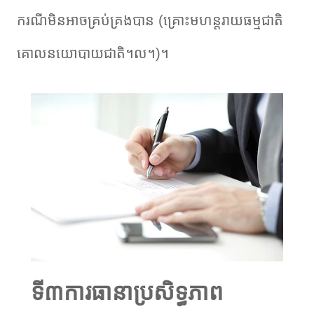
ករណីមិនអាចគ្រប់គ្រងបាន (គ្រោះមហន្តរាយធម្មជាតិ
គោលនយោបាយជាតិ។ល។)។
ទី៣
ការធានាប្រសិទ្ធភាព