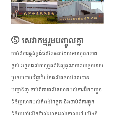
⑤ សេវាកម្មរួមបញ្ចូលគ្នា
ចាប់ពីការផ្គត់ផ្គង់ផលិតផលដែលមានគុណភាព
ខ្ពស់ រហូតដល់ការត្រួតពិនិត្យគុណភាពបច្ចេកទេស
ប្រកបដោយវិជ្ជាជីវៈនៃផលិតផលដែលបាន
បញ្ជាទិញ ចាប់ពីការផលិតរហូតដល់ការដឹកជញ្ជូន
ទំនិញរហូតដល់កំពង់ផែផ្ទុក និងចាប់ពីការផ្ទុក
ទំនិញនៅលើកប៉ាល់រហូតដល់គោលដៅ យើងខ្ញុំ