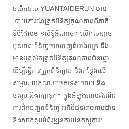
ផលិតផល YUANTAIDERUN មាន
របាយការណ៍ត្រួតពិនិត្យគុណភាពពីភាគី
ទីបីដែលមានសិទ្ធិអំណាច។ យើងសន្យាថា
មុនពេលទំនិញចាកចេញពីរោងចក្រ នឹង
មានបុគ្គលិកត្រួតពិនិត្យគុណភាពជំនាញ
ដើម្បីធ្វើការត្រួតពិនិត្យនៅនឹងកន្លែងលើ
សម្ភារៈ លក្ខណៈបច្ចេកទេស។ល។ និង
ថតរូប និងរក្សាទុក។ ក្នុងអំឡុងពេលដំណើរ
ការដឹកជញ្ជូនទំនិញ អតិថិជនអាចតាមដាន
និងសាកសួរអំពីវឌ្ឍនភាពនៃភស្តុភារ។