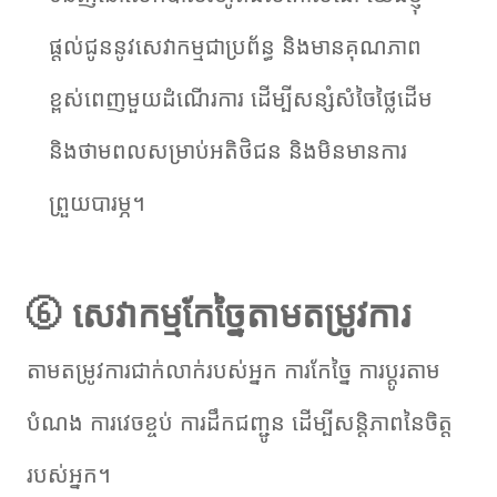
ផ្តល់ជូននូវសេវាកម្មជាប្រព័ន្ធ និងមានគុណភាព
ខ្ពស់ពេញមួយដំណើរការ ដើម្បីសន្សំសំចៃថ្លៃដើម
និងថាមពលសម្រាប់អតិថិជន និងមិនមានការ
ព្រួយបារម្ភ។
⑥ សេវាកម្មកែច្នៃតាមតម្រូវការ
តាមតម្រូវការជាក់លាក់របស់អ្នក ការកែច្នៃ ការប្ដូរតាម
បំណង ការវេចខ្ចប់ ការដឹកជញ្ជូន ដើម្បីសន្តិភាពនៃចិត្ត
របស់អ្នក។