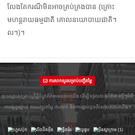
លែងតែករណីមិនអាចគ្រប់គ្រងបាន (គ្រោះ
មហន្តរាយធម្មជាតិ គោលនយោបាយជាតិ។
ល។)។
ការសាកសួរសម្រាប់បញ្ជីតម្លៃ
ចុះឈ្មោះសម្រាប់ព្រឹត្តិប័ត្រព័ត៌មានរបស់យើង ដើម្បីទទួលបានព័ត៌មានថ្មីៗអំពី
ការផ្សព្វផ្សាយ ការបញ្ចុះតម្លៃ ការលក់ និងការផ្តល់ជូនពិសេសរបស់យើង។