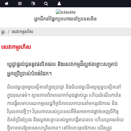
អ្នកដឹកនាំផ្នែកប្រហោងនៅប្រទេសចិន
សេវាកម្មរហ័ស
ផ្ទះ
សេវាកម្មរហ័ស
ប្តេជ្ញាផ្តល់ជូននូវផលិតផល និងសេវាកម្មដ៏ល្អឥតខ្ចោះសម្រាប់
អ្នកប្រើប្រាស់បំពង់ដែក។
ជ័យជម្នះតូចមួយស្ថិតនៅក្នុងប្រាជ្ញា និងជ័យជម្នះដ៏អស្ចារ្យមួយស្ថិតនៅ
ក្នុងគុណធម៌។ ស្ថានភាពពិភពលោកកំពុងផ្លាស់ប្តូរ ហើយដំណើរការនៃ
ការធ្វើសមាហរណកម្មសេដ្ឋកិច្ចពិភពលោកបាននាំមកនូវឱកាស និង
វិបុលភាពថ្មីៗ។ វិបុលភាពរបស់ប្រទេសគឺមិនអាចកាត់ផ្តាច់ចេញពីកិច្ច
ខិតខំប្រឹងប្រែង និងល្អឥតខ្ចោះរបស់អ្នកបង្កើតបានទេ ហើយយុគសម័យ
ថ្មីទាមទារឱ្យមានសហគ្រិនភាព។ នៅចំពោះមុខឱកាស យើងត្រូវ