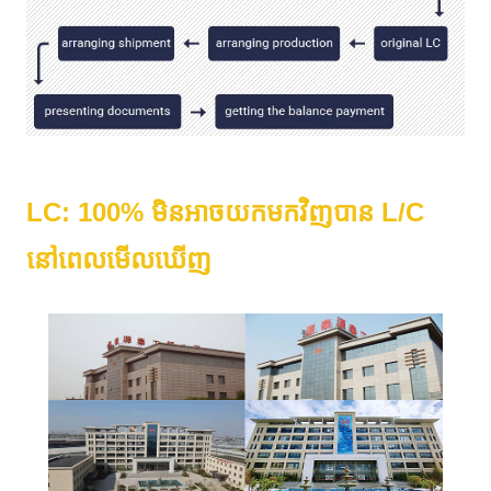
LC: 100% មិនអាចយកមកវិញបាន L/C
នៅពេលមើលឃើញ