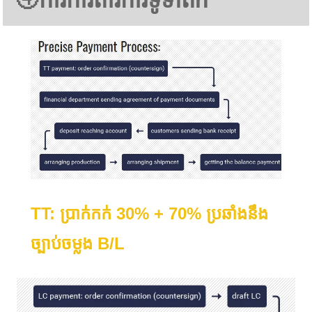
④
ការការពារការទូទាត់
n
TT: ប្រាក់កក់ 30% + 70% ប្រឆាំងនឹង
ច្បាប់ចម្លង B/L