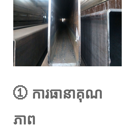
① ការធានាគុណ
ភាព