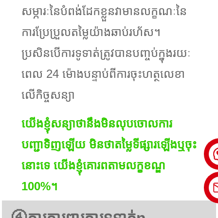
សម្ភារៈនៃបំពង់ដែកខ្លួនវាមានលក្ខណៈនៃ
ការប្រែប្រួលតម្លៃយ៉ាងឆាប់រហ័ស។
ប្រសិនបើការទូទាត់ត្រូវបានបញ្ចប់ក្នុងរយៈ
ពេល 24 ម៉ោងបន្ទាប់ពីការចុះហត្ថលេខា
លើកិច្ចសន្យា
យើងខ្ញុំសន្យាថានឹងមិនលុបចោលការ
បញ្ជាទិញឡើយ មិនថាតម្លៃទីផ្សារឡើងឬចុះ
នោះទេ យើងខ្ញុំគោរពតាមលក្ខខណ្ឌ
100%។