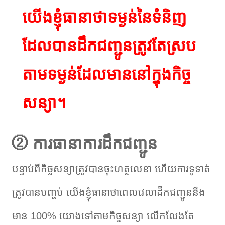
យើងខ្ញុំធានាថាទម្ងន់នៃទំនិញ
ដែលបានដឹកជញ្ជូនត្រូវតែស្រប
តាមទម្ងន់ដែលមាននៅក្នុងកិច្ច
សន្យា។
② ការធានាការដឹកជញ្ជូន
បន្ទាប់ពីកិច្ចសន្យាត្រូវបានចុះហត្ថលេខា ហើយការទូទាត់
ត្រូវបានបញ្ចប់ យើងខ្ញុំធានាថាពេលវេលាដឹកជញ្ជូននឹង
មាន 100% យោងទៅតាមកិច្ចសន្យា លើកលែងតែ