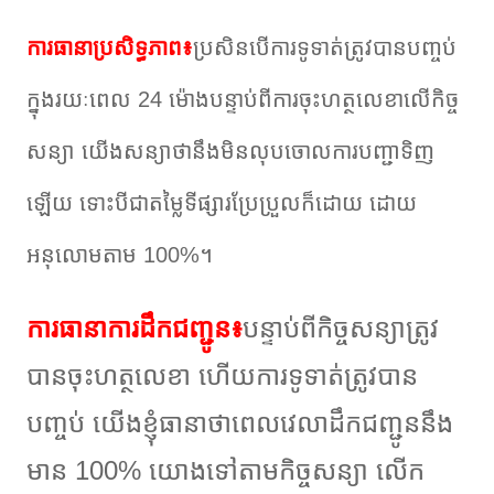
ការធានាប្រសិទ្ធភាព៖
ប្រសិនបើការទូទាត់ត្រូវបានបញ្ចប់
ក្នុងរយៈពេល 24 ម៉ោងបន្ទាប់ពីការចុះហត្ថលេខាលើកិច្ច
សន្យា យើងសន្យាថានឹងមិនលុបចោលការបញ្ជាទិញ
ឡើយ ទោះបីជាតម្លៃទីផ្សារប្រែប្រួលក៏ដោយ ដោយ
អនុលោមតាម 100%។
ការធានាការដឹកជញ្ជូន៖
បន្ទាប់ពីកិច្ចសន្យាត្រូវ
បានចុះហត្ថលេខា ហើយការទូទាត់ត្រូវបាន
បញ្ចប់ យើងខ្ញុំធានាថាពេលវេលាដឹកជញ្ជូននឹង
មាន 100% យោងទៅតាមកិច្ចសន្យា លើក