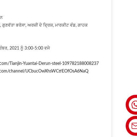
਼ਨ
ੁਣਵੱਤਾ ਭਰੋਸਾ, ਅਰਜ਼ੀ ਦੇ ਦ੍ਰਿਸ਼, ਮਾਰਕੀਟ ਵੰਡ, ਗਾਹਕ
ਬਰ, 2021 ਨੂੰ 3:00-5:00 ਵਜੇ
.com/Tianjin-Yuantai-Derun-steel-109782188008237
e.com/channel/UCbucOwXhsWCtfEOfOsA6NaQ