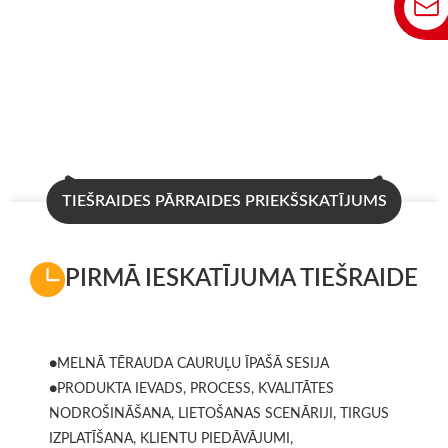
TIEŠRAIDES PĀRRAIDES PRIEKŠSKATĪJUMS
PIRMĀ IESKATĪJUMA TIEŠRAIDE
●MELNĀ TĒRAUDA CAURUĻU ĪPAŠĀ SESIJA
●PRODUKTA IEVADS, PROCESS, KVALITĀTES
NODROŠINĀŠANA, LIETOŠANAS SCENĀRIJI, TIRGUS
IZPLATĪŠANA, KLIENTU PIEDĀVĀJUMI,