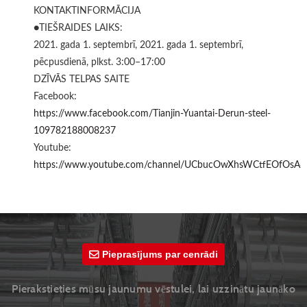
KONTAKTINFORMĀCIJA
●TIEŠRAIDES LAIKS:
2021. gada 1. septembrī, 2021. gada 1. septembrī,
pēcpusdienā, plkst. 3:00–17:00
DZĪVĀS TELPAS SAITE
Facebook:
https://www.facebook.com/Tianjin-Yuantai-Derun-steel-
109782188008237
Youtube:
https://www.youtube.com/channel/UCbucOwXhsWCtfEOfOsA
Pieprasījums par cenrādi
Pierakstieties mūsu jaunumu vēstulei, lai uzzinātu jaunāko