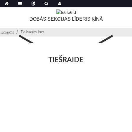
DOBĀS SEKCIJAS LĪDERIS ĶĪNĀ
Tiešraides šovs
Sākums
TIEŠRAIDE