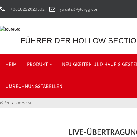
+8618222029592
yuantai@ytdrgg.com
FÜHRER DER HOLLOW SECTION
HEIM
PRODUKT
NEUIGKEITEN UND HÄUFIG GESTE
UMRECHNUNGSTABELLEN
Liveshow
Heim
LIVE-ÜBERTRAGUN