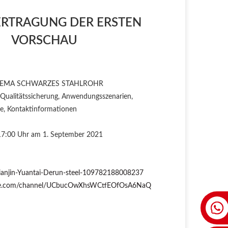
ERTRAGUNG DER ERSTEN
VORSCHAU
HEMA SCHWARZES STAHLROHR
, Qualitätssicherung, Anwendungsszenarien,
le, Kontaktinformationen
17:00 Uhr am 1. September 2021
ianjin-Yuantai-Derun-steel-109782188008237
ube.com/channel/UCbucOwXhsWCtfEOfOsA6NaQ