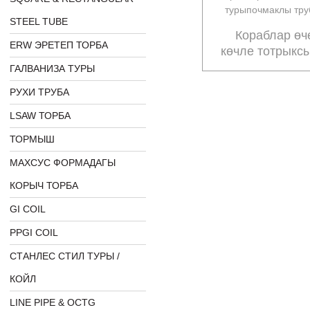
STEEL TUBE
Кораблар өч
ERW ЭРЕТЕП ТОРБА
көчле тотрыкс
труба белә
ГАЛВАНИЗА ТУРЫ
РУХИ ТРУБА
LSAW ТОРБА
ТОРМЫШ
МАХСУС ФОРМАДАГЫ
КОРЫЧ ТОРБА
GI COIL
PPGI COIL
СТАНЛЕС СТИЛ ТУРЫ /
КОЙЛ
LINE PIPE & OCTG