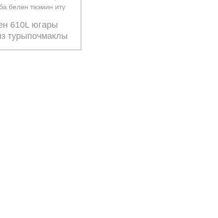
ен 610L югары
ыз турыпочмаклы
н тәэмин итү