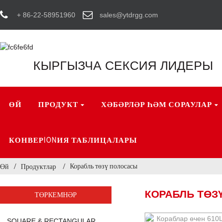
+ 86-22-58951960
sales@ytdrgg.com
КЫРГЫЗЧА СЕКСИЯ ЛИДЕРЫ
ӨЙ
ПРОДУКТ
ХӘБӘРЛӘР ҺӘМ СОРАУЛАР
КОНВЕРIONИЯ ТАБЛИЦАЛАРЫ
Корабль төзү полосасы
Өй
Продуктлар
КОРАБЛЬ ТӨЗ
ТӨРКЕМНӘР
SQUARE & RECTANGULAR