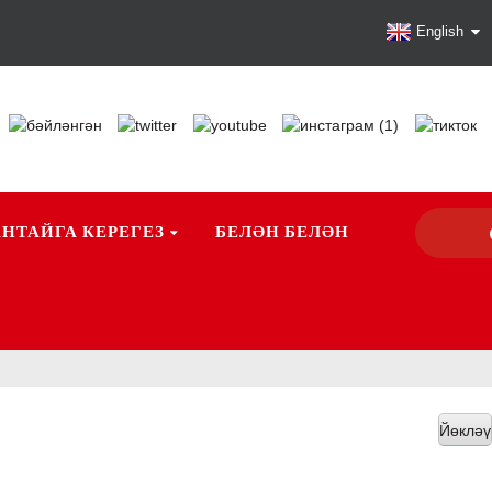
English
АНТАЙГА КЕРЕГЕЗ
БЕЛӘН БЕЛӘН
Йөкләү