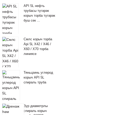
API 5L нефть
трубасы түгәрәк
корыч торба түгәрәк
буш сек ...
Смлс корыч торба
Api 5L X42 / X46 /
X60 / X70 торба
линиясе
Тяньцзинь углерод
корыч API 5L
спираль труба
Зур диаметрлы
спираль корыч