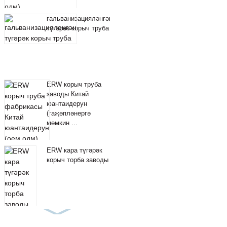
гальванизацияләнгән
түгәрәк корыч труба
ERW корыч труба
заводы Китай
юантаидерун
(гаҗәпләнергә
мөмкин ...
ERW кара түгәрәк
корыч торба заводы