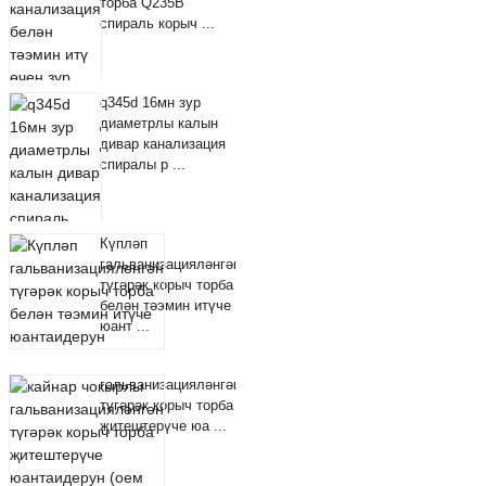
торба Q235B
спираль корыч ...
q345d 16мн зур
диаметрлы калын
дивар канализация
спиралы р ...
Күпләп
гальванизацияләнгән
түгәрәк корыч торба
белән тәэмин итүче
юант ...
гальванизацияләнгән
түгәрәк корыч торба
җитештерүче юа ...