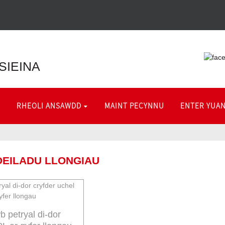
SIEINA
RHEOLI ANSAWDD
MAINT PECYNNU
ENTER YUAN
DEILADU LLONGIAU
b petryal di-dor