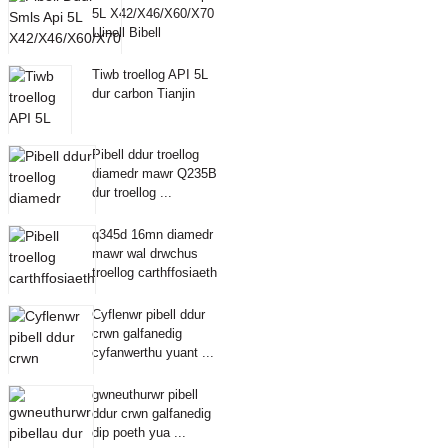
5L X42/X46/X60/X70
Llinell Bibell
Tiwb troellog API 5L
dur carbon Tianjin
Pibell ddur troellog
diamedr mawr Q235B
dur troellog ...
q345d 16mn diamedr
mawr wal drwchus
troellog carthffosiaeth
...
Cyflenwr pibell ddur
crwn galfanedig
cyfanwerthu yuant ...
gwneuthurwr pibell
ddur crwn galfanedig
dip poeth yua ...