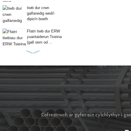
tiwb dur crwn
galfanedig wedi'i
dipio'n boeth
Ffatri tiwb dur ERW
yuantaiderun Tsieina
(gall oem od ...
Cofrestrwch ar gyfer ein cylchlythyr i 