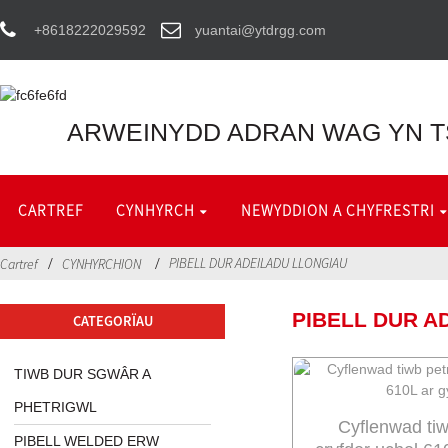
+8618222029592
yuantai@ytdrgg.com
ARWEINYDD ADRAN WAG YN T
CARTREF
CYNHYRCH
NEWYDDION A CHYFRESTRI
PIBELL DUR ADEILADU LLONGIAU
Cartref
CYNHYRCHION
PIBELL DUR A
CATEGORÏAU
TIWB DUR SGWÂR A
PHETRIGWL
Cyflenwad tiw
PIBELL WELDED ERW