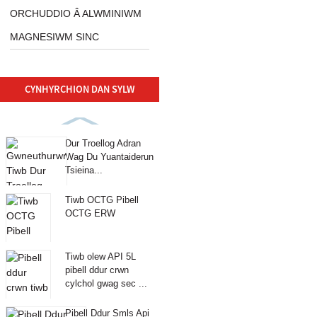
ORCHUDDIO Â ALWMINIWM
MAGNESIWM SINC
CYNHYRCHION DAN SYLW
Dur Troellog Adran
Wag Du Yuantaiderun
Tsieina...
Tiwb OCTG Pibell
OCTG ERW
Tiwb olew API 5L
pibell ddur crwn
cylchol gwag sec ...
Pibell Ddur Smls Api