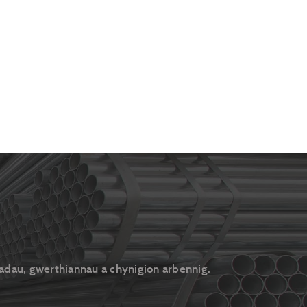
adau, gwerthiannau a chynigion arbennig.