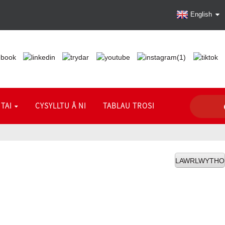
English
TAI
CYSYLLTU Â NI
TABLAU TROSI
LAWRLWYTHO