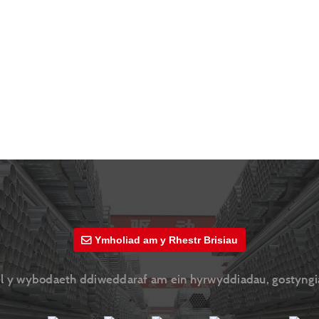
Ymholiad am y Rhestr Brisiau
gael y wybodaeth ddiweddaraf am ein hyrwyddiadau, gostyngi