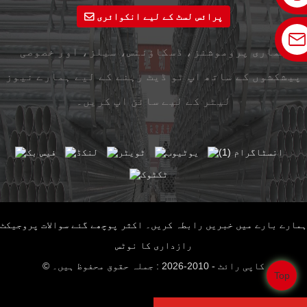
پرائس لسٹ کے لیے انکوائری
ہماری پروموشنز، ڈسکاؤنٹس، سیلز، اور خصوصی
پیشکشوں کے ساتھ اپ ٹو ڈیٹ رہنے کے لیے ہمارے نیوز
لیٹر کے لیے سائن اپ کریں۔
ہمارے بارے میں
خبریں
رابطہ کریں۔
اکثر پوچھے گئے سوالات
پروجیکٹ
رازداری کا نوٹس
© کاپی رائٹ - 2010-2026 : جملہ حقوق محفوظ ہیں۔
Top