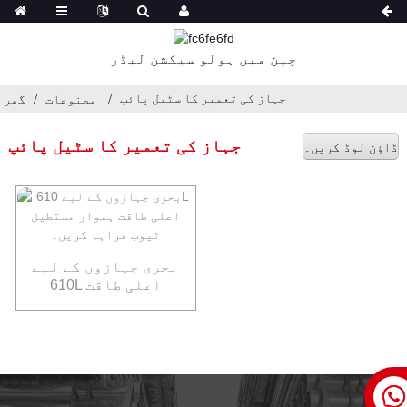
چین میں ہولو سیکشن لیڈر
جہاز کی تعمیر کا سٹیل پائپ
مصنوعات
گھر
جہاز کی تعمیر کا سٹیل پائپ
ڈاؤن لوڈ کریں۔
بحری جہازوں کے لیے
610L اعلی طاقت
ہموار مستطیل ٹیوب
فراہم کریں۔